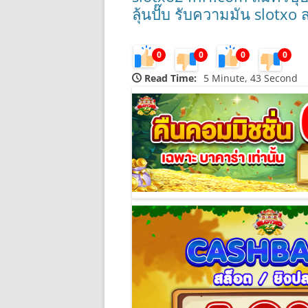
ลุ้นปั๊บ รับความมัน slotxo 
0
0
0
0
Read Time:
5 Minute, 43 Second