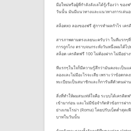
มือใหม่หรือผู้ที่กำลังลังเลได้รู้เรื่องว่า 
วันนั้น มันมีแนวทางและแนวทางการเล่นอย
สล็อตxo ลองของฟรี สู่การทำผลกำไร เครด
สารภาพตามตรงเลยนะครับว่า ในทีแรกๆที่ผมไ
การถูกโกง ตราบจนกระทั่งวันหนึ่งผมได้ไ
สล็อต เครดิตฟรี 100 ไม่ต้องฝาก ไม่มีอย่าง
ทีแรกๆในใจก็มีความรู้สึกว่ามันคงจะเป็
ลองและไม่มีอะไรจะเสีย เพราะว่าข้อตกลงมั
ทะเบียนเป็นสมาชิกและก็การันตีตัวตนผ่านเ
สิ่งที่ทำให้ผมสนเท่ห์ใจคือ ระบบได้เครดิต
เข้ามาก่อน และไม่มีข้อจำกัดหัวข้อการฝากถอ
ย่างเกมโรม่า (Roma) โดยปรับเบ็ตต่ำสุดเพี
บาทในวันนั้น
ด้วยจังหวะรวมทั้งอัลกอริทึมของค่าย slot