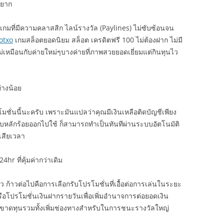
่ยาก
เกมที่มีความคลาสสิก ไลน์รางวัล (Paylines) ไม่ซับซ้อนจน
otxo
เกมสล็อตยอดนิยม สล็อต เครดิตฟรี 100 ไม่ต้องฝาก ไม่มี
่เหมือนกับค่ายใหม่ๆบางค่ายที่ภาพสวยยอดเยี่ยมแต่กินทุนไว
่างน้อย
โมชั่นนี้นะครับ เพราะมันแปลว่าคุณมีเงินเหลือติดบัญชีเพียง
ิบหลักร้อยออกไปใช้ ก็สามารถทำเป็นทันทีผ่านระบบอัตโนมัติ
เสียเวลา
hr ที่คุ้มค่ากว่าเดิม
 ก้าวต่อไปคือการเลือกรับโปรโมชั่นที่เอื้อต่อการเล่นในระยะ
ือโปรโมชั่นเงินฝากรายวันเพื่อเพิ่มอำนาจการต่อยอดเงิน
าสขาดทุนรวมทั้งเพิ่มช่องทางสำหรับในการชนะรางวัลใหญ่