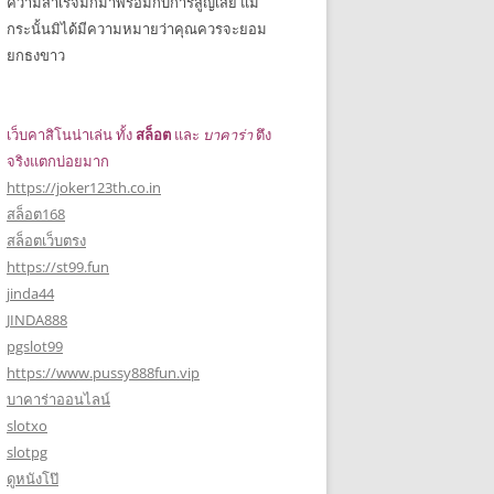
ความสำเร็จมักมาพร้อมกับการสูญเสีย แม้
กระนั้นมิได้มีความหมายว่าคุณควรจะยอม
ยกธงขาว
เว็บคาสิโนน่าเล่น ทั้ง
สล็อต
และ
บาคาร่า
ตึง
จริงแตกบ่อยมาก
https://joker123th.co.in
สล็อต168
สล็อตเว็บตรง
https://st99.fun
jinda44
JINDA888
pgslot99
https://www.pussy888fun.vip
บาคาร่าออนไลน์
slotxo
slotpg
ดูหนังโป๊