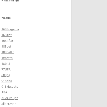
ความเห็นล่าสุด
หมวดหมู่
1688sagame
168slot
168สล็อต
188bet
188betth
1xbetth
1xbit1
77UFA
888pg
918Kiss
918kissauto
ABA
ABAGroup2
allbet24hr