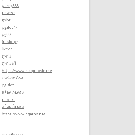
pussy888
บาคาร่า
gslot
pgslot77
pg99
fullslotpg
live22
ดูหนัง
ดูหนังฟรี
https://www.keepmovie.me
ดูหนังชนโรง
pg slot
สล็อตเว็บตรง
บาคาร่า
สล็อตเว็บตรง
https://www.ngernn.net