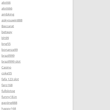
alot66
alot666
ambking
askyouwin888
Baccarat
betway
bh99
bng55
bonanza99
brazil999
brazil999 slot
Casino
coke55
fafa 123 slot
faro168
fullslotpg
funny18.in
gaojing888
happy168