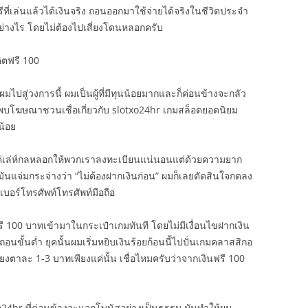
ของฟรีที่เล่นแล้วได้เงินจริง ถอนออกมาใช้จ่ายได้จริงในชีวิตประจำ
่างไร โดยไม่ต้องไปเสี่ยงโดนหลอกครับ
ิตฟรี 100
ปสู่วงการนี้ ผมเป็นผู้ที่มีทุนน้อยมากและก็ค่อนข้างจะกลัว
ปพบโฆษณาชวนเชื่อเกี่ยวกับ slotxo24hr เกมสล็อตยอดนิยม
น้อย
นแค่เล่ห์กลหลอกให้พวกเราลงทะเบียนแน่นอนแต่ด้วยความยาก
นแจ่มกระจ่างว่า “ไม่ต้องฝากเงินก่อน” ผมก็เลยตัดสินใจกดลง
บอร์โทรศัพท์โทรศัพท์มือถือ
ฟรี 100 บาทเข้ามาในกระเป๋าเกมทันที โดยไม่มีเงื่อนไขฝากเงิน
นขั้นต่ำ ยุคนั้นผมเริ่มหยิบเงินร้อยก้อนนี้ไปปั่นเกมคลาสสิกอ
ยงตาละ 1-3 บาทเพียงแค่นั้น เชื่อไหมครับว่าจากเงินฟรี 100
xo24hr ที่ค่อนข้างจะแจกโบนัสอย่างเป็นธรรม มันทำให้ผม