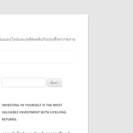
ันออนไลน์และเพลิดเพลินกับเกมที่หลากหลาย
ค้นหา
สำหรับ:
INVESTING IN YOURSELF IS THE MOST
VALUABLE INVESTMENT WITH LIFELONG
RETURNS.