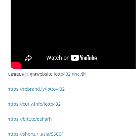
ขอขอบพระคุณwebsite
lotto432 ทางเข้า
https://rebrand.ly/lotto-432
https://cutly.info/lotto432
https://bitt.to/eaharh
https://shorturl.asia/5SC0F