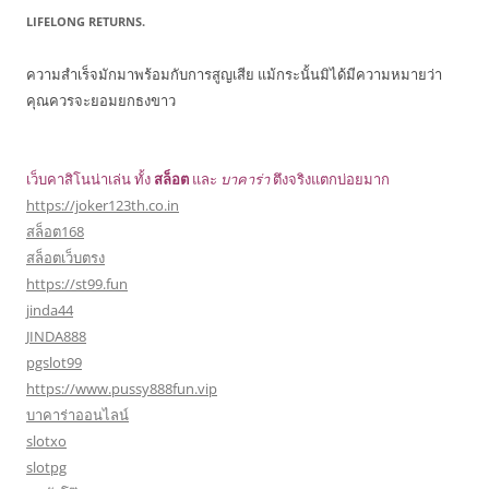
LIFELONG RETURNS.
ความสำเร็จมักมาพร้อมกับการสูญเสีย แม้กระนั้นมิได้มีความหมายว่า
คุณควรจะยอมยกธงขาว
เว็บคาสิโนน่าเล่น ทั้ง
สล็อต
และ
บาคาร่า
ตึงจริงแตกบ่อยมาก
https://joker123th.co.in
สล็อต168
สล็อตเว็บตรง
https://st99.fun
jinda44
JINDA888
pgslot99
https://www.pussy888fun.vip
บาคาร่าออนไลน์
slotxo
slotpg