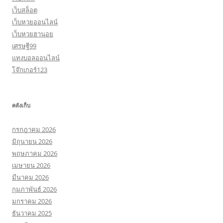
เว็บสล็อต
เว็บหวยออนไลน์
เว็บหวยฮานอย
เศรษฐี99
แทงบอลออนไลน์
โจ๊กเกอร์123
คลังเก็บ
กรกฎาคม 2026
มิถุนายน 2026
พฤษภาคม 2026
เมษายน 2026
มีนาคม 2026
กุมภาพันธ์ 2026
มกราคม 2026
ธันวาคม 2025