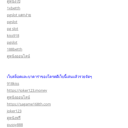
ดูหนังโป๊
1xbetth
pgslot แตกง่าย
pgslot
pg slot
kiss918
pgslot
188betth
ดูหนังออนไลน์
เว็บสล็อตและบาคาร่าของโครตดีเว็บนี้เล่นแล้วรวยจัดๆ
918kiss
https://joker123.money
ดูหนังออนไลน์
https://sagame168th.com
joker123
ดูหนังฟรี
pussy888