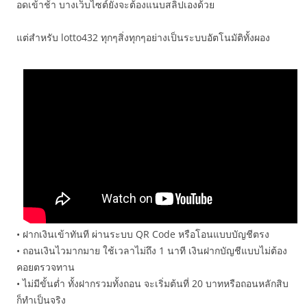
อดเข้าช้า บางเว็บไซต์ยังจะต้องแนบสลิปเองด้วย
แต่สำหรับ lotto432 ทุกๆสิ่งทุกๆอย่างเป็นระบบอัตโนมัติทั้งผอง
• ฝากเงินเข้าทันที ผ่านระบบ QR Code หรือโอนแบบบัญชีตรง
• ถอนเงินไวมากมาย ใช้เวลาไม่ถึง 1 นาที เงินฝากบัญชีแบบไม่ต้อง
คอยตรวจทาน
• ไม่มีขั้นต่ำ ทั้งฝากรวมทั้งถอน จะเริ่มต้นที่ 20 บาทหรือถอนหลักสิบ
ก็ทำเป็นจริง