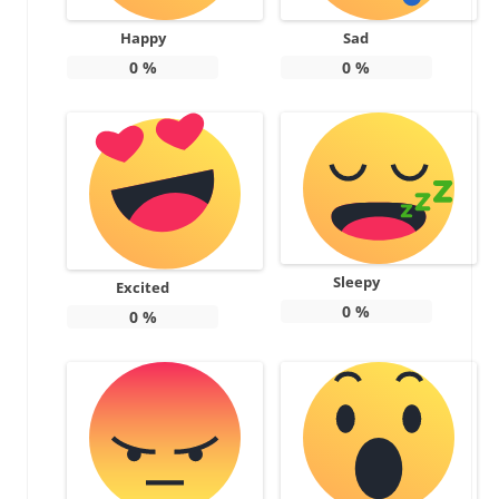
Happy
Sad
0
%
0
%
Sleepy
Excited
0
%
0
%