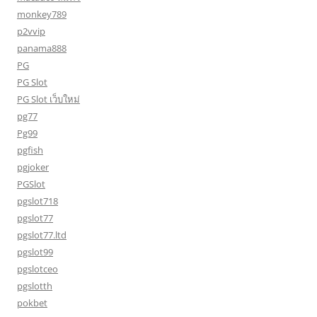
monkey789
p2vvip
panama888
PG
PG Slot
PG Slot เว็บใหม่
pg77
Pg99
pgfish
pgjoker
PGSlot
pgslot718
pgslot77
pgslot77.ltd
pgslot99
pgslotceo
pgslotth
pokbet