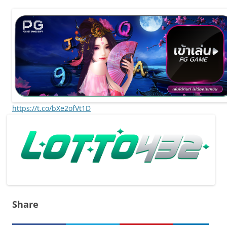
https://t.co/bXe2ofVt1D
Share