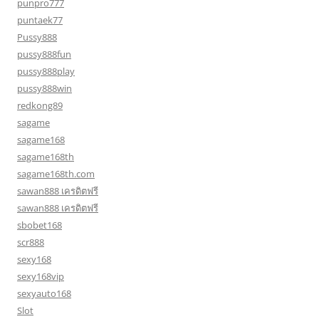
punpro777
puntaek77
Pussy888
pussy888fun
pussy888play
pussy888win
redkong89
sagame
sagame168
sagame168th
sagame168th.com
sawan888 เครดิตฟรี
sawan888 เครดิตฟรี
sbobet168
scr888
sexy168
sexy168vip
sexyauto168
Slot