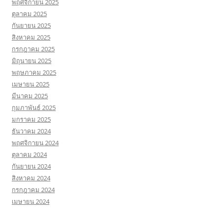
พฤศจิกายน 2025
ตุลาคม 2025
กันยายน 2025
สิงหาคม 2025
กรกฎาคม 2025
มิถุนายน 2025
พฤษภาคม 2025
เมษายน 2025
มีนาคม 2025
กุมภาพันธ์ 2025
มกราคม 2025
ธันวาคม 2024
พฤศจิกายน 2024
ตุลาคม 2024
กันยายน 2024
สิงหาคม 2024
กรกฎาคม 2024
เมษายน 2024