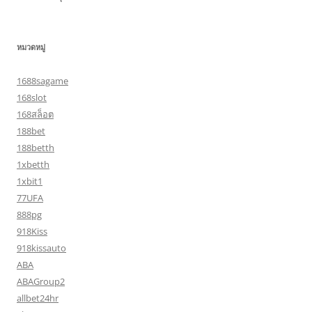
หมวดหมู่
1688sagame
168slot
168สล็อต
188bet
188betth
1xbetth
1xbit1
77UFA
888pg
918Kiss
918kissauto
ABA
ABAGroup2
allbet24hr