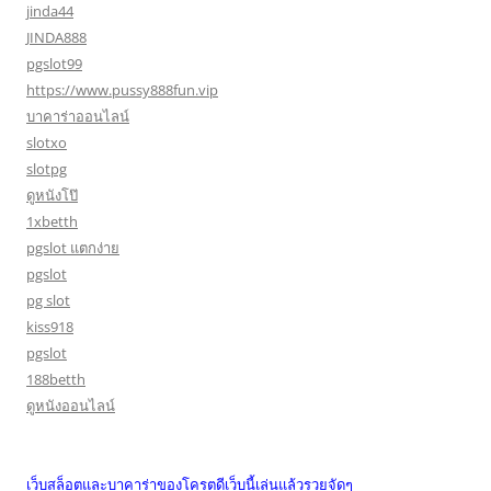
jinda44
JINDA888
pgslot99
https://www.pussy888fun.vip
บาคาร่าออนไลน์
slotxo
slotpg
ดูหนังโป๊
1xbetth
pgslot แตกง่าย
pgslot
pg slot
kiss918
pgslot
188betth
ดูหนังออนไลน์
เว็บสล็อตและบาคาร่าของโครตดีเว็บนี้เล่นแล้วรวยจัดๆ