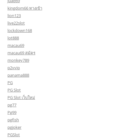
juad69
kingdom66 ทางเข้า
lion123
live22slot
lockdown168
lot888
macau69
macau69 สมัคร
monkey789
p2vvip
panama888
PG
PG Slot
PG Slot เว็บใหม่
pg77
Pg99
pgfish
pgjoker
PGSlot