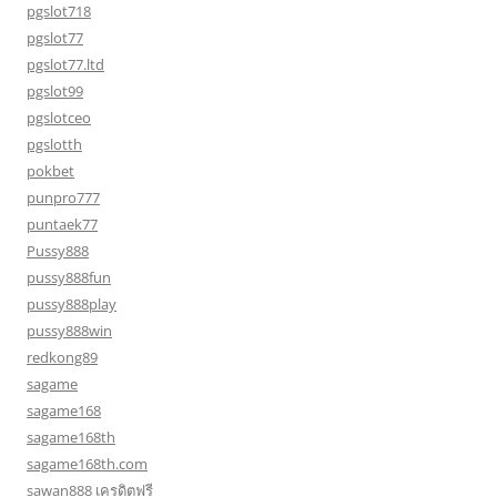
pgslot718
pgslot77
pgslot77.ltd
pgslot99
pgslotceo
pgslotth
pokbet
punpro777
puntaek77
Pussy888
pussy888fun
pussy888play
pussy888win
redkong89
sagame
sagame168
sagame168th
sagame168th.com
sawan888 เครดิตฟรี