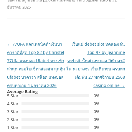
ข้อความนี้ถูกเขียนใน
pgjoker
และติดป้ายกำกับ
pgjoker auto
บน
2
ธันวาคม 2025
เมนู
←
77UFA แจกเทคนิคทำเงินบา
เว็บแม่ debet slot ทดลองเล่น
นำทาง
คาร่าดีที่สุด Top 82 by Christel
Top 97 by Jeannine
เรื่อง
77Ufa แทงบอล Ufabet ทางเข้า
websiteใหญ่ แทงบอล กีฬา คาสิ
ล่าสุด คอมโบเซ็ทกล่องสุ่ม สุดคุ้ม
โน ครบวงจร เว็บเดียวจบ ครบทุก
ufabet บาคาร่า สล็อต แทงบอล
เดิมพัน 27 พฤศจิกายน 2568
ครบทุกเกม 4 มกราคม 2026
casino online
→
Average Rating
5 Star
0%
4 Star
0%
3 Star
0%
2 Star
0%
1 Star
0%