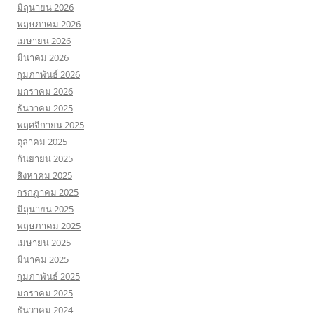
มิถุนายน 2026
พฤษภาคม 2026
เมษายน 2026
มีนาคม 2026
กุมภาพันธ์ 2026
มกราคม 2026
ธันวาคม 2025
พฤศจิกายน 2025
ตุลาคม 2025
กันยายน 2025
สิงหาคม 2025
กรกฎาคม 2025
มิถุนายน 2025
พฤษภาคม 2025
เมษายน 2025
มีนาคม 2025
กุมภาพันธ์ 2025
มกราคม 2025
ธันวาคม 2024