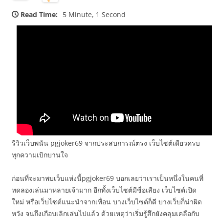
Read Time:
5 Minute, 1 Second
รีวิวเว็บพนัน pgjoker69 จากประสบการณ์ตรง เว็บไซต์เดียวครบ
ทุกความเบิกบานใจ
ก่อนที่จะมาพบเว็บแห่งนี้pgjoker69 บอกเลยว่าเราเป็นหนึ่งในคนที่
ทดลองเล่นมาหลายเจ้ามาก อีกทั้งเว็บไซต์มีชื่อเสียง เว็บไซต์เปิด
ใหม่ หรือเว็บไซต์แนะนำจากเพื่อน บางเว็บไซต์ก็ดี บางเว็บก็น่าผิด
หวัง จนถึงเกือบเลิกเล่นไปแล้ว ด้วยเหตุว่าเริ่มรู้สึกยังคลุมเคลือกับ