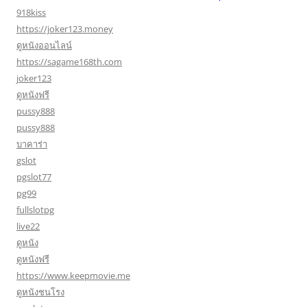
918kiss
https://joker123.money
ดูหนังออนไลน์
https://sagame168th.com
joker123
ดูหนังฟรี
pussy888
pussy888
บาคาร่า
gslot
pgslot77
pg99
fullslotpg
live22
ดูหนัง
ดูหนังฟรี
https://www.keepmovie.me
ดูหนังชนโรง