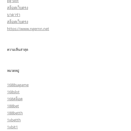
pg slot
สล็อตเว็บตรง
บาคาร่า
สล็อตเว็บตรง
https://www.ngernn.net
ความเห็นล่าสุด
หมวดหมู่
1688sagame
168slot
168สล็อต
188bet
188betth
1xbetth
1xbit1