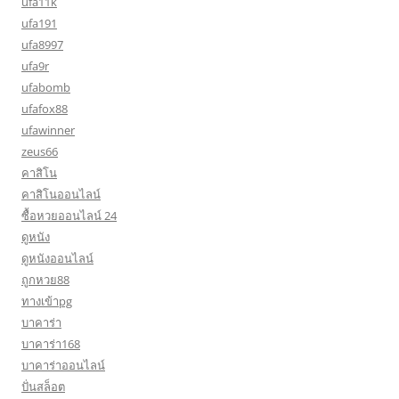
ufa11k
ufa191
ufa8997
ufa9r
ufabomb
ufafox88
ufawinner
zeus66
คาสิโน
คาสิโนออนไลน์
ซื้อหวยออนไลน์ 24
ดูหนัง
ดูหนังออนไลน์
ถูกหวย88
ทางเข้าpg
บาคาร่า
บาคาร่า168
บาคาร่าออนไลน์
ปั่นสล็อต