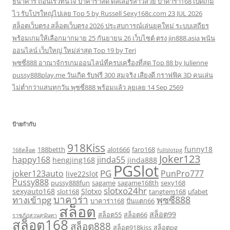
ธนาคาร ถอนเร็วทันใจ บาคาร่าสด ดีลเลอร์สาวสวย บาคาร่า168 เปิดเกม
ไว รับโปรใหญ่ไปเลย Top 5 by Russell Sexy168c.com 23 JUL 2026
สล็อตเว็บตรง สล็อตเว็บตรง 2026 ประสบการณ์เล่นยุคใหม่ ระบบเสถียร
พร้อมเกมให้เลือกมากมาย 25 กันยายน 26 เว็บไซต์ ตรง jin888.asia พนัน
ออนไลน์ เว็บใหญ่ ใหม่ล่าสุด Top 19 by Teri
พุซซี่888 อาณาจักรเกมออนไลน์ที่ครบเครื่องที่สุด Top 88 by Julienne
pussy888play.me วันเกิด รับฟรี 300 สมจริง เสียงดี กราฟฟิค 3D คนเล่น
ไม่ต่ำกว่าแสนทุกวัน พุซซี่888 พร้อมแล้ว ลุยเลย 14 Sep 2569
ป้ายกำกับ
918Kiss
funny18
188betth
alot666
faro168
168สล็อต
fullslotpg
Joker123
happy168
jinda55
hengjing168
jinda888
PGSlot
PG
joker123auto
PunPro777
live22slot
Pussy888
pussy888fun
sagame
sagame168th
sexy168
slotxo24hr
sexyauto168
Slotxo
slot168
tangtem168
ufabet
บาคาร่า
พุซซี่888
ทางเข้าpg
บาคาร่า168
ปั่นแตก66
สล็อต
สล็อต99
สล็อต55
สล็อต66
ราชภัฏสวนสุนันทา
สล็อต168
สล็อต888
สล็อต918kiss
สล็อตpg