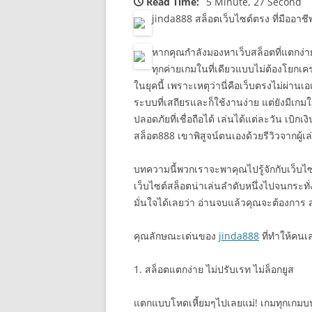
Read Time:
5 Minute, 27 Second
jinda888 สล็อตเว็บไซต์ตรง ที่มืออาชี
หากคุณกำลังมองหาเว็บสล็อตที่แตกง่ายจ
ทุกค่ายเกมในที่เดียวแบบไม่ต้องโยกเคร
ในยุคนี้ เพราะเหตุว่านี่คือเว็บตรงไม่ผ่านเอเ
ระบบที่เสถียรและก็ใช้งานง่าย แต่ยังมีเก
ปลอดภัยที่เชื่อถือได้ เล่นได้แต่ละวัน เบิก
สล็อต888 เขาพิสูจน์ตนเองด้วยรีวิวจากผู้เ
บทความนี้พวกเราจะพาคุณไปรู้จักกับเว็บไซต์ 
เว็บไซต์สล็อตน่าเล่นลำดับหนึ่งไปจนกระท
มั่นใจได้เลยว่า อ่านจบแล้วคุณจะต้องการ 
คุณลักษณะเด่นของ
jinda888
ที่ทำให้คนเ
1. สล็อตแตกง่าย ไม่ปรับเรท ไม่ล็อกยูส
แตกแบบโหดเหี้ยมๆไปเลยแม่! เกมทุกเกมบนเ