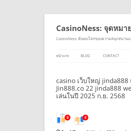
CasinoNess: จุดหมา
CasinoNess: ค้นพบโลกของความสนุกสนานและค
หน้าแรก
BLOG
CONTACT
casino เว็บใหญ่ jinda888
Jin888.co 22 jinda888 we
เล่นในปี 2025 ก.ย. 2568
0
0