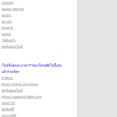
1xbetth
pgslot แตกง่าย
pgslot
pg slot
kiss918
pgslot
188betth
ดูหนังออนไลน์
เว็บสล็อตและบาคาร่าของโครตดีเว็บนี้เล่น
แล้วรวยจัดๆ
918kiss
https://joker123.money
ดูหนังออนไลน์
https://sagame168th.com
joker123
ดูหนังฟรี
pussy888