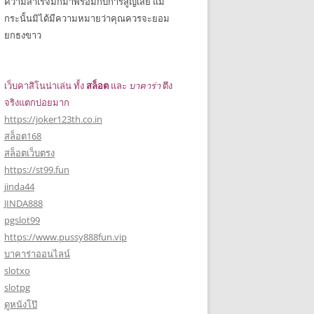
ความสำเร็จมักมาพร้อมกับการสูญเสีย แม้
กระนั้นมิได้มีความหมายว่าคุณควรจะยอม
ยกธงขาว
เว็บคาสิโนน่าเล่น ทั้ง
สล็อต
และ
บาคาร่า
ตึง
จริงแตกบ่อยมาก
https://joker123th.co.in
สล็อต168
สล็อตเว็บตรง
https://st99.fun
jinda44
JINDA888
pgslot99
https://www.pussy888fun.vip
บาคาร่าออนไลน์
slotxo
slotpg
ดูหนังโป๊