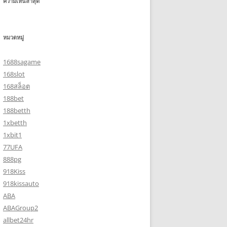
ความเห็นล่าสุด
หมวดหมู่
1688sagame
168slot
168สล็อต
188bet
188betth
1xbetth
1xbit1
77UFA
888pg
918Kiss
918kissauto
ABA
ABAGroup2
allbet24hr