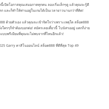
งนี้เปิดโอกาสคุณเสมอภาคทุกคน ลองเริ่มเล็กๆดู แล้วคุณจะรู้ดี
แตก และก็ทำให้ท่านอยู่ในเกมได้เป็นเวลายาวนานกว่าที่คิด!
888 ด้วยตัวเอง แล้วคุณจะเข้าจิตใจว่าเพราะเหตุใด สล็อต888
ั่งใครๆก็จำต้องบอกต่อ! สมัครเลยเดี๋ยวนี้ โบนัสรออยู่ แตกก็ง่าย
บพรีเมียมที่คุณจะไม่พบจากที่ไหนอีกแล้ว!
25 Garry คาสิโนออนไลน์ สล็อต888 ที่ดีที่สุด Top 49