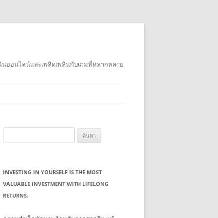
ันออนไลน์และเพลิดเพลินกับเกมที่หลากหลาย
ค้นหา
สำหรับ:
INVESTING IN YOURSELF IS THE MOST
VALUABLE INVESTMENT WITH LIFELONG
RETURNS.