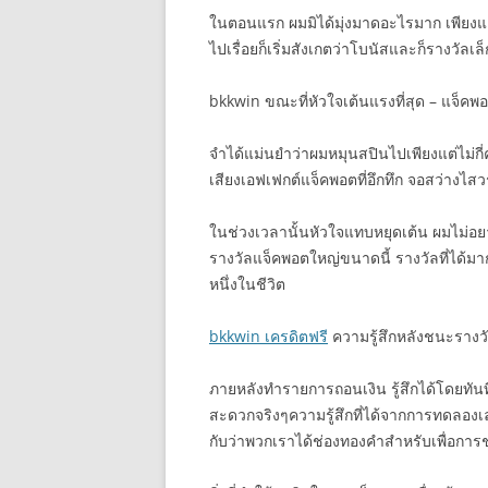
ในตอนแรก ผมมิได้มุ่งมาดอะไรมาก เพียงแค
ไปเรื่อยก็เริ่มสังเกตว่าโบนัสและก็รางวัล
bkkwin ขณะที่หัวใจเต้นแรงที่สุด – แจ็ค
จำได้แม่นยำว่าผมหมุนสปินไปเพียงแต่ไม่กี่คร
เสียงเอฟเฟกต์แจ็คพอตที่อึกทึก จอสว่างไสวร
ในช่วงเวลานั้นหัวใจแทบหยุดเต้น ผมไม่อย
รางวัลแจ็คพอตใหญ่ขนาดนี้ รางวัลที่ได้มา
หนึ่งในชีวิต
bkkwin เครดิตฟรี
ความรู้สึกหลังชนะรางว
ภายหลังทำรายการถอนเงิน รู้สึกได้โดยทัน
สะดวกจริงๆความรู้สึกที่ได้จากการทดลองเล
กับว่าพวกเราได้ช่องทองคำสำหรับเพื่อกา