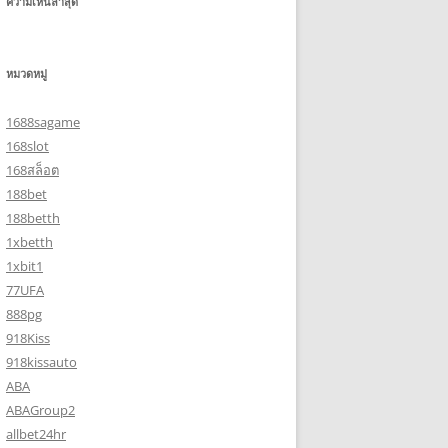
ความเห็นล่าสุด
หมวดหมู่
1688sagame
168slot
168สล็อต
188bet
188betth
1xbetth
1xbit1
77UFA
888pg
918Kiss
918kissauto
ABA
ABAGroup2
allbet24hr