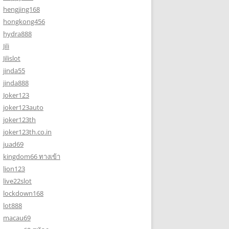
hengjing168
hongkong456
hydra888
Jili
Jilislot
jinda55
jinda888
Joker123
joker123auto
joker123th
joker123th.co.in
juad69
kingdom66 ทางเข้า
lion123
live22slot
lockdown168
lot888
macau69