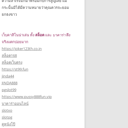
ความสำเร็จมักมาพร้อมกับการสูญเสีย แม้
กระนั้นมิได้มีความหมายว่าคุณควรจะยอม
ยกธงขาว
เว็บคาสิโนน่าเล่น ทั้ง
สล็อต
และ
บาคาร่า
ตึง
จริงแตกบ่อยมาก
https://joker123th.co.in
สล็อต168
สล็อตเว็บตรง
https://st99.fun
jinda44
JINDA888
pgslot99
https://www.pussy888fun.vip
บาคาร่าออนไลน์
slotxo
slotpg
ดูหนังโป๊