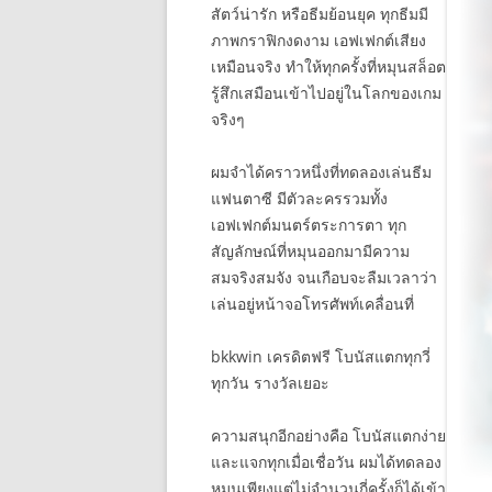
สัตว์น่ารัก หรือธีมย้อนยุค ทุกธีมมี
ภาพกราฟิกงดงาม เอฟเฟกต์เสียง
เหมือนจริง ทำให้ทุกครั้งที่หมุนสล็อต
รู้สึกเสมือนเข้าไปอยู่ในโลกของเกม
จริงๆ
ผมจำได้คราวหนึ่งที่ทดลองเล่นธีม
แฟนตาซี มีตัวละครรวมทั้ง
เอฟเฟกต์มนตร์ตระการตา ทุก
สัญลักษณ์ที่หมุนออกมามีความ
สมจริงสมจัง จนเกือบจะลืมเวลาว่า
เล่นอยู่หน้าจอโทรศัพท์เคลื่อนที่
bkkwin เครดิตฟรี โบนัสแตกทุกวี่
ทุกวัน รางวัลเยอะ
ความสนุกอีกอย่างคือ โบนัสแตกง่าย
และแจกทุกเมื่อเชื่อวัน ผมได้ทดลอง
หมุนเพียงแต่ไม่จำนวนกี่ครั้งก็ได้เข้า