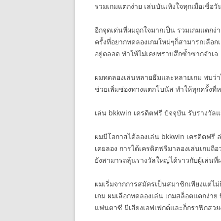
รวมเกมแตกง่าย เล่นบันเทิงใจทุกเมื่อเชื่อวั
อีกจุดเด่นที่ผมถูกใจมากเป็น รวมเกมแตกง่าย
ครั้งที่อยากทดลองเกมใหม่ๆก็สามารถเลือกเ
อยู่ตลอด ทำให้ไม่เคยทราบสึกซ้ำซากจำเจ
ผมทดลองเล่นหลายธีมและหลายเกม พบว่าได้
ช่วยเพิ่มช่องทางแตกโบนัส ทำให้ทุกครั้งท
เล่น bkkwin เครดิตฟรี ปัจจุบัน รับรางว
ผมมีโอกาสได้ลองเล่น bkkwin เครดิตฟรี ล่าส
เคยลอง การได้เครดิตฟรีมาลองเล่นเกมถือว่า
ยังสามารถลุ้นรางวัลใหญ่ได้ราวกับผู้เล่นที่
ผมเริ่มจากการสมัครเป็นสมาชิกเพียงแต่ไม่กี
เกม ผมเลือกทดลองเล่น เกมสล็อตแตกง่าย ที
แฟนตาซี มีเสียงเอฟเฟกต์และก็กราฟิกสวยง