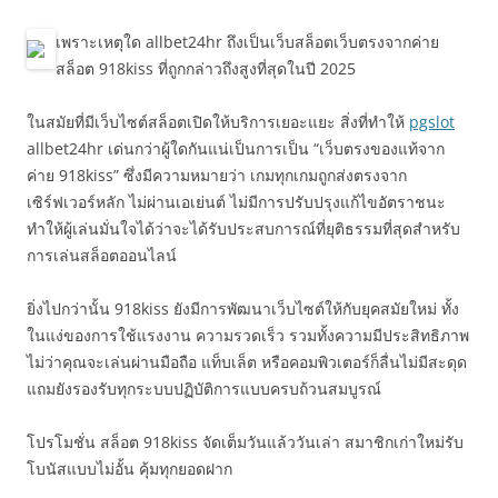
เพราะเหตุใด allbet24hr ถึงเป็นเว็บสล็อตเว็บตรงจากค่าย
สล็อต 918kiss ที่ถูกกล่าวถึงสูงที่สุดในปี 2025
ในสมัยที่มีเว็บไซต์สล็อตเปิดให้บริการเยอะแยะ สิ่งที่ทำให้
pgslot
allbet24hr เด่นกว่าผู้ใดกันแน่เป็นการเป็น “เว็บตรงของแท้จาก
ค่าย 918kiss” ซึ่งมีความหมายว่า เกมทุกเกมถูกส่งตรงจาก
เซิร์ฟเวอร์หลัก ไม่ผ่านเอเย่นต์ ไม่มีการปรับปรุงแก้ไขอัตราชนะ
ทำให้ผู้เล่นมั่นใจได้ว่าจะได้รับประสบการณ์ที่ยุติธรรมที่สุดสำหรับ
การเล่นสล็อตออนไลน์
ยิ่งไปกว่านั้น 918kiss ยังมีการพัฒนาเว็บไซต์ให้กับยุคสมัยใหม่ ทั้ง
ในแง่ของการใช้แรงงาน ความรวดเร็ว รวมทั้งความมีประสิทธิภาพ
ไม่ว่าคุณจะเล่นผ่านมือถือ แท็บเล็ต หรือคอมพิวเตอร์ก็ลื่นไม่มีสะดุด
แถมยังรองรับทุกระบบปฏิบัติการแบบครบถ้วนสมบูรณ์
โปรโมชั่น สล็อต 918kiss จัดเต็มวันแล้ววันเล่า สมาชิกเก่าใหม่รับ
โบนัสแบบไม่อั้น คุ้มทุกยอดฝาก