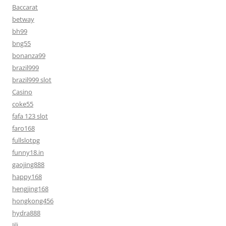
Baccarat
betway
bh99
bng55
bonanza99
brazil999
brazil999 slot
Casino
coke55
fafa 123 slot
faro168
fullslotpg
funny18.in
gaojing888
happy168
hengjing168
hongkong456
hydra888
Jili