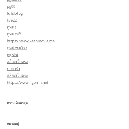
pg99
fullslotpg
live22
ดูหนัง
ดูหนังฟรี
https://www.keepmovie.me
ดูหนังชนโรง
pg slot
สล็อตเว็บตรง
บาคาร่า
สล็อตเว็บตรง
https://www.ngernn.net
ความเห็นล่าสุด
หมวดหมู่