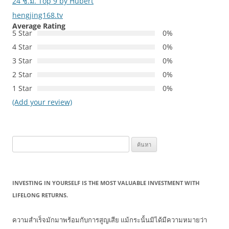
24 ช.ม. Top 9 by Hubert
hengjing168.tv
Average Rating
5 Star
0%
4 Star
0%
3 Star
0%
2 Star
0%
1 Star
0%
(Add your review)
ค้นหา
สำหรับ:
INVESTING IN YOURSELF IS THE MOST VALUABLE INVESTMENT WITH
LIFELONG RETURNS.
ความสำเร็จมักมาพร้อมกับการสูญเสีย แม้กระนั้นมิได้มีความหมายว่า