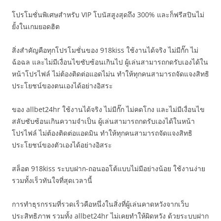
โปรโมชั่นพิเศษสำหรับ VIP โบนัสสูงสุดถึง 300% และก็ฟรีสปินไม่
ยั้งในเกมยอดฮิต
สิ่งสำคัญคือทุกโปรโมชั่นของ 918kiss ใช้งานได้จริง ไม่มีกั๊ก ไม่
ฉ้อฉล และไม่มีเงื่อนไขซับซ้อนเกินไป ผู้เล่นสามารถกดรับเองได้ใน
หน้าโปรไฟล์ ไม่ต้องติดต่อแอดไม่น ทำให้ทุกคนสามารถจัดแจงสิทธิ
ประโยชน์ของตนเองได้อย่างอิสระ
ของ allbet24hr ใช้งานได้จริง ไม่มีกั๊ก ไม่คดโกง และไม่มีเงื่อนไข
สลับซับซ้อนเกินความจำเป็น ผู้เล่นสามารถกดรับเองได้ในหน้า
โปรไฟล์ ไม่ต้องติดต่อแอดมิน ทำให้ทุกคนสามารถจัดแจงสิทธิ
ประโยชน์ของตัวเองได้อย่างอิสระ
สล็อต 918kiss ระบบฝาก-ถอนออโต้แบบไม่มีอย่างน้อย ใช้งานง่าย
รวมทั้งเร็วทันใจที่สุดเวลานี้
การทำธุรกรรมที่รวดเร็วคือหนึ่งในสิ่งที่ผู้เล่นคาดหวังจากเว็บ
ประสิทธิภาพ รวมทั้ง allbet24hr ไม่เคยทำให้ผิดหวัง ด้วยระบบฝาก