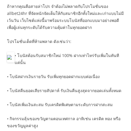
ถ้าหากคุณคือสายล่าโปร จำต้องไม่พลาดกับโปรโมชั่นของ
allbet24hr ที่จัดหนักจัดเต็มให้กับสมาชิกอีกทั้งใหม่และเก่าแบบไม่มี
เว้นวัน เว็บไซต์แห่งนี้มาพร้อมระบบโบนัสที่ออกแบบมาอย่างพอดี
เพื่อผู้เล่นทุกระดับได้รับความคุ้มค่าในทุกยอดฝาก
โปรโมชั่นเด็ดที่ห้ามพลาด ดังเช่นว่า:
• โบนัสต้อนรับสมาชิกใหม่ 100% ฝากเท่าไหร่รับเพิ่มในทันที
แค่นั้น
• โบนัสฝากเงินรายวัน รับเพิ่มทุกยอดฝากแบบต่อเนื่อง
• โบนัสคืนยอดเสียรายสัปดาห์ รับเงินคืนสูงสุดจากยอดเล่นทั้งหมด
• โบนัสเพิ่มเงินสะสม รับเครดิตพิเศษตามระดับการฝากสะสม
• กิจกรรมลุ้นของขวัญตามตอนเทศกาล อาทิเช่น เครดิต ทอง หรือ
ของขวัญมูลค่าสูง