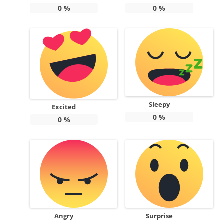
0
%
0
%
Sleepy
Excited
0
%
0
%
Angry
Surprise