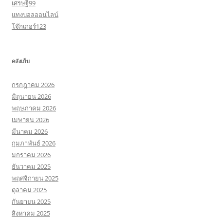
เศรษฐี99
แทงบอลออนไลน์
โจ๊กเกอร์123
คลังเก็บ
กรกฎาคม 2026
มิถุนายน 2026
พฤษภาคม 2026
เมษายน 2026
มีนาคม 2026
กุมภาพันธ์ 2026
มกราคม 2026
ธันวาคม 2025
พฤศจิกายน 2025
ตุลาคม 2025
กันยายน 2025
สิงหาคม 2025