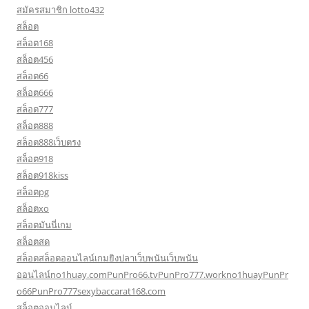
สมัครสมาชิก lotto432
สล็อต
สล็อต168
สล็อต456
สล็อต66
สล็อต666
สล็อต777
สล็อต888
สล็อต888เว็บตรง
สล็อต918
สล็อต918kiss
สล็อตpg
สล็อตxo
สล็อตมันนี่เกม
สล็อตสด
สล็อตสล็อตออนไลน์เกมยิงปลาเว็บพนันเว็บพนัน
ออนไลน์no1huay.comPunPro66.tvPunPro777.workno1huayPunPr
o66PunPro777sexybaccarat168.com
สล็อตออนไลน์