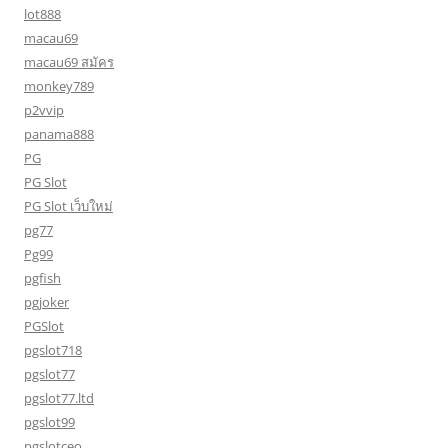
lot888
macau69
macau69 สมัคร
monkey789
p2vvip
panama888
PG
PG Slot
PG Slot เว็บใหม่
pg77
Pg99
pgfish
pgjoker
PGSlot
pgslot718
pgslot77
pgslot77.ltd
pgslot99
pgslotceo