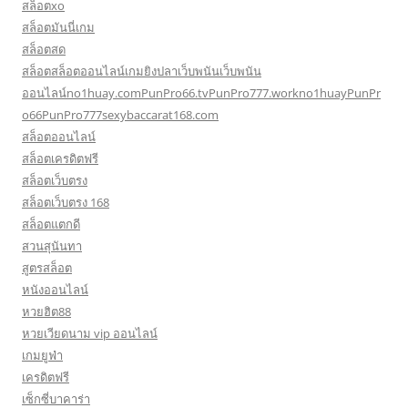
สล็อตxo
สล็อตมันนี่เกม
สล็อตสด
สล็อตสล็อตออนไลน์เกมยิงปลาเว็บพนันเว็บพนัน
ออนไลน์no1huay.comPunPro66.tvPunPro777.workno1huayPunPr
o66PunPro777sexybaccarat168.com
สล็อตออนไลน์
สล็อตเครดิตฟรี
สล็อตเว็บตรง
สล็อตเว็บตรง 168
สล็อตแตกดี
สวนสุนันทา
สูตรสล็อต
หนังออนไลน์
หวยฮิต88
หวยเวียดนาม vip ออนไลน์
เกมยูฟ่า
เครดิตฟรี
เซ็กซี่บาคาร่า