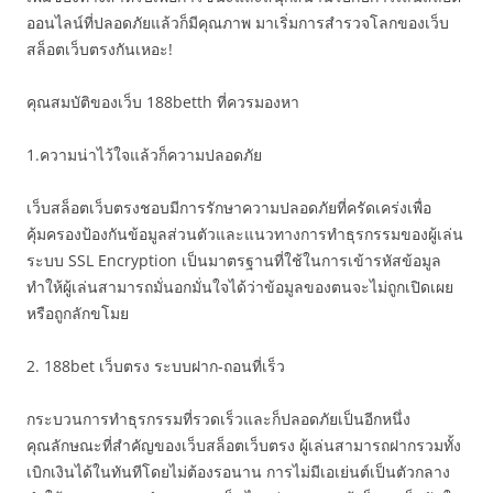
ออนไลน์ที่ปลอดภัยแล้วก็มีคุณภาพ มาเริ่มการสำรวจโลกของเว็บ
สล็อตเว็บตรงกันเหอะ!
คุณสมบัติของเว็บ 188betth ที่ควรมองหา
1.ความน่าไว้ใจแล้วก็ความปลอดภัย
เว็บสล็อตเว็บตรงชอบมีการรักษาความปลอดภัยที่ครัดเคร่งเพื่อ
คุ้มครองป้องกันข้อมูลส่วนตัวและแนวทางการทำธุรกรรมของผู้เล่น
ระบบ SSL Encryption เป็นมาตรฐานที่ใช้ในการเข้ารหัสข้อมูล
ทำให้ผู้เล่นสามารถมั่นอกมั่นใจได้ว่าข้อมูลของตนจะไม่ถูกเปิดเผย
หรือถูกลักขโมย
2. 188bet เว็บตรง ระบบฝาก-ถอนที่เร็ว
กระบวนการทำธุรกรรมที่รวดเร็วและก็ปลอดภัยเป็นอีกหนึ่ง
คุณลักษณะที่สำคัญของเว็บสล็อตเว็บตรง ผู้เล่นสามารถฝากรวมทั้ง
เบิกเงินได้ในทันทีโดยไม่ต้องรอนาน การไม่มีเอเย่นต์เป็นตัวกลาง