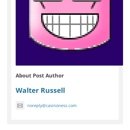
About Post Author
Walter Russell
noreply@casinoness.com