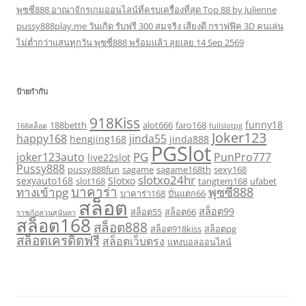
พุซซี่888 อาณาจักรเกมออนไลน์ที่ครบเครื่องที่สุด Top 88 by Julienne
pussy888play.me วันเกิด รับฟรี 300 สมจริง เสียงดี กราฟฟิค 3D คนเล่น
ไม่ต่ำกว่าแสนทุกวัน พุซซี่888 พร้อมแล้ว ลุยเลย 14 Sep 2569
ป้ายกำกับ
918Kiss
funny18
188betth
alot666
faro168
168สล็อต
fullslotpg
Joker123
happy168
jinda55
hengjing168
jinda888
PGSlot
PG
joker123auto
PunPro777
live22slot
Pussy888
pussy888fun
sagame
sagame168th
sexy168
slotxo24hr
sexyauto168
Slotxo
slot168
tangtem168
ufabet
บาคาร่า
พุซซี่888
ทางเข้าpg
บาคาร่า168
ปั่นแตก66
สล็อต
สล็อต99
สล็อต55
สล็อต66
ราชภัฏสวนสุนันทา
สล็อต168
สล็อต888
สล็อต918kiss
สล็อตpg
สล็อตเครดิตฟรี
สล็อตเว็บตรง
แทงบอลออนไลน์