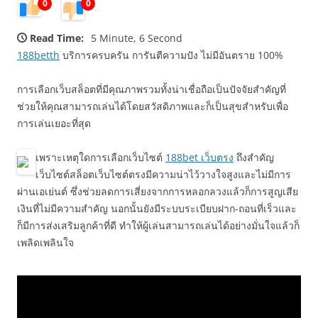
0
0
Read Time:
5 Minute, 6 Second
188betth
บริการครบครัน การันตีความปัง ไม่มีอันตราย 100%
การเลือกเว็บสล็อตที่มีคุณภาพรวมทั้งน่าเชื่อถือเป็นปัจจัยสำคัญที่
ช่วยให้คุณสามารถเล่นได้โดยสวัสดิภาพและก็เป็นสุขสำหรับเพื่อ
การเล่นเยอะที่สุด
เพราะเหตุใดการเลือกเว็บไซต์
188bet เว็บตรง
ถึงสำคัญ
เว็บไซต์สล็อตเว็บไซต์ตรงมีความน่าไว้วางใจสูงและไม่มีการ
ผ่านเอเย่นต์ ซึ่งช่วยลดการเสี่ยงจากการหลอกลวงแล้วก็การสูญเสีย
เงินที่ไม่มีความสำคัญ นอกนั้นยังมีระบบระเบียบฝาก-ถอนที่เร็วและ
ก็มีการส่งเสริมลูกค้าที่ดี ทำให้ผู้เล่นสามารถเล่นได้อย่างมั่นใจแล้วก็
เพลิดเพลินใจ