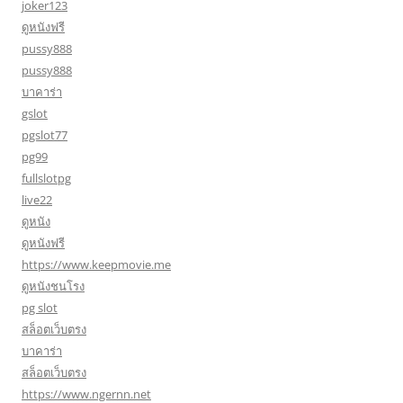
joker123
ดูหนังฟรี
pussy888
pussy888
บาคาร่า
gslot
pgslot77
pg99
fullslotpg
live22
ดูหนัง
ดูหนังฟรี
https://www.keepmovie.me
ดูหนังชนโรง
pg slot
สล็อตเว็บตรง
บาคาร่า
สล็อตเว็บตรง
https://www.ngernn.net