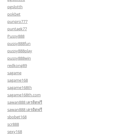
pgslotth
pokbet
punpro777
puntaek77
Pussy888
pussy888fun
pussy888play
pussy888win
redkong89
sagame
sagame168
sagame168th
sagame168th.com
sawan888 เครดิตฟรี
sawan888 เครดิตฟรี
sbobet168
scr888
sexy168