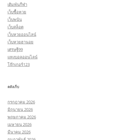
เดิมพันกีฬา
เว็บซื้อหวย
เว็บพนัน
เว็บสล็อต
เว็บหวยออนไลน์
เว็บหวยฮานอย
เศรษฐี99
แทงบอลออนไลน์
โจ๊กเกอร์123
คลังเก็บ
กรกฎาคม 2026
มิถุนายน 2026
พฤษภาคม 2026
เมษายน 2026
มีนาคม 2026
กุมภาพันธ์ 2026