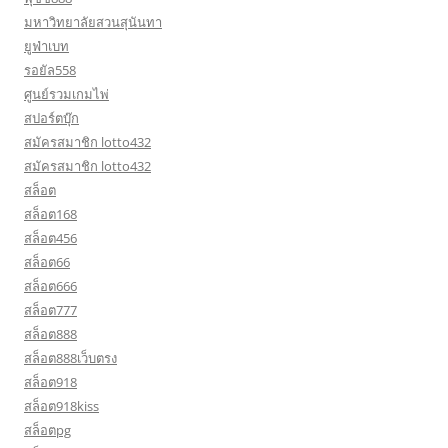
มหาวิทยาลัยสวนสุนันทา
ยูฟ่าเบท
รอยัล558
ศูนย์รวมเกมไพ่
สปอร์ตบุ๊ก
สมัครสมาชิก lotto432
สมัครสมาชิก lotto432
สล็อต
สล็อต168
สล็อต456
สล็อต66
สล็อต666
สล็อต777
สล็อต888
สล็อต888เว็บตรง
สล็อต918
สล็อต918kiss
สล็อตpg