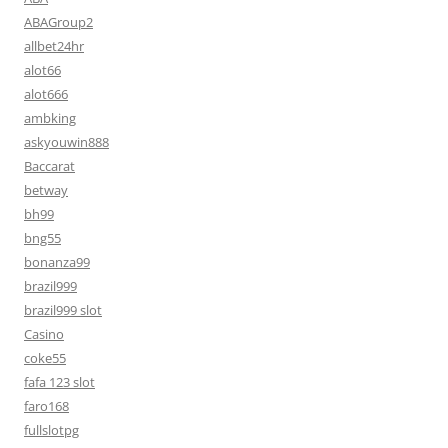
ABAGroup2
allbet24hr
alot66
alot666
ambking
askyouwin888
Baccarat
betway
bh99
bng55
bonanza99
brazil999
brazil999 slot
Casino
coke55
fafa 123 slot
faro168
fullslotpg