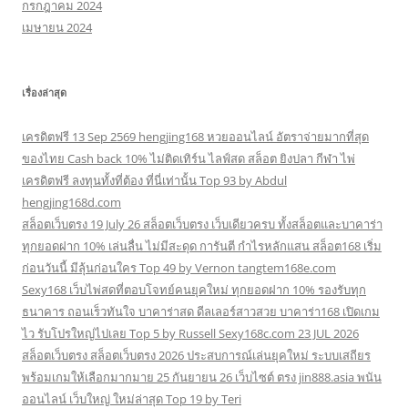
กรกฎาคม 2024
เมษายน 2024
เรื่องล่าสุด
เครดิตฟรี 13 Sep 2569 hengjing168 หวยออนไลน์ อัตราจ่ายมากที่สุด
ของไทย Cash back 10% ไม่ติดเทิร์น ไลฟ์สด สล็อต ยิงปลา กีฬา ไพ่
เครดิตฟรี ลงทุนทั้งที่ต้อง ที่นี่เท่านั้น Top 93 by Abdul
hengjing168d.com
สล็อตเว็บตรง 19 July 26 สล็อตเว็บตรง เว็บเดียวครบ ทั้งสล็อตและบาคาร่า
ทุกยอดฝาก 10% เล่นลื่น ไม่มีสะดุด การันตี กำไรหลักแสน สล็อต168 เริ่ม
ก่อนวันนี้ มีลุ้นก่อนใคร Top 49 by Vernon tangtem168e.com
Sexy168 เว็บไพ่สดที่ตอบโจทย์คนยุคใหม่ ทุกยอดฝาก 10% รองรับทุก
ธนาคาร ถอนเร็วทันใจ บาคาร่าสด ดีลเลอร์สาวสวย บาคาร่า168 เปิดเกม
ไว รับโปรใหญ่ไปเลย Top 5 by Russell Sexy168c.com 23 JUL 2026
สล็อตเว็บตรง สล็อตเว็บตรง 2026 ประสบการณ์เล่นยุคใหม่ ระบบเสถียร
พร้อมเกมให้เลือกมากมาย 25 กันยายน 26 เว็บไซต์ ตรง jin888.asia พนัน
ออนไลน์ เว็บใหญ่ ใหม่ล่าสุด Top 19 by Teri