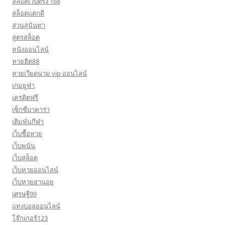
สล็อตเว็บตรง 168
สล็อตแตกดี
สวนสุนันทา
สูตรสล็อต
หนังออนไลน์
หวยฮิต88
หวยเวียดนาม vip ออนไลน์
เกมยูฟ่า
เครดิตฟรี
เซ็กซี่บาคาร่า
เดิมพันกีฬา
เว็บซื้อหวย
เว็บพนัน
เว็บสล็อต
เว็บหวยออนไลน์
เว็บหวยฮานอย
เศรษฐี99
แทงบอลออนไลน์
โจ๊กเกอร์123