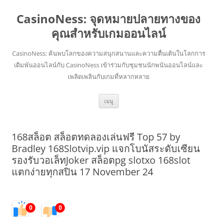
CasinoNess: จุดหมายปลายทางของ
คุณสำหรับเกมออนไลน์
CasinoNess: ค้นพบโลกของความสนุกสนานและความตื่นเต้นในโลกการ
เดิมพันออนไลน์กับ CasinoNess เข้าร่วมกับชุมชนนักพนันออนไลน์และ
เพลิดเพลินกับเกมที่หลากหลาย
ข้าม
เมนู
ไป
ยัง
เนื้อหา
168สล็อต สล็อตทดลองเล่นฟรี Top 57 by
Bradley 168Slotvip.vip แจกโบนัสระดับเซียน
รองรับวอเล็ทJoker สล็อตpg slotxo 168slot
แตกง่ายทุกสปิน 17 November 24
0
0