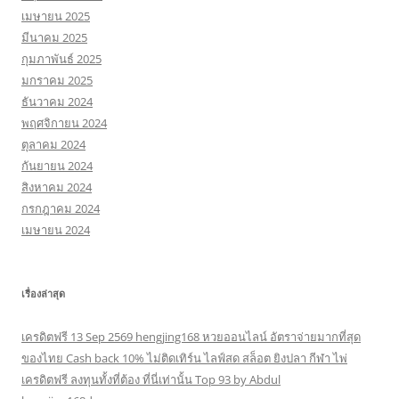
เมษายน 2025
มีนาคม 2025
กุมภาพันธ์ 2025
มกราคม 2025
ธันวาคม 2024
พฤศจิกายน 2024
ตุลาคม 2024
กันยายน 2024
สิงหาคม 2024
กรกฎาคม 2024
เมษายน 2024
เรื่องล่าสุด
เครดิตฟรี 13 Sep 2569 hengjing168 หวยออนไลน์ อัตราจ่ายมากที่สุด
ของไทย Cash back 10% ไม่ติดเทิร์น ไลฟ์สด สล็อต ยิงปลา กีฬา ไพ่
เครดิตฟรี ลงทุนทั้งที่ต้อง ที่นี่เท่านั้น Top 93 by Abdul