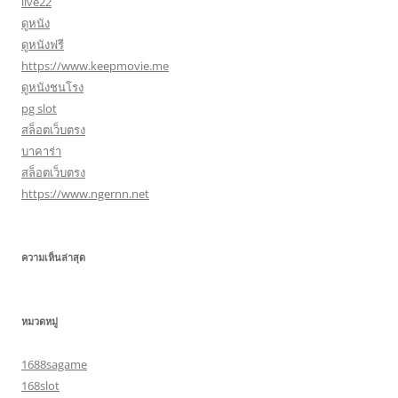
live22
ดูหนัง
ดูหนังฟรี
https://www.keepmovie.me
ดูหนังชนโรง
pg slot
สล็อตเว็บตรง
บาคาร่า
สล็อตเว็บตรง
https://www.ngernn.net
ความเห็นล่าสุด
หมวดหมู่
1688sagame
168slot