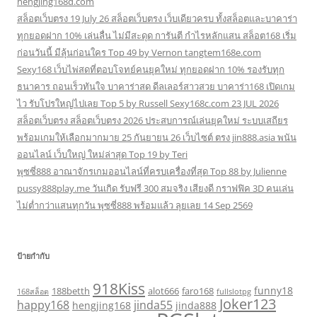
hengjing168d.com
สล็อตเว็บตรง 19 July 26 สล็อตเว็บตรง เว็บเดียวครบ ทั้งสล็อตและบาคาร่า
ทุกยอดฝาก 10% เล่นลื่น ไม่มีสะดุด การันตี กำไรหลักแสน สล็อต168 เริ่ม
ก่อนวันนี้ มีลุ้นก่อนใคร Top 49 by Vernon tangtem168e.com
Sexy168 เว็บไพ่สดที่ตอบโจทย์คนยุคใหม่ ทุกยอดฝาก 10% รองรับทุก
ธนาคาร ถอนเร็วทันใจ บาคาร่าสด ดีลเลอร์สาวสวย บาคาร่า168 เปิดเกม
ไว รับโปรใหญ่ไปเลย Top 5 by Russell Sexy168c.com 23 JUL 2026
สล็อตเว็บตรง สล็อตเว็บตรง 2026 ประสบการณ์เล่นยุคใหม่ ระบบเสถียร
พร้อมเกมให้เลือกมากมาย 25 กันยายน 26 เว็บไซต์ ตรง jin888.asia พนัน
ออนไลน์ เว็บใหญ่ ใหม่ล่าสุด Top 19 by Teri
พุซซี่888 อาณาจักรเกมออนไลน์ที่ครบเครื่องที่สุด Top 88 by Julienne
pussy888play.me วันเกิด รับฟรี 300 สมจริง เสียงดี กราฟฟิค 3D คนเล่น
ไม่ต่ำกว่าแสนทุกวัน พุซซี่888 พร้อมแล้ว ลุยเลย 14 Sep 2569
ป้ายกำกับ
918Kiss
funny18
188betth
alot666
faro168
168สล็อต
fullslotpg
Joker123
happy168
jinda55
hengjing168
jinda888