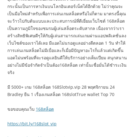
กระนั้นเป็นการหาเงินบนโลกอินเตอร์เน็ตได้อีกด้วย ไม่ว่าคุณจะ
เป็นมือใหม่สำหรับเพื่อการเล่นเกมสล็อตหรือไม่ก็ตาม มาตรงนี้คุณ
จะว้าวไปกับต้นแบบและประสบการณ์ที่ดีเยี่ยมเว็บไซต์ 168สล็อต
เป็นความภูมิใจของชมรมผู้เล่นสล็อตระดับสากล เนื่องจากว่าเรา
สร้างสิทธิพิเศษดีๆให้กับผู้เล่นสามารถเล่นเกมผ่านแอปพลิเคชั่นลง
เว็บไซต์ของเราได้เลย มีแอดไม่นรอดูแลอย่างดีตลอด 1 วัน ทำให้
การเล่นเกมสล็อตไม่มีเบื่อและก็เมื่อมีปัญหาอะไรก็แล้วแต่เกิดขึ้น
แอดไม่นพร้อมที่จะรอดูแลยินดีให้บริการอย่างเต็มเปี่ยม สนุกสนาน
อย่างไม่มีข้อจำกัดจำเป็นต้อง168สล็อต เท่านั้นเชื่อมั่นได้ชำระเงิน
จริง
มี 5000+ เกม 168สล็อต 168Slotvip.vip 28 พฤศจิกายน 24
Bradley ยืน 1 เรื่องเกมสล็อต 168slotTrue wallet Top 70
ขอขอบคุณเว็บ
168สล็อต
https://bit.ly/168slot_vip