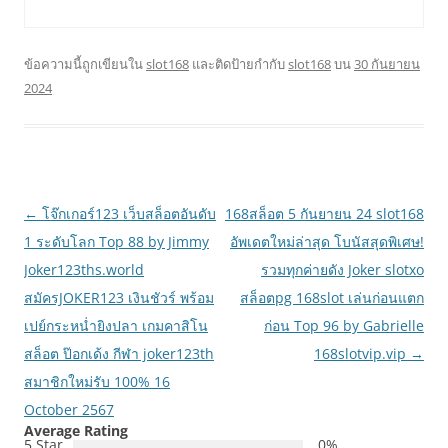
ข้อความนี้ถูกเขียนใน
slot168
และติดป้ายกำกับ
slot168
บน
30 กันยายน
2024
เมนู
←
โจ๊กเกอร์123 เว็บสล็อตอันดับ
168สล็อต 5 กันยายน 24 slot168
นำทาง
1 ระดับโลก Top 88 by Jimmy
อัพเดตใหม่ล่าสุด โบนัสสุดพิเศษ!
เรื่อง
Joker123ths.world
รวมทุกค่ายดัง Joker slotxo
สมัครJOKER123 เงินชัวร์ พร้อม
สล็อตpg 168slot เล่นก่อนแตก
เปย์กระหน่ำยิงปลา เกมคาสิโน
ก่อน Top 96 by Gabrielle
สล็อต ป๊อกเด้ง กีฬา joker123th
168slotvip.vip
→
สมาชิกใหม่รับ 100% 16
October 2567
Average Rating
5 Star
0%