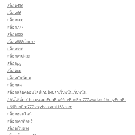
สล็อต456
สล็อต66
สล็อต666
สล็อต777
สล็อต888
สล็อต888เว็บตรง
สล็อต918
สล็อต918kiss
สล็อตpg
สล็อตxo
สล็อตมันนี่เกม
สล็อตสด
สล็อตสล็อตออนไลน์เกมยิงปลาเว็บพนันเว็บพนัน
ออนไลน์no1huay.comPunPro66.tvPunPro777.workno1huayPunPr
o66PunPro777sexybaccarat168.com
สล็อตออนไลน์
สล็อตเครดิตฟรี
สล็อตเว็บตรง