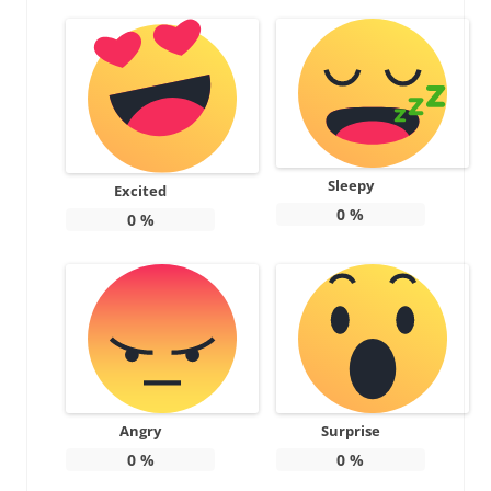
Sleepy
Excited
0
%
0
%
Angry
Surprise
0
%
0
%