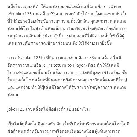
หนึ่งในเหตุผลที่ทำให้เกมสล็อตออนไลน์เป็นที่นิยมคือ การมีทาง
เข้าjoker123 เกมสล็อตซึ่งสามารถเข้าถึงได้ง่าย โดยเฉพาะกับเว็บ
ที่ไม่มีอย่างน้อยสำหรับการฝากรวมทั้งเบิกเงิน คุณสามารถเล่นเกม
สล็อตได้โดยไม่จำเป็นที่จะต้องมาวิตกกังวลเรื่องที่เกี่ยวข้องกับการ
ระบุจำนวนเงินอย่างน้อย ดังนี้การฝากถอนที่ไม่มีอย่างต่ำก็ทำให้ผู้
เล่นทุกระดับสามารถเข้ามาร่วมบันเทิงใจได้ง่ายมากยิ่งขึ้น
การเล่น joker123th ที่มีความแตกง่าย คือ การที่เกมสล็อตนั้นมี
อัตราการชนะหรือ RTP (Return to Player) ที่สูง ทำให้ผู้เล่นมี
โอกาสชนะเยอะขึ้น พร้อมทั้งการจ่ายรางวัลที่มีมูลค่าพรั่งพร้อม ซึ่ง
ในบางเว็บไซต์สล็อตที่มีคุณภาพยังมีการออกรางวัลแจ็คพอตที่ใหญ่
และแตกง่าย ทำให้ผู้เล่นมีโอกาสได้รับรางวัลใหญ่จากการเล่นเกม
สล็อต
joker123 เว็บสล็อตไม่มีอย่างต่ำ เป็นอย่างไร?
เว็บไซต์สล็อตไม่มีอย่างต่ำ คือ เว็บที่เปิดให้บริการเกมสล็อตโดยไม่มี
ข้อกำหนดสำหรับการฝากหรือถอนเงินอย่างน้อย ผู้เล่นสามารถ