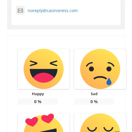
noreply@casinoness.com
Happy
Sad
0
%
0
%