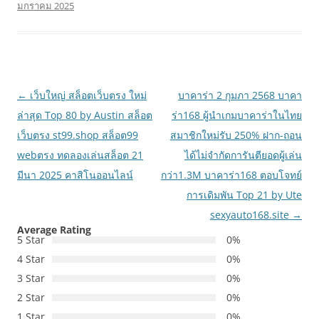
มกราคม 2025
เมนู
←
เว็บใหญ่ สล็อตเว็บตรง ใหม่
บาคาร่า 2 กุมภา 2568 บาคา
นำทาง
ล่าสุด Top 80 by Austin สล็อต
ร่า168 ผู้นำเกมบาคาร่าในไทย
เรื่อง
เว็บตรง st99.shop สล็อต99
สมาชิกใหม่รับ 250% ฝาก-ถอน
webตรง ทดลองเล่นสล็อต 21
ได้ไม่จำกัดการันตียอดผู้เล่น
มีนา 2025 คาสิโนออนไลน์
กว่า1.3M บาคาร่า168 ตอบโจทย์
การเดิมพัน Top 21 by Ute
sexyauto168.site
→
Average Rating
5 Star
0%
4 Star
0%
3 Star
0%
2 Star
0%
1 Star
0%