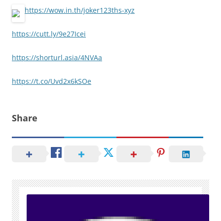
https://wow.in.th/joker123ths-xyz
https://cutt.ly/9e27Icei
https://shorturl.asia/4NVAa
https://t.co/Uvd2x6kSOe
Share