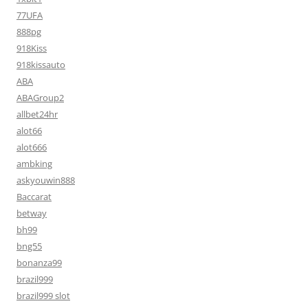
77UFA
888pg
918Kiss
918kissauto
ABA
ABAGroup2
allbet24hr
alot66
alot666
ambking
askyouwin888
Baccarat
betway
bh99
bng55
bonanza99
brazil999
brazil999 slot