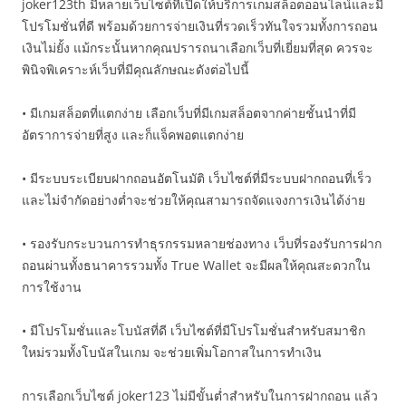
joker123th มีหลายเว็บไซต์ที่เปิดให้บริการเกมสล็อตออนไลน์และมี
โปรโมชั่นที่ดี พร้อมด้วยการจ่ายเงินที่รวดเร็วทันใจรวมทั้งการถอน
เงินไม่ยั้ง แม้กระนั้นหากคุณปรารถนาเลือกเว็บที่เยี่ยมที่สุด ควรจะ
พินิจพิเคราะห์เว็บที่มีคุณลักษณะดังต่อไปนี้
• มีเกมสล็อตที่แตกง่าย เลือกเว็บที่มีเกมสล็อตจากค่ายชั้นนำที่มี
อัตราการจ่ายที่สูง และก็แจ็คพอตแตกง่าย
• มีระบบระเบียบฝากถอนอัตโนมัติ เว็บไซต์ที่มีระบบฝากถอนที่เร็ว
และไม่จำกัดอย่างต่ำจะช่วยให้คุณสามารถจัดแจงการเงินได้ง่าย
• รองรับกระบวนการทำธุรกรรมหลายช่องทาง เว็บที่รองรับการฝาก
ถอนผ่านทั้งธนาคารรวมทั้ง True Wallet จะมีผลให้คุณสะดวกใน
การใช้งาน
• มีโปรโมชั่นและโบนัสที่ดี เว็บไซต์ที่มีโปรโมชั่นสำหรับสมาชิก
ใหม่รวมทั้งโบนัสในเกม จะช่วยเพิ่มโอกาสในการทำเงิน
การเลือกเว็บไซต์ joker123 ไม่มีขั้นต่ำสำหรับในการฝากถอน แล้ว