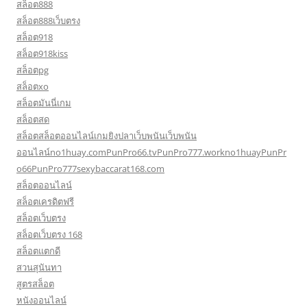
สล็อต888
สล็อต888เว็บตรง
สล็อต918
สล็อต918kiss
สล็อตpg
สล็อตxo
สล็อตมันนี่เกม
สล็อตสด
สล็อตสล็อตออนไลน์เกมยิงปลาเว็บพนันเว็บพนัน
ออนไลน์no1huay.comPunPro66.tvPunPro777.workno1huayPunPr
o66PunPro777sexybaccarat168.com
สล็อตออนไลน์
สล็อตเครดิตฟรี
สล็อตเว็บตรง
สล็อตเว็บตรง 168
สล็อตแตกดี
สวนสุนันทา
สูตรสล็อต
หนังออนไลน์