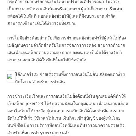
กระทำการฝากหรือถอนเงินได้ตามปริมาณที่ปรารถนา ไม่ว่าจะ
เป็นการฝากจำนวนเงินน้อยหรือมากมาย ผู้เล่นก็สามารถเริ่มเล่น
สล็อตได้ในทันที นอกนั้นยังช่วยให้ผู้เล่นที่มีงบประมาณจำกัด
สามารถเข้ามาเล่นได้ง่ายรวมทั้งสบาย
การไม่มีอย่างน้อยสำหรับเพื่อการฝากถอนยังช่วยทำให้ผู้เล่นไม่ต้อง
เผชิญกับความจำกัดสำหรับในการจัดการการคลัง สามารถทำฝาก
เงินเพื่อเล่นสล็อตตามความสะดวกของตน และก็เมื่อได้รางวัล ก็
สามารถถอนเงินได้ในทันทีโดยไม่มีข้อจำกัด
โจ๊กเกอร์123 จ่ายเร็วรวมทั้งการถอนเงินไม่อั้น สล็อตแตกง่าย
กับโอกาสสำหรับการทำเงิน
การชำระเงินเร็วและการถอนเงินไม่ยั้งคือหนึ่งในคุณสมบัติที่ทำให้
เว็บสล็อต joker123 ได้รับความนิยมในกลุ่มผู้เล่น เมื่อเล่นเกมสล็อต
ออนไลน์จนได้รางวัล ผู้เล่นสามารถเบิกเงินได้โดยทันทีผ่านระบบ
อัตโนมัติที่เร็ว ใช้เวลาไม่นาน เงินก็จะเข้าสู่บัญชีของผู้เล่นโดย
ทันที ซึ่งเป็นการบริการที่ตอบโจทย์ผู้เล่นที่ปรารถนาความรวดเร็ว
สำหรับเพื่อการทำธุรกรรมการคลัง