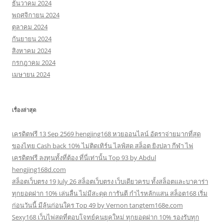
ธันวาคม 2024
พฤศจิกายน 2024
ตุลาคม 2024
กันยายน 2024
สิงหาคม 2024
กรกฎาคม 2024
เมษายน 2024
เรื่องล่าสุด
เครดิตฟรี 13 Sep 2569 hengjing168 หวยออนไลน์ อัตราจ่ายมากที่สุด
ของไทย Cash back 10% ไม่ติดเทิร์น ไลฟ์สด สล็อต ยิงปลา กีฬา ไพ่
เครดิตฟรี ลงทุนทั้งที่ต้อง ที่นี่เท่านั้น Top 93 by Abdul
hengjing168d.com
สล็อตเว็บตรง 19 July 26 สล็อตเว็บตรง เว็บเดียวครบ ทั้งสล็อตและบาคาร่า
ทุกยอดฝาก 10% เล่นลื่น ไม่มีสะดุด การันตี กำไรหลักแสน สล็อต168 เริ่ม
ก่อนวันนี้ มีลุ้นก่อนใคร Top 49 by Vernon tangtem168e.com
Sexy168 เว็บไพ่สดที่ตอบโจทย์คนยุคใหม่ ทุกยอดฝาก 10% รองรับทุก