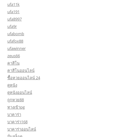
ufa11k
ufa191
ufa8997
ufa9r
ufabomb
ufafox88
ufawinner
zeus66
คาสิโน
คาสิโนออนไลน์
ซื้อหวยออนไลน์ 24
ดูหนัง
ดูหนังออนไลน์
ถูกหวย88
ทางเข้าpg
บาคาร่า
บาคาร่า168
บาคาร่าออนไลน์
ปั่นสล็อต