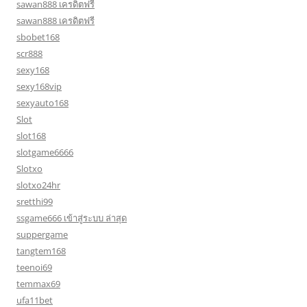
sawan888 เครดิตฟรี
sawan888 เครดิตฟรี
sbobet168
scr888
sexy168
sexy168vip
sexyauto168
Slot
slot168
slotgame6666
Slotxo
slotxo24hr
sretthi99
ssgame666 เข้าสู่ระบบ ล่าสุด
suppergame
tangtem168
teenoi69
temmax69
ufa11bet