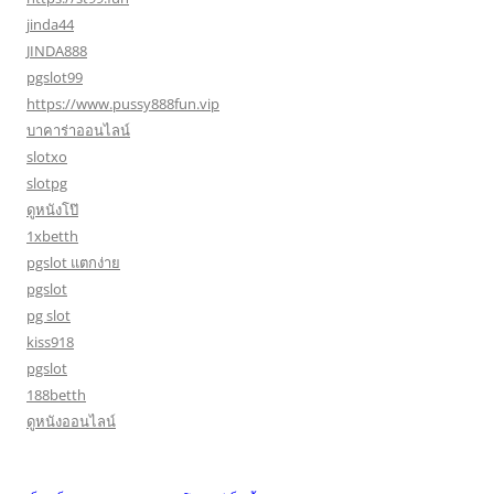
jinda44
JINDA888
pgslot99
https://www.pussy888fun.vip
บาคาร่าออนไลน์
slotxo
slotpg
ดูหนังโป๊
1xbetth
pgslot แตกง่าย
pgslot
pg slot
kiss918
pgslot
188betth
ดูหนังออนไลน์