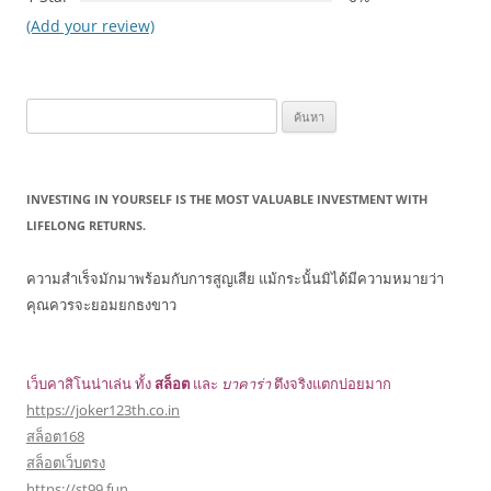
(Add your review)
ค้นหา
สำหรับ:
INVESTING IN YOURSELF IS THE MOST VALUABLE INVESTMENT WITH
LIFELONG RETURNS.
ความสำเร็จมักมาพร้อมกับการสูญเสีย แม้กระนั้นมิได้มีความหมายว่า
คุณควรจะยอมยกธงขาว
เว็บคาสิโนน่าเล่น ทั้ง
สล็อต
และ
บาคาร่า
ตึงจริงแตกบ่อยมาก
https://joker123th.co.in
สล็อต168
สล็อตเว็บตรง
https://st99.fun