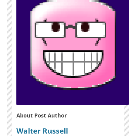
About Post Author
Walter Russell