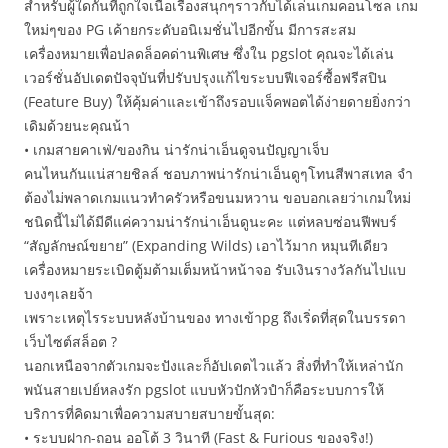
สำหรับผู้ใดกันที่ถูกใจเนื้อเรื่องสนุกๆราวกับได้เล่นเกมคอนโซล เกม
ใหม่ๆของ PG เค้ายกระดับอนิเมชั่นไปอีกขั้น มีการสะสม
เครื่องหมายเพื่อปลดล็อคด่านพิเศษ ซึ่งใน pgslot คุณจะได้เล่น
เวอร์ชั่นอัปเดตปัจจุบันที่ปรับปรุงแก้ไขระบบฟีเจอร์ซื้อฟรีสปิน
(Feature Buy) ให้คุ้มค่าและเข้าถึงรอบแจ็คพอตได้ง่ายดายยิ่งกว่า
เดิมด้วยนะคุณน้า
• เกมสายคาเฟ่/ของกิน น่ารักน่าเอ็นดูจนปัญญาเจ็บ
คนไหนกันแน่สายชิลล์ ชอบภาพน่ารักน่าเอ็นดูๆโทนสีพาสเทล จำ
ต้องไม่พลาดเกมแนวทำครัวหรือขนมหวาน ขอบอกเลยว่าเกมใหม่
ชนิดนี้ไม่ได้มีดีแค่ความน่ารักน่าเอ็นดูนะคะ แต่หลบซ่อนฟีพบร์
“สัญลักษณ์ขยาย” (Expanding Wilds) เอาไว้มาก หมุนทีเดียว
เครื่องหมายระเบิดตู้มต้ามเต็มหน้าหน้าจอ รับเงินรางวัลกันไปแบ
บงงๆเลยจ้า
เพราะเหตุไรระบบหลังบ้านของ ทางเข้าpg ถึงเริ่ดที่สุดในบรรดา
เว็บไซต์สล็อต ?
นอกเหนือจากตัวเกมจะปังและก็อัปเดตไวแล้ว สิ่งที่ทำให้เหล่านัก
พนันสายเปย์หลงรัก pgslot แบบหัวปักหัวปำก็คือระบบการให้
บริการที่คิดมาเพื่อความสบายสบายขั้นสุด:
• ระบบฝาก-ถอน ออโต้ 3 วินาที (Fast & Furious ของจริง!)