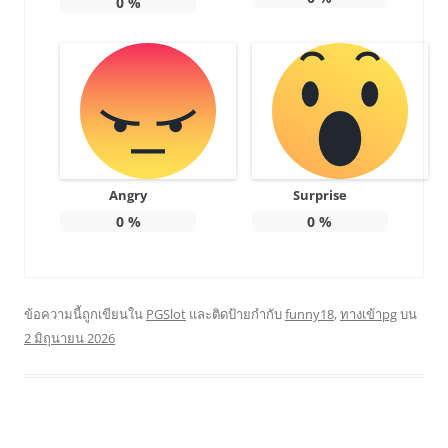
0
%
Angry
Surprise
0
%
0
%
ข้อความนี้ถูกเขียนใน
PGSlot
และติดป้ายกำกับ
funny18
,
ทางเข้าpg
บน
2 มิถุนายน 2026