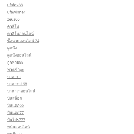
ufafox88
ufawinner
zeus66
คาสิโน
คาสิโนออนไลน์
ซื้อหวยออนไลน์ 24
ดูหนัง
ดูหนังออนไลน์
ถูกหวย88
ทางเข้าpg
บาคาร่า
บาคาร่า168
บาคาร่าออนไลน์
ปั่นสล็อต
ปั่นแตก66
ปั่นแตก77
ปั่นโปร777
พนันออนไลน์