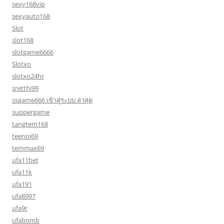
sexy168vip
sexyauto168
Slot
slot168
slotgame6666
Slotxo
slotxo24hr
sretthi99
ssgame666 เข้าสู่ระบบ ล่าสุด
suppergame
tangtem168
teenoi69
temmax69
ufa11bet
ufa11k
ufa191
ufa8997
ufa9r
ufabomb