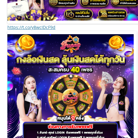
https://t.co/y8wcIDcF9d