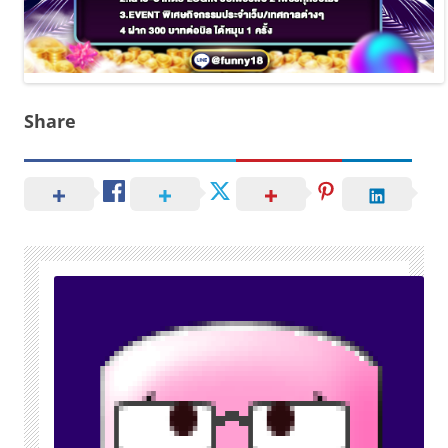
Share