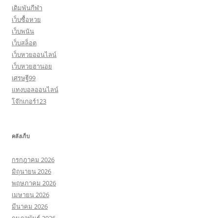
เดิมพันกีฬา
เว็บซื้อหวย
เว็บพนัน
เว็บสล็อต
เว็บหวยออนไลน์
เว็บหวยฮานอย
เศรษฐี99
แทงบอลออนไลน์
โจ๊กเกอร์123
คลังเก็บ
กรกฎาคม 2026
มิถุนายน 2026
พฤษภาคม 2026
เมษายน 2026
มีนาคม 2026