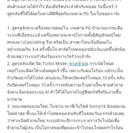
มันตัวแม่สายได้กำไร ต้องมีทริคประจำตัวกันหน่อย วันนี้แชร์ 3
สูตรลับที่ใช้ได้ผลในทางที่ดีที่สุดกับเกมค่าย PG ในเว็บของเราจ้ะ
1. สูตรดูจังหวะเครื่องหมายคอมโบ: เกมค่าย PG จำนวนมากจะคือ
ระบบที่เมื่อชนะแล้วเครื่องหมายจะหายไปรวมทั้งมีสัญลักษณ์ใหม่
ตกลงมา (Cascading รีล) ทริคเป็น หากตาไหนเริ่มมีคอมโบ
สม่ำเสมอเกิน 3-4 ครั้งขึ้นไป ตาถัดไปทดลองเขยิบเงินเบทขึ้นสักนิด
ด้วยเหตุว่าระบบกำลังเริ่มแจกรางวัลรัวๆแล้วจ้ะ
2. สูตรสลับเปิด-ปิด Turbo Mode:
ทางเข้าpg
การเปิดโหมด
เทอร์โบจะมีผลให้วงล้อหยุดเร็วขึ้น เหมาะกับคนใจร้อน แม้กระนั้น
ถ้าเกิดอยากได้โบนัส เสนอแนะให้กดเปิดเทอร์โบหมุน 10 ครั้ง สลับ
กับปิดเทอร์โบหมุน 10 ครั้ง การสลับความเร็วอย่างงี้จะช่วยทำลาย
จังหวะล็อกของระบบ AI ทำให้ได้โอกาสไปสู่ฟีพบร์ฟรีสปินง่ายขึ้น
มากมาย
3. ขณะทดลองเกมใหม่: ในช่วงเวลาที่เว็บไซต์ funny18 อัปเดตเกม
ใหม่ล่าสุด ชี้แนะให้เข้าไปทดลองเล่นทันทีในตอนวันแรกๆด้วยเหตุ
ว่าช่วงเปิดตัวเกมใหม่ ระบบมักจะมีการกระจายรางวัลโบนัสเพื่อ
ยั่วยวนใจผู้เล่น เป็นโอกาสทองที่คุณจะเข้าไปกอบโกยผลกำไรก้อน