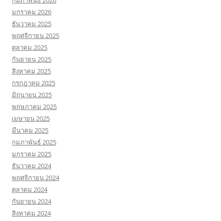
กุมภาพันธ์ 2026
มกราคม 2026
ธันวาคม 2025
พฤศจิกายน 2025
ตุลาคม 2025
กันยายน 2025
สิงหาคม 2025
กรกฎาคม 2025
มิถุนายน 2025
พฤษภาคม 2025
เมษายน 2025
มีนาคม 2025
กุมภาพันธ์ 2025
มกราคม 2025
ธันวาคม 2024
พฤศจิกายน 2024
ตุลาคม 2024
กันยายน 2024
สิงหาคม 2024