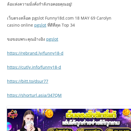
ล้อแห่งความมั่งคั่งกำลังรอคอยคุณอยู่!
เว็บตรงสล็อต pgslot Funny18d.com 18 MAY 69 Carolyn
casino online
pgslot
ที่ดีที่สุด Top 34
ขอขอบพระคุณอ้างอิง
pgslot
https://rebrand.ly/funny18-d
https://cutly.info/funny18-d
https://bitt.to/dsur77
https://shorturl.asia/347QM