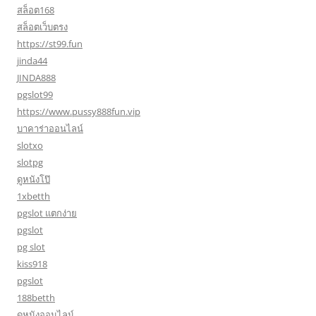
สล็อต168
สล็อตเว็บตรง
https://st99.fun
jinda44
JINDA888
pgslot99
https://www.pussy888fun.vip
บาคาร่าออนไลน์
slotxo
slotpg
ดูหนังโป๊
1xbetth
pgslot แตกง่าย
pgslot
pg slot
kiss918
pgslot
188betth
ดูหนังออนไลน์