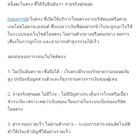
สล็อตเว็บตรง ที่ได้รับยืนยันว่า จ่ายจริงทุกยอด
happy168
เว็บตรง ที่เปิดให้บริการโดยตรงจากบริษัทแม่หรือค่าย
เกมโดยไม่ผ่านเอเย่นต์ ซึ่งแปลว่าเงินที่คุณฝากเข้าไปจะถูกเอาไปใช้
ในระบบของเว็บไซต์โดยตรง ไม่ผ่านตัวกลางหรือคนกลาง ลดการ
เสี่ยงในการถูกโกง และสามารถทำธุรกรรมได้เร็ว
จุดเด่นของการเล่นเว็บไซต์ตรง
1. ไม่เป็นอันตราย เชื่อถือได้ – เว็บตรงมีระบบรักษาความปลอดภัย
สูง ปกป้องข้อมูลส่วนตัวและก็ธุรกรรมทางการเงินของผู้เล่น
2. จ่ายจริงทุกยอด ไม่มีโกง – ไม่มีปัญหาประเด็นการโกงหรือเบี้ยว
ชำระเงิน เพราะเหตุว่าเงินหมุนเวียนภายในระบบเป็นของบริษัท
โดยตรง
3. ฝาก-ถอนรวดเร็ว ไม่ผ่านตัวกลาง – ระบบการฝาก-ถอนอัตโนมัติ
ทำให้เงินเข้าบัญชีได้อย่างรวดเร็ว