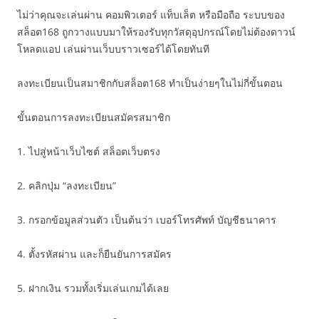
ไม่ว่าคุณจะเล่นผ่าน คอมพิวเตอร์ แท็บเล็ต หรือมือถือ ระบบของ
สล็อต168 ถูกวางแบบมาให้รองรับทุกวัสดุอุปกรณ์โดยไม่ต้องดาวน์
โหลดแอป เล่นผ่านเว็บบราวเซอร์ได้โดยทันที
ลงทะเบียนเป็นสมาชิกกับสล็อต168 ทำเป็นง่ายๆในไม่กี่ขั้นตอน
ขั้นตอนการลงทะเบียนสมัครสมาชิก
1. ไปสู่หน้าเว็บไซต์ สล็อตเว็บตรง
2. คลิกปุ่ม “ลงทะเบียน”
3. กรอกข้อมูลส่วนตัว เป็นต้นว่า เบอร์โทรศัพท์ บัญชีธนาคาร
4. ตั้งรหัสผ่าน และก็ยืนยันการสมัคร
5. ฝากเงิน รวมทั้งเริ่มเล่นเกมได้เลย