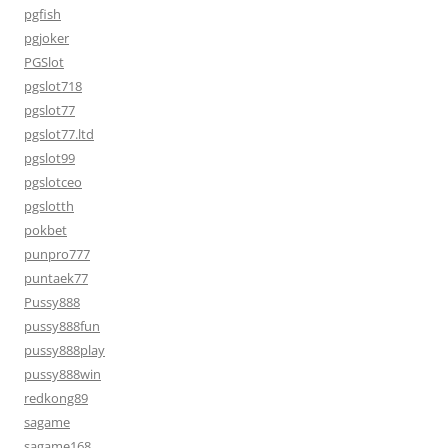
pgfish
pgjoker
PGSlot
pgslot718
pgslot77
pgslot77.ltd
pgslot99
pgslotceo
pgslotth
pokbet
punpro777
puntaek77
Pussy888
pussy888fun
pussy888play
pussy888win
redkong89
sagame
sagame168