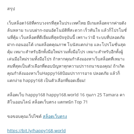
สรุป
เว็บสล็อต168ที่ครบวงจรที่สุดในประเทศไทย มีเกมสล็อตจากค่ายดัง
ล้นหลาม ระบบฝาก-ถอนอัตโนมัติที่สะดวก เร็วทันใจ แล้วก็โปรโมชั่
นที่คุ้ม เว็บสล็อตที่ดีเยี่ยมที่สุดปัจจุบันนี้ เพราะว่ามี ระบบที่ปลอดภัย
ฝาก-ถอนออโต้ เกมสล็อตคุณภาพ โบนัสแตกง่าย และโปรโมชั่นสุด
คุ้ม เหมาะสำหรับอีกทั้งมือใหม่รวมทั้งมือโปร เหมาะสำหรับอีกทั้งผู้
เล่นมือใหม่รวมทั้งมือโปร ถ้าหากคุณกำลังมองหาเว็บสล็อตที่เหมาะ
สมที่สุดเป็นตัวเลือกที่ตอบปัญหาทุกความปรารถนาของคุณ! ถ้าเกิด
คุณกำลังมองหาเว็บHappy168ป้อมปราการอาจ ปลอดภัย แล้วก็
แตกง่าย happy168 เป็นตัวเลือกที่ยอดเยี่ยม!
สล็อตเว็บ happy168 happy168.world 16 กุมภา 25 Tamara คา
สิโนออนไลน์ สล็อตเว็บตรง แตกหนัก Top 71
ขอขอบคุณเว็ปไซต์
สล็อตเว็บตรง
https://bit.ly/happy168-world