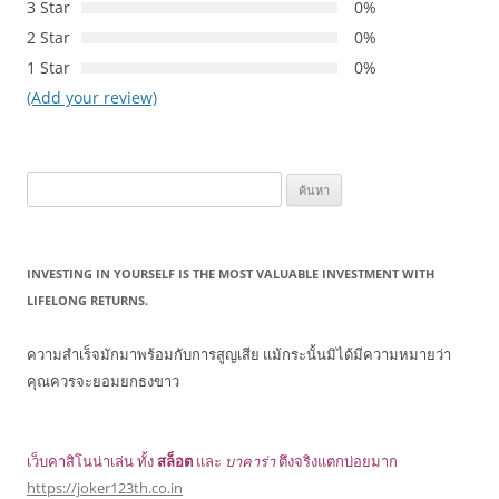
3 Star
0%
2 Star
0%
1 Star
0%
(Add your review)
ค้นหา
สำหรับ:
INVESTING IN YOURSELF IS THE MOST VALUABLE INVESTMENT WITH
LIFELONG RETURNS.
ความสำเร็จมักมาพร้อมกับการสูญเสีย แม้กระนั้นมิได้มีความหมายว่า
คุณควรจะยอมยกธงขาว
เว็บคาสิโนน่าเล่น ทั้ง
สล็อต
และ
บาคาร่า
ตึงจริงแตกบ่อยมาก
https://joker123th.co.in