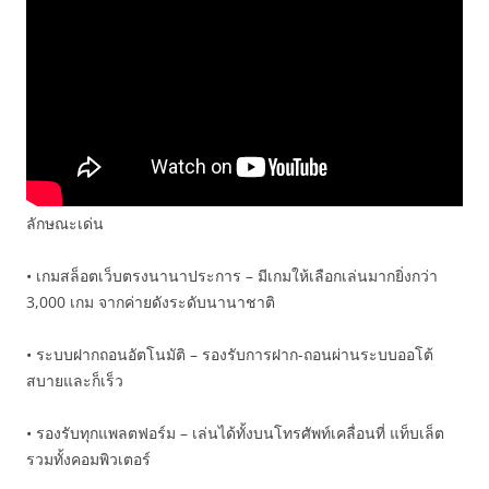
ลักษณะเด่น
• เกมสล็อตเว็บตรงนานาประการ – มีเกมให้เลือกเล่นมากยิ่งกว่า
3,000 เกม จากค่ายดังระดับนานาชาติ
• ระบบฝากถอนอัตโนมัติ – รองรับการฝาก-ถอนผ่านระบบออโต้
สบายและก็เร็ว
• รองรับทุกแพลตฟอร์ม – เล่นได้ทั้งบนโทรศัพท์เคลื่อนที่ แท็บเล็ต
รวมทั้งคอมพิวเตอร์