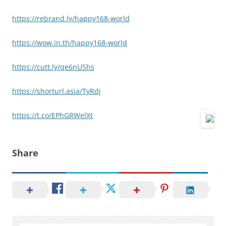
https://rebrand.ly/happy168-world
https://wow.in.th/happy168-world
https://cutt.ly/qe6nU5hs
https://shorturl.asia/TyRdj
https://t.co/EPhGRWelXt
Share