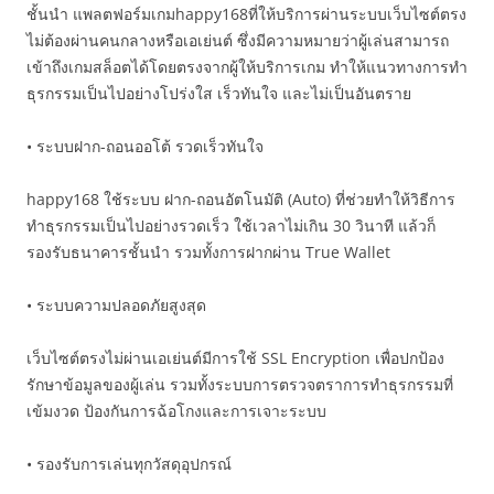
ชั้นนำ แพลตฟอร์มเกมhappy168ที่ให้บริการผ่านระบบเว็บไซต์ตรง
ไม่ต้องผ่านคนกลางหรือเอเย่นต์ ซึ่งมีความหมายว่าผู้เล่นสามารถ
เข้าถึงเกมสล็อตได้โดยตรงจากผู้ให้บริการเกม ทำให้แนวทางการทำ
ธุรกรรมเป็นไปอย่างโปร่งใส เร็วทันใจ และไม่เป็นอันตราย
• ระบบฝาก-ถอนออโต้ รวดเร็วทันใจ
happy168 ใช้ระบบ ฝาก-ถอนอัตโนมัติ (Auto) ที่ช่วยทำให้วิธีการ
ทำธุรกรรมเป็นไปอย่างรวดเร็ว ใช้เวลาไม่เกิน 30 วินาที แล้วก็
รองรับธนาคารชั้นนำ รวมทั้งการฝากผ่าน True Wallet
• ระบบความปลอดภัยสูงสุด
เว็บไซต์ตรงไม่ผ่านเอเย่นต์มีการใช้ SSL Encryption เพื่อปกป้อง
รักษาข้อมูลของผู้เล่น รวมทั้งระบบการตรวจตราการทำธุรกรรมที่
เข้มงวด ป้องกันการฉ้อโกงและการเจาะระบบ
• รองรับการเล่นทุกวัสดุอุปกรณ์