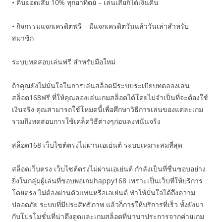
• คืนยอดเสีย 10% ทุกอาทิตย์ – เล่นเสียก็ได้เงินคืน
• กิจกรรมแจกเครดิตฟรี – มีแจกเครดิตวันแล้ววันเล่าสำหรับ
สมาชิก
ระบบทดสอบเล่นฟรี สำหรับมือใหม่
ถ้าคุณยังไม่มั่นใจในการเล่นสล็อตมีระบบระเบียบทดลองเล่น
สล็อต168ฟรี ที่ให้คุณลองเล่นเกมสล็อตได้โดยไม่จำเป็นที่จะต้องใช้
เงินจริง คุณสามารถใช้โหมดนี้เพื่อศึกษาวิธีการเล่นของแต่ละเกม
รวมถึงทดสอบการใช้เคล็ดวิธีต่างๆก่อนลงพนันจริง
สล็อต168 เว็บไซต์ตรงไม่ผ่านเอเย่นต์ ระบบเหมาะสมที่สุด
สล็อตเว็บตรง เว็บไซต์ตรงไม่ผ่านเอเย่นต์ กำลังเป็นที่ชื่นชอบอย่าง
ยิ่งในกลุ่มผู้เล่นที่ชอบพอเกมhappy168 เพราะเป็นเว็บที่ให้บริการ
โดยตรง ไม่ต้องผ่านตัวแทนหรือเอเย่นต์ ทำให้มั่นใจได้ถึงความ
ปลอดภัย ระบบที่มีประสิทธิภาพ แล้วก็การให้บริการที่เร็ว ทั้งยังมา
กับโปรโมชั่นที่น่าดึงดูดและเกมสล็อตที่นานาประการจากค่ายเกม