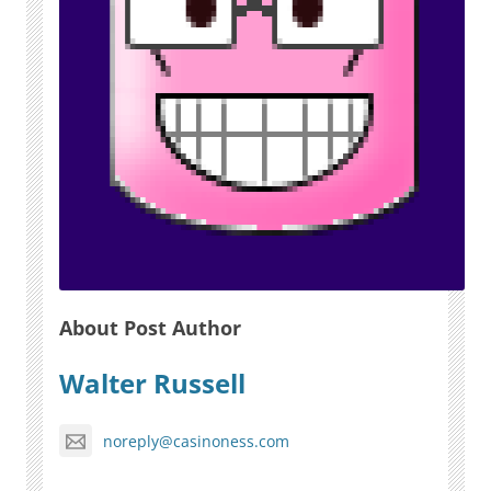
About Post Author
Walter Russell
noreply@casinoness.com