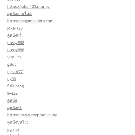
https://joker123.money
ดูหนังออนไลน์
https://sagame168th.com
joker123
ดูหนังฟรี
pussy888
pussy888
บาคาร่า
gslot
pgslot77
pg99
fullslotpg
live22
ดูหนัง
ดูหนังฟรี
https://www.keepmovie.me
ดูหนังชนโรง
pg slot