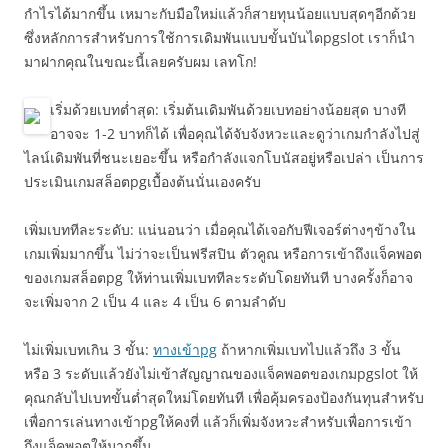
กำไรได้มากขึ้น เหมาะกับมือใหม่แล้วก็สายทุนน้อยแบบสุดๆอีกด้วย
ซึ่งหลักการสำหรับการใช้การเดิมพันแบบขั้นบันไดpgslot เราก็นำ
มาฝากคุณในขณะนี้เลยครับผม เลทโก!
เริ่มด้วยเบทต่ำสุด: เริ่มต้นเดิมพันด้วยเบทอย่างน้อยสุด บางที
อาจจะ 1-2 บาทก็ได้ เพื่อคุณได้จับจังหวะและดูว่าเกมกำลังไปสู่
ไลน์เดิมพันที่ชนะเยอะขึ้น หรือกำลังแจกโบนัสอยู่หรือเปล่า เป็นการ
ประเมินเกมสล็อตpgเบื้องต้นนั่นเองครับ
เพิ่มเบททีละระดับ: แน่นอนว่า เมื่อคุณได้เจอกับฟีเจอร์ต่างๆข้างใน
เกมเพิ่มมากขึ้น ไม่ว่าจะเป็นฟรีสปิน ตัวคูณ หรือการเข้าถึงแจ็คพอต
ของเกมสล็อตpg ให้ท่านเพิ่มเบททีละระดับโดยทันที บางครั้งก็อาจ
จะเพิ่มจาก 2 เป็น 4 และ 4 เป็น 6 ตามลำดับ
ไม่เพิ่มเบทเกิน 3 ขั้น:
ทางเข้าpg
ถ้าหากเพิ่มเบทไปแล้วถึง 3 ขั้น
หรือ 3 ระดับแล้วยังไม่เข้าสัญญาณของแจ็คพอตของเกมpgslot ให้
คุณกลับไปเบทขั้นต่ำสุดใหม่โดยทันที เพื่อคุ้มครองป้องกันทุนสำหรับ
เพื่อการเล่นทางเข้าpgให้คงที่ แล้วก็เพิ่มจังหวะสำหรับเพื่อการเข้า
ถึงแจ็คพอตให้มากขึ้น