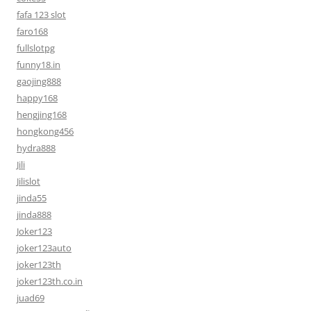
fafa 123 slot
faro168
fullslotpg
funny18.in
gaojing888
happy168
hengjing168
hongkong456
hydra888
Jili
Jilislot
jinda55
jinda888
Joker123
joker123auto
joker123th
joker123th.co.in
juad69