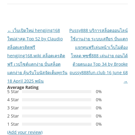
เมนู
←
เว็บเปิดใหม่ hengjing168
Pussy888 บริการสล็อตออนไลน์
นำทาง
ใหม่ล่าสุด Top 52 by Claudio
ใช้งานง่าย ระบบเสถียร ปั่นแตก
เรื่อง
สล็อตเครดิตฟรี
แจกทุนฟรีเล่นหน้าเว็บไม่ต้อง
hengjing168.wiki สล็อตเครดิต
โหลด พุซซี่888 เล่นง่าย ถอนได้
ฟรี เวปไซต์แตกง่าย ปั่นสล็อต
ด้วยตนเอง Top 34 by Brooke
แตกง่าย ลุ้นรับโบนัสจัดเต็มทุกวัน
pussy888fun.club 16 June 68
18 April 2025 พนัน
→
Average Rating
5 Star
0%
4 Star
0%
3 Star
0%
2 Star
0%
1 Star
0%
(Add your review)