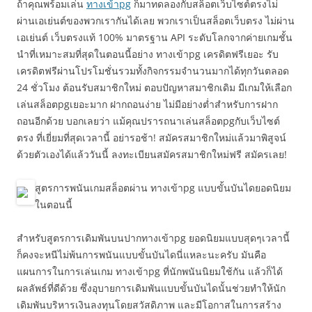
ถ้าคุณพร้อมเล่น
ทางเข้าpg
ก็มาทดลองกับสล็อตเว็บไซต์ตรงไม่
ผ่านเอเย่นต์ของพวกเรากันได้เลย พวกเราเป็นสล็อตเว็บตรง ไม่ผ่าน
เอเย่นต์ เว็บตรงแท้ 100% มาตรฐาน API ระดับโลกจากค่ายเกมชั้น
นำที่เหมาะสมที่สุดในตอนนี้อย่าง ทางเข้าpg เครดิตฟรีเยอะ รับ
เครดิตฟรีผ่านโปรโมชั่นรวมทั้งกิจกรรมจำนวนมากได้ทุกวันตลอด
24 ชั่วโมง ต้อนรับสมาชิกใหม่ ตอบปัญหาสมาชิกเดิม มีเกมให้เลือก
เล่นสล็อตpgเยอะมาก ฝากถอนง่าย ไม่มีอย่างต่ำสำหรับการฝาก
ถอนอีกด้วย บอกเลยว่า แม้คุณปรารถนาเล่นสล็อตpgกับเว็บไซต์
ตรง ที่เยี่ยมที่สุดเวลานี้ อย่ารอช้า! สมัครสมาชิกใหม่แล้วมาพิสูจน์
ด้วยตัวเองได้แล้ววันนี้ ลงทะเบียนสมัครสมาชิกใหม่ฟรี สมัครเลย!
สูตรการพนันเกมสล็อตผ่าน ทางเข้าpg แบบขั้นบันไดยอดนิยม
ในตอนนี้
สำหรับสูตรการเดิมพันบนปากทางเข้าpg ยอดนิยมแบบสุดๆเวลานี้
ก็คงจะหนีไม่พ้นการพนันแบบขั้นบันไดนี่แหละนะครับ มันคือ
แผนการในการเล่นเกม ทางเข้าpg ที่นักพนันนิยมใช้กัน แล้วก็ได้
ผลลัพธ์ที่ดีด้วย ซึ่งอุบายการเดิมพันแบบขั้นบันไดนั้นช่วยทำให้นัก
เดิมพันบริหารเงินลงทุนโดยสวัสดิภาพ และมีโอกาสในการสร้าง