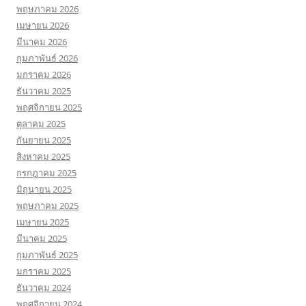
พฤษภาคม 2026
เมษายน 2026
มีนาคม 2026
กุมภาพันธ์ 2026
มกราคม 2026
ธันวาคม 2025
พฤศจิกายน 2025
ตุลาคม 2025
กันยายน 2025
สิงหาคม 2025
กรกฎาคม 2025
มิถุนายน 2025
พฤษภาคม 2025
เมษายน 2025
มีนาคม 2025
กุมภาพันธ์ 2025
มกราคม 2025
ธันวาคม 2024
พฤศจิกายน 2024