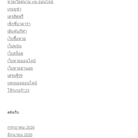
หวยเวียดนาม vip ออนไลน์
เกมยูฟ่า
เครดิตฟรี
เซ็กซี่บาคาร่า
เดิมพันกีฬา
เว็บซื้อหวย
เว็บพนัน
เว็บสล็อต
เว็บหวยออนไลน์
เว็บหวยฮานอย
เศรษฐี99
แทงบอลออนไลน์
โจ๊กเกอร์123
คลังเก็บ
กรกฎาคม 2026
มิถุนายน 2026