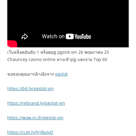
เว็บสล็อตอันดับ 1 สล็อตpg pgslot.vin 26 พฤษภาคม 25
Chauncey casino online ทางเข้าpg แตกง่าย Top 60
ขอขอบคุณมากอ้างอิงจาก
pgslot
https://bit.ly/pgslot-vin
https://rebrand.ly/pgslot-vin
https://wow.in.th/pgslot-vin
https://cutt.ly/FrjBuIvD