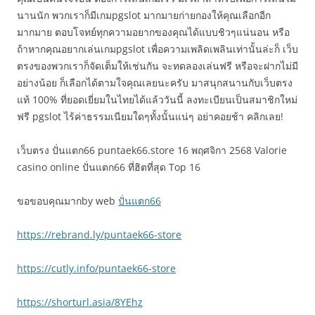
นานนัก พวกเราก็มีเกมpgslot มากมายก่ายกองให้คุณเลือกอีก
มากมาย ตอบโจทย์ทุกความอยากของคุณได้แบบชิวๆแน่นอน หรือ
ถ้าหากคุณอยากเล่นเกมpgslot เพื่อความเพลิดเพลินเท่านั้นล่ะก็ เว็บ
ตรงของพวกเราก็จัดเต็มให้เช่นกัน จะทดลองเล่นฟรี หรือจะฝากไม่มี
อย่างน้อย ก็เลือกได้ตามใจคุณเลยนะครับ มาสนุกสนานกับเว็บตรง
แท้ 100% ที่ยอดเยี่ยมในไทยได้แล้ววันนี้ ลงทะเบียนเป็นสมาชิกใหม่
ฟรี pgslot ไร้ค่าธรรมเนียมใดๆทั้งนั้นแน่ๆ อย่าคอยช้า คลิกเลย!
เว็บตรง ปั่นแตก66 puntaek66.store 16 พฤศจิกา 2568 Valorie
casino online ปั่นแตก66 ที่ฮิตที่สุด Top 16
ขอขอบคุณมากby web
ปั่นแตก66
https://rebrand.ly/puntaek66-store
https://cutly.info/puntaek66-store
https://shorturl.asia/8YEhz