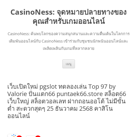
CasinoNess: จุดหมายปลายทางของ
คุณสำหรับเกมออนไลน์
CasinoNess: ค้นพบโลกของความสนุกสนานและความตื่นเต้นในโลกการ
เดิมพันออนไลน์กับ CasinoNess เข้าร่วมกับชุมชนนักพนันออนไลน์และ
เพลิดเพลินกับเกมที่หลากหลาย
ข้าม
เมนู
ไป
ยัง
เนื้อหา
เว็บเปิดใหม่ pgslot ทดลองเล่น Top 97 by
Valorie ปั่นแตก66 puntaek66.store สล็อต66
เว็บใหญ่ สล็อตวอลเลท ฝากถอนออโต้ ไม่มีขั้น
ต่ำ สะดวกสุดๆ 25 ธันวาคม 2568 คาสิโน
ออนไลน์