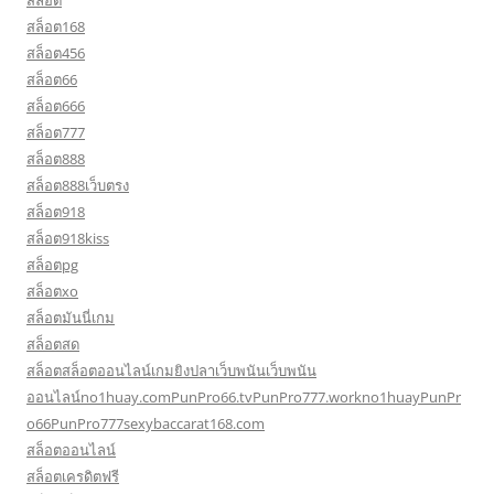
สล็อต
สล็อต168
สล็อต456
สล็อต66
สล็อต666
สล็อต777
สล็อต888
สล็อต888เว็บตรง
สล็อต918
สล็อต918kiss
สล็อตpg
สล็อตxo
สล็อตมันนี่เกม
สล็อตสด
สล็อตสล็อตออนไลน์เกมยิงปลาเว็บพนันเว็บพนัน
ออนไลน์no1huay.comPunPro66.tvPunPro777.workno1huayPunPr
o66PunPro777sexybaccarat168.com
สล็อตออนไลน์
สล็อตเครดิตฟรี