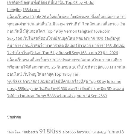
เครดิตฟรี ลงทุนทั้งที่ต้อง ที่นี่เท่านั้น Top 93 by Abdul
hengjing168d.com
สล็อตเว็บตรง 19 July 26 สล็อตเว็บตรง เว็บเดียวครบ ทั้งสล็อตและบาคาร่า
ทุกยอดฝาก 10% เล่นลื่น ไม่มีสะดุด การันตี กำไรหลักแสน สล็อต168 เริ่ม
ก่อนวันนี้ มีลุ้นก่อนใคร Top 49 by Vernon tangtem168e.com
Sexy168 เว็บไพ่สดที่ตอบโจทย์คนยุคใหม่ ทุกยอดฝาก 10% รองรับทุก
ธนาคาร ถอนเร็วทันใจ บาคาร่าสด ดีลเลอร์สาวสวย บาคาร่า168 เปิดเกม
ไว รับโปรใหญ่ไปเลย Top 5 by Russell Sexy168c.com 23 JUL 2026
สล็อตเว็บตรง สล็อตเว็บตรง 2026 ประสบการณ์เล่นยุคใหม่ ระบบเสถียร
พร้อมเกมให้เลือกมากมาย 25 กันยายน 26 เว็บไซต์ ตรง jin888.asia พนัน
ออนไลน์ เว็บใหญ่ ใหม่ล่าสุด Top 19 by Teri
พุซซี่888 อาณาจักรเกมออนไลน์ที่ครบเครื่องที่สุด Top 88 by Julienne
pussy888play.me วันเกิด รับฟรี 300 สมจริง เสียงดี กราฟฟิค 3D คนเล่น
ไม่ต่ำกว่าแสนทุกวัน พุซซี่888 พร้อมแล้ว ลุยเลย 14 Sep 2569
ป้ายกำกับ
918Kiss
funny18
188betth
alot666
faro168
168สล็อต
fullslotpg