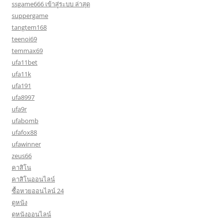
ssgame666 เข้าสู่ระบบ ล่าสุด
suppergame
tangtem168
teenoi69
temmax69
ufa11bet
ufa11k
ufa191
ufa8997
ufa9r
ufabomb
ufafox88
ufawinner
zeus66
คาสิโน
คาสิโนออนไลน์
ซื้อหวยออนไลน์ 24
ดูหนัง
ดูหนังออนไลน์