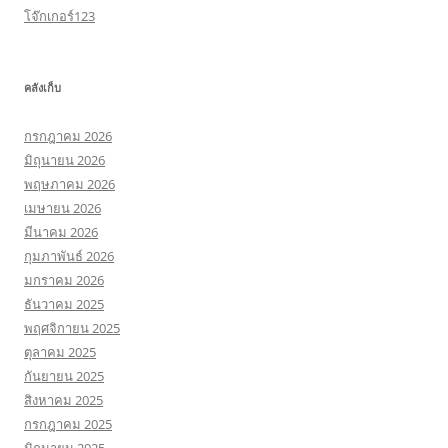
โจ๊กเกอร์123
คลังเก็บ
กรกฎาคม 2026
มิถุนายน 2026
พฤษภาคม 2026
เมษายน 2026
มีนาคม 2026
กุมภาพันธ์ 2026
มกราคม 2026
ธันวาคม 2025
พฤศจิกายน 2025
ตุลาคม 2025
กันยายน 2025
สิงหาคม 2025
กรกฎาคม 2025