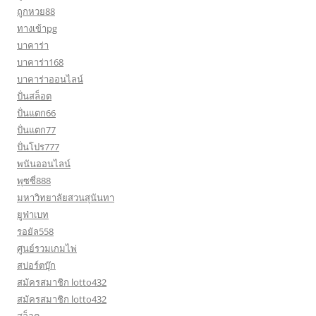
ถูกหวย88
ทางเข้าpg
บาคาร่า
บาคาร่า168
บาคาร่าออนไลน์
ปั่นสล็อต
ปั่นแตก66
ปั่นแตก77
ปั่นโปร777
พนันออนไลน์
พุซซี่888
มหาวิทยาลัยสวนสุนันทา
ยูฟ่าเบท
รอยัล558
ศูนย์รวมเกมไพ่
สปอร์ตบุ๊ก
สมัครสมาชิก lotto432
สมัครสมาชิก lotto432