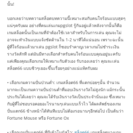
นั้น!
บอกเลยว่าบทความสล็อตบทความนี้เหมาะสมกับคนใจร้อนแบบสุดๆ
แน่ๆครับผม อย่างที่คนเล่นเกมpgslot รู้กันอยู่แล้วหลังจากนั้นก็คือ
เกมสล็อตนั้นเป็นเกมที่จำต้องใช้เวลาสำหรับในการเล่น คุณจะไม่
อาจจะทำเงินแบบแจ้งชัดด้านใน 1-2 นาทีได้แน่นอน เพราะฉะนั้น
ผู้ที่ใจร้อนแล้วมาเล่น pgslot ก็ชอบรำคาญเวลาเกมไม่ชำระเงิน
รางวัลสักที แต่มันมีทางเลือกสำหรับคนใจร้อนแบบคุณอยู่นะครับ
แค่เพียงคุณเลือกเกมให้เหมาะกับตัวเอง รับรองเลยว่า คุณจะเล่น
สล็อต66 แบบชิวๆเยอะขึ้นเรื่อยๆอย่างแน่แท้ครับผม
• เลือกเกมความปั่นป่วนต่ำ: เกมสล็อต66 ที่แตกบ่อยๆนั้น จำนวน
มากจะเป็นเกมความปั่นป่วนต่ำที่มอบเงินรางวัลไม่สูงนัก แม้กระนั้น
ประกันได้เลยว่า คุณจะได้รับเงินรางวัลเป็นประจำนั่นเอง ซึ่งเหมาะ
กับผู้ที่ไม่ชอบรอคอยอะไรนานๆเล่นแบบเร็วไว ได้ผลลัพธ์ของเกม
ปั่นแตก66 ข้างหน้าได้ทันทีแบบไม่ต้องรอนานๆอีกต่อไป เป็นต้นว่า
Fortune Mouse หรือ Fortune Ox
• เลือกเกมปั่นแตก66 ที่มีเข้าโบนัสไว:
สล็อต66
เกมสล็อตบางเกม