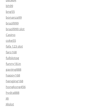
betway
bh99
bng55
bonanza99
brazil999
brazil999 slot
Casino
coke55
fafa 123 slot
faro168
fullslotpg
funny18.in
gaojing888
happy168
hengjing168
hongkong456
hydra888
Jili
Jilislot