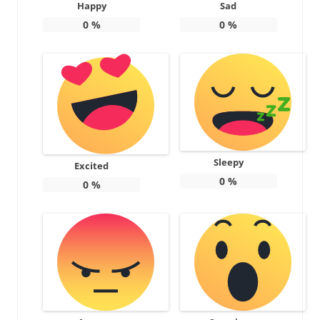
Happy
Sad
0
%
0
%
Sleepy
Excited
0
%
0
%