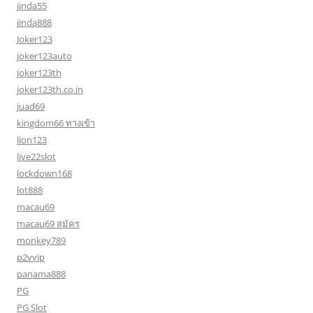
jinda55
jinda888
Joker123
joker123auto
joker123th
joker123th.co.in
juad69
kingdom66 ทางเข้า
lion123
live22slot
lockdown168
lot888
macau69
macau69 สมัคร
monkey789
p2vvip
panama888
PG
PG Slot