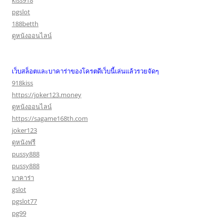
kiss918
pgslot
188betth
ดูหนังออนไลน์
เว็บสล็อตและบาคาร่าของโครตดีเว็บนี้เล่นแล้วรวยจัดๆ
918kiss
https://joker123.money
ดูหนังออนไลน์
https://sagame168th.com
joker123
ดูหนังฟรี
pussy888
pussy888
บาคาร่า
gslot
pgslot77
pg99