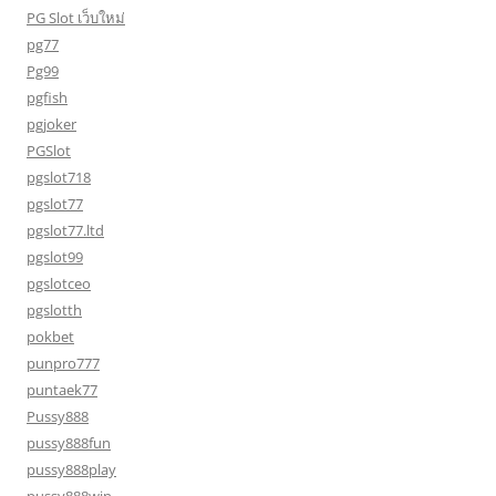
PG Slot เว็บใหม่
pg77
Pg99
pgfish
pgjoker
PGSlot
pgslot718
pgslot77
pgslot77.ltd
pgslot99
pgslotceo
pgslotth
pokbet
punpro777
puntaek77
Pussy888
pussy888fun
pussy888play