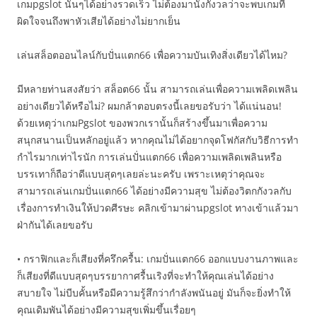
เกมpgslot นั้นๆได้อย่างรวดเร็ว ไม่ต้องมานั่งกังวลว่าจะพบเกมที่
ผิดใจจนถึงพาหัวเสียได้อย่างไม่ยากเย็น
เล่นสล็อตออนไลน์กับปั่นแตก66 เพื่อความบันเทิงสิ่งเดียวได้ไหม?
มีหลายท่านสงสัยว่า สล็อต66 นั้น สามารถเล่นเพื่อความเพลิดเพลิน
อย่างเดียวได้หรือไม่? ผมกล้าตอบตรงนี้เลยขอรับว่า ได้แน่นอน!
ด้วยเหตุว่าเกมPgslot ของพวกเรานั้นก็สร้างขึ้นมาเพื่อความ
สนุกสนานเป็นหลักอยู่แล้ว หากคุณไม่ได้อยากจุดโฟกัสกับวิธีการทำ
กำไรมากเท่าไรนัก การเล่นปั่นแตก66 เพื่อความเพลิดเพลินหรือ
บรรเทาก็ถือว่าดีแบบสุดๆเลยล่ะนะครับ เพราะเหตุว่าคุณจะ
สามารถเล่นเกมปั่นแตก66 ได้อย่างมีความสุข ไม่ต้องวิตกกังวลกับ
เรื่องการทำเงินให้ปวดศีรษะ คลิกเข้ามาผ่านpgslot ทางเข้าแล้วมา
ฝ่ากันได้เลยขอรับ
• กราฟิกและก็เสียงที่ครึกครื้น: เกมปั่นแตก66 ออกแบบงานภาพและ
ก็เสียงที่ดีแบบสุดๆบรรยากาศรื้นเริงที่จะทำให้คุณเล่นได้อย่าง
สบายใจ ไม่บีบคั้นหรือมีความรู้สึกว่ากำลังพนันอยู่ มันก็จะยิ่งทำให้
คุณเดิมพันได้อย่างมีความสุขเพิ่มขึ้นเรื่อยๆ