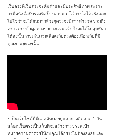
เว็บตรงที่เว็บตรงจะคุ้มค่าและมีประสิทธิภาพ เพราะ
ว่ามีหนังสือรับรองที่สร้างความน่าไว้วางใจได้จริงและ
ไม่ใช่ว่าจะได้กันมากล้วยๆควรจะมีการสำรวจ รวมถึง
ตรวจตราข้อมูลต่างๆอย่างแจ่มแจ้ง จึงจะได้ใบสุทธิมา
ได้ฉะนั้นการเล่นเกมสล็อตเว็บตรงต้องเลือกเว็บที่มี
คุณภาพสูงแค่นั้น
• เป็นเว็บไซต์ที่มีแอดมินคอยดูแลอย่างดีตลอด 1 วัน
สล็อตเว็บตรงเป็นเว็บที่จะสร้างการบรรลุเป้า
หมายความร่ำรวยให้กับคุณได้อย่างไม่ต้องสงสัยและ