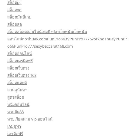
สล็อตpg
สล็อตxo
สล็อตมันนี่เกม
สล็อตสด
สล็อตสล็อตออนไลน์เกมยิงปลาเว็บพนันเว็บพนัน
ออนไลน์no1huay.comPunPro66.tvPunPro777.workno1huayPunPr
o66PunPro777sexybaccarat168.com
สล็อตออนไลน์
สล็อตเครดิตฟรี
สล็อตเว็บตรง
สล็อตเว็บตรง 168
สล็อตแตกดี
สวนสุนันทา
สูตรสล็อต
หนังออนไลน์
หวยฮิต88
หวยเวียดนาม vip ออนไลน์
เกมยูฟ่า
เครดิตฟรี