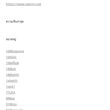
https://www.ngernn.net
ความเห็นล่าสุด
หมวดหมู่
1688sagame
168slot
168สล็อต
188bet
188betth
1xbetth
1xbit1
77UFA
888pg
918Kiss
918kissauto