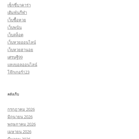
เซ็กซี่บาคาร่า
เดิมพันกีฬา
เว็บซื้อหวย
เว็บพนัน
เว็บสล็อต
เว็บหวยออนไลน์
เว็บหวยฮานอย
เศรษฐี99
แทงบอลออนไลน์
โจ๊กเกอร์123
คลังเก็บ
กรกฎาคม 2026
มิถุนายน 2026
พฤษภาคม 2026
เมษายน 2026
มีนาคม 2026