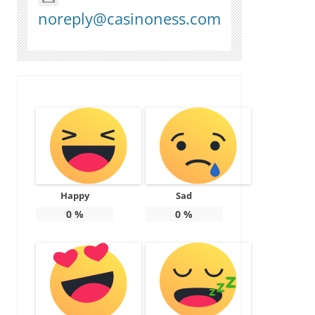
noreply@casinoness.com
Happy
Sad
0
%
0
%