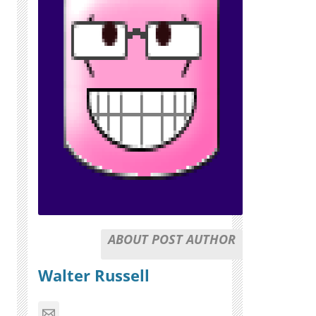
ABOUT POST AUTHOR
Walter Russell