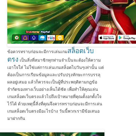
สล็อตเว็บ
ข้อควรทราบก่อนจะมีการเล่นเกม
ตรง
เป็นสิ่งที่สมาชิกทุกท่านจำเป็นจะต้องให้ความ
เอาใจใส่ ไม่ใช่แค่การเล่นเกมสล็อตไปวันๆเท่านั้น แต่
ต้องเป็นการเรียนข้อมูลและปรับปรุงทักษะการบรรลุ
ผลอยู่เสมอ แล้วก็ควรจะเป็นผู้ที่ประพฤติตามกฎข้อ
จำกัดของทางเว็บอย่างเห็นได้ชัด เพื่อทำให้คุณเล่น
เกมสล็อตเว็บตรงแล้วไปถึงเป้าหมายที่คุณตั้งอกตั้งใจ
ไว้ได้ ด้วยเหตุนี้สิ่งที่คุณจึงควรทราบก่อนจะมีการเล่น
เกมสล็อตเว็บตรงมีอะไรบ้าง วันนี้พวกเรามีข้อเสนอ
มาฝากกัน