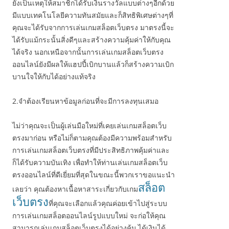
ยังเป็นเหตุให้สมาชิกได้รับเงินรางวัลแบบต่างๆอีกด้วย
มีแบบเทคโนโลยีความทันสมัยและก็สิทธิพิเศษต่างๆที่
คุณจะได้รับจากการเล่นเกมสล็อตเว็บตรง มาตรงนี้จะ
ได้รับแม้กระนั้นสิ่งดีๆและสร้างความคุ้มค่าให้กับคุณ
ได้จริง นอกเหนือจากนั้นการเล่นเกมสล็อตเว็บตรง
ออนไลน์ยังมีผลให้แฮปปี้เบิกบานแล้วก็สร้างความเบิก
บานใจให้กับได้อย่างแท้จริง
2.จำต้องเรียนหาข้อมูลก่อนที่จะมีการลงทุนเสมอ
ไม่ว่าคุณจะเป็นผู้เล่นมือใหม่ที่เคยเล่นเกมสล็อตเว็บ
ตรงมาก่อน หรือไม่ก็ตามคุณต้องมีความพร้อมสำหรับ
การเล่นเกมสล็อตเว็บตรงที่มีประสิทธิภาพคุ้มค่าและ
ก็ได้รับความบันเทิง เพื่อทำให้ท่านเล่นเกมสล็อตเว็บ
ตรงออนไลน์ที่ดีเยี่ยมที่สุดในขณะนี้พวกเราขอแนะนำ
สล็อต
เลยว่า คุณต้องหาเนื้อหาสาระเกี่ยวกับเกม
เว็บตรง
ที่คุณจะเลือกแล้วคุณค่อยเข้าไปสู่ระบบ
การเล่นเกมสล็อตออนไลน์รูปแบบใหม่ จะก่อให้คุณ
สามารถเล่นเกมสล็อตเว็บตรงได้อย่างคุ้ม ได้เงินได้