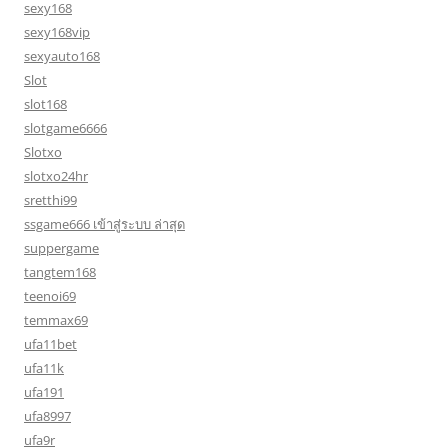
sexy168
sexy168vip
sexyauto168
Slot
slot168
slotgame6666
Slotxo
slotxo24hr
sretthi99
ssgame666 เข้าสู่ระบบ ล่าสุด
suppergame
tangtem168
teenoi69
temmax69
ufa11bet
ufa11k
ufa191
ufa8997
ufa9r