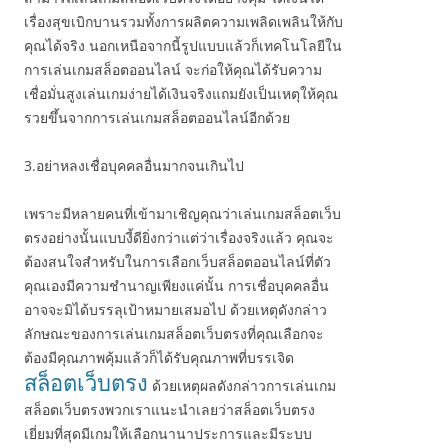
เรื่องสุขเบิกบานรวมทั้งการผลิตความเพลิดเพลินให้กับ
คุณได้จริง นอกเหนือจากนี้รูปแบบแล้วก็เทคโนโลยีใน
การเล่นเกมสล็อตออนไลน์ จะก่อให้คุณได้รับความ
เชื่อมั่นสูงเล่นเกมง่ายได้เงินจริงแถมยังเป็นเหตุให้คุณ
รวยขึ้นจากการเล่นเกมสล็อตออนไลน์อีกด้วย
3.อย่าหลงเชื่อบุคคลอื่นมากจนเกินไป
เพราะมีหลายคนที่เข้ามาเชิญคุณว่าเล่นเกมสล็อตเว็บ
ตรงอย่างนั้นแบบงี้ดียิ่งกว่าแต่ว่าเรื่องจริงแล้ว คุณจะ
ต้องสนใจสำหรับในการเลือกเว็บสล็อตออนไลน์ที่ตัว
คุณเองมีความชำนาญเพียงแค่นั้น การเชื่อบุคคลอื่น
อาจจะมิได้บรรลุเป้าหมายเสมอไป ด้วยเหตุดังกล่าว
ลักษณะของการเล่นเกมสล็อตเว็บตรงที่คุณเลือกจะ
ต้องมีคุณภาพคุ้มแล้วก็ได้รับคุณภาพที่บรรเจิด
สล็อตเว็บตรง
ด้วยเหตุผลดังกล่าวการเล่นเกม
สล็อตเว็บตรงพวกเราแนะนำเลยว่าสล็อตเว็บตรง
เยี่ยมที่สุดมีเกมให้เลือกนานาประการและมีระบบ