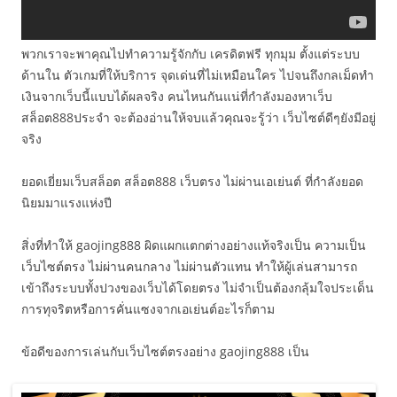
พวกเราจะพาคุณไปทำความรู้จักกับ เครดิตฟรี ทุกมุม ตั้งแต่ระบบ
ด้านใน ตัวเกมที่ให้บริการ จุดเด่นที่ไม่เหมือนใคร ไปจนถึงกลเม็ดทำ
เงินจากเว็บนี้แบบได้ผลจริง คนไหนกันแน่ที่กำลังมองหาเว็บ
สล็อต888ประจำ จะต้องอ่านให้จบแล้วคุณจะรู้ว่า เว็บไซต์ดีๆยังมีอยู่
จริง
ยอดเยี่ยมเว็บสล็อต สล็อต888 เว็บตรง ไม่ผ่านเอเย่นต์ ที่กำลังยอด
นิยมมาแรงแห่งปี
สิ่งที่ทำให้ gaojing888 ผิดแผกแตกต่างอย่างแท้จริงเป็น ความเป็น
เว็บไซต์ตรง ไม่ผ่านคนกลาง ไม่ผ่านตัวแทน ทำให้ผู้เล่นสามารถ
เข้าถึงระบบทั้งปวงของเว็บได้โดยตรง ไม่จำเป็นต้องกลุ้มใจประเด็น
การทุจริตหรือการคั่นแซงจากเอเย่นต์อะไรก็ตาม
ข้อดีของการเล่นกับเว็บไซต์ตรงอย่าง gaojing888 เป็น