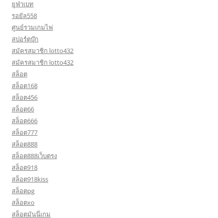
ยูฟ่าเบท
รอยัล558
ศูนย์รวมเกมไพ่
สปอร์ตบุ๊ก
สมัครสมาชิก lotto432
สมัครสมาชิก lotto432
สล็อต
สล็อต168
สล็อต456
สล็อต66
สล็อต666
สล็อต777
สล็อต888
สล็อต888เว็บตรง
สล็อต918
สล็อต918kiss
สล็อตpg
สล็อตxo
สล็อตมันนี่เกม