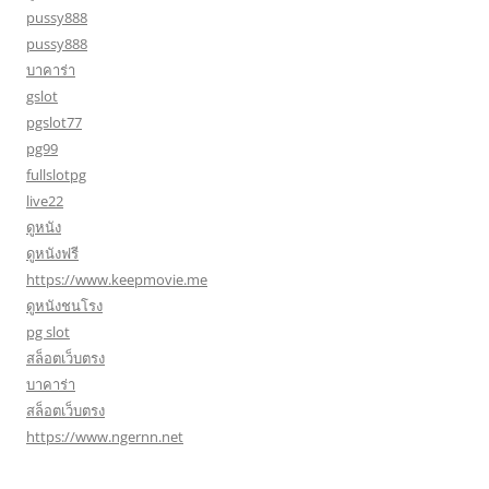
pussy888
pussy888
บาคาร่า
gslot
pgslot77
pg99
fullslotpg
live22
ดูหนัง
ดูหนังฟรี
https://www.keepmovie.me
ดูหนังชนโรง
pg slot
สล็อตเว็บตรง
บาคาร่า
สล็อตเว็บตรง
https://www.ngernn.net