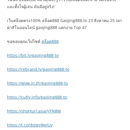
และตั้งใจผู้เล่น มันมีอยู่จริง!
เว็บสล็อตตรง100% สล็อต888 Gaojing888.to 23 สิงหาคม 25 Ian
คาสิโนออนไลน์ gaojing888 แตกง่าย Top 47
ขอขอบคุณเว็ปไซต์
สล็อต888
https://bit.ly/gaojing888-to
https://rebrand.ly/gaojing888-to
https://wow.in.th/gaojing888-to
https://cutly.info/gaojing888-to
https://shorturl.asia/yTN8M
https://t.co/dqJgsWeIUv