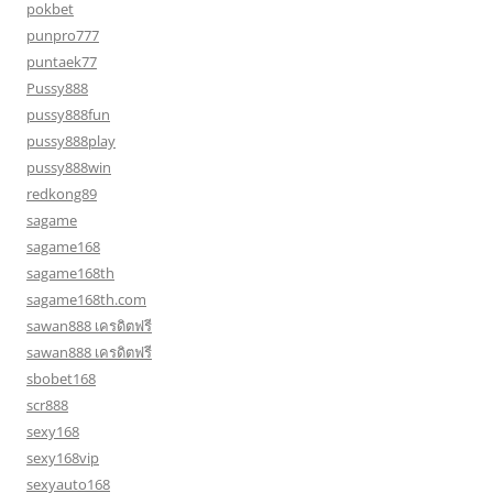
pokbet
punpro777
puntaek77
Pussy888
pussy888fun
pussy888play
pussy888win
redkong89
sagame
sagame168
sagame168th
sagame168th.com
sawan888 เครดิตฟรี
sawan888 เครดิตฟรี
sbobet168
scr888
sexy168
sexy168vip
sexyauto168