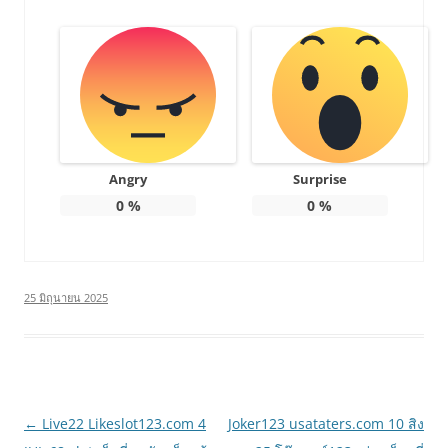
Angry
Surprise
0
%
0
%
25 มิถุนายน 2025
เมนู
←
Live22 Likeslot123.com 4
Joker123 usataters.com 10 สิง