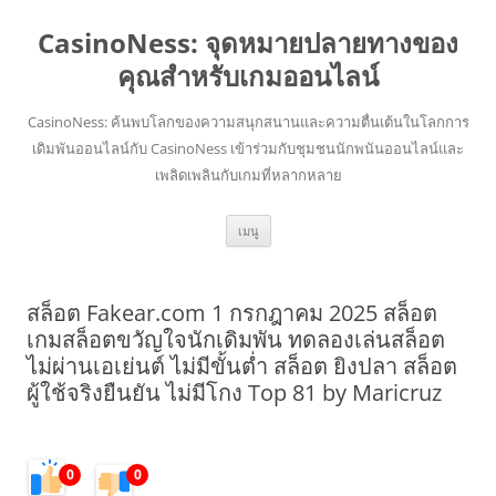
CasinoNess: จุดหมายปลายทางของ
คุณสำหรับเกมออนไลน์
CasinoNess: ค้นพบโลกของความสนุกสนานและความตื่นเต้นในโลกการ
เดิมพันออนไลน์กับ CasinoNess เข้าร่วมกับชุมชนนักพนันออนไลน์และ
เพลิดเพลินกับเกมที่หลากหลาย
ข้าม
เมนู
ไป
ยัง
เนื้อหา
สล็อต Fakear.com 1 กรกฎาคม 2025 สล็อต
เกมสล็อตขวัญใจนักเดิมพัน ทดลองเล่นสล็อต
ไม่ผ่านเอเย่นต์ ไม่มีขั้นต่ำ สล็อต ยิงปลา สล็อต
ผู้ใช้จริงยืนยัน ไม่มีโกง Top 81 by Maricruz
0
0