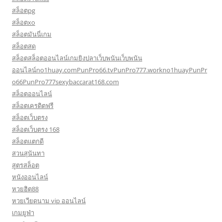
สล็อตpg
สล็อตxo
สล็อตมันนี่เกม
สล็อตสด
สล็อตสล็อตออนไลน์เกมยิงปลาเว็บพนันเว็บพนัน
ออนไลน์no1huay.comPunPro66.tvPunPro777.workno1huayPunPr
o66PunPro777sexybaccarat168.com
สล็อตออนไลน์
สล็อตเครดิตฟรี
สล็อตเว็บตรง
สล็อตเว็บตรง 168
สล็อตแตกดี
สวนสุนันทา
สูตรสล็อต
หนังออนไลน์
หวยฮิต88
หวยเวียดนาม vip ออนไลน์
เกมยูฟ่า