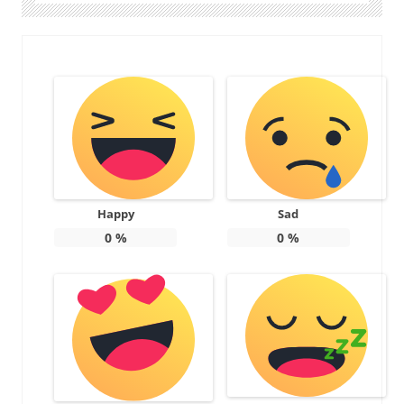
Happy
Sad
0
%
0
%