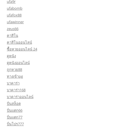
ufa9r
ufabomb
ufafox88
ufawinner
zeus66
คาสิโน
คาสิโนออนไลน์
ซื้อหวยออนไลน์ 24
ดูหนัง
ดูหนังออนไลน์
ถูกหวย88
ทางเข้าpg
บาคาร่า
บาคาร่า168
บาคาร่าออนไลน์
ปั่นสล็อต
ปั่นแตก66
ปั่นแตก77
ปั่นโปร777