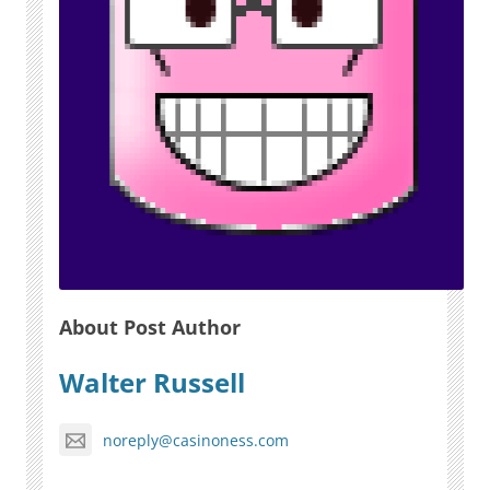
About Post Author
Walter Russell
noreply@casinoness.com