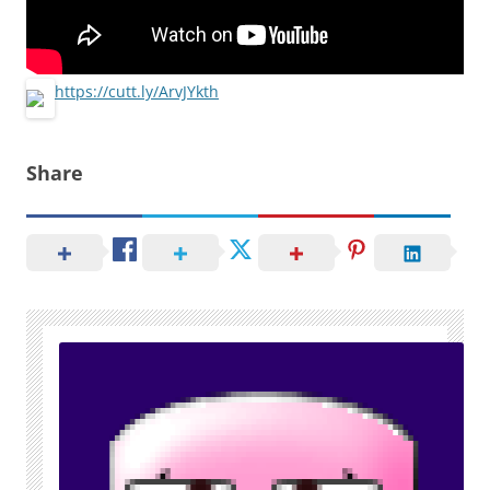
https://cutt.ly/ArvJYkth
Share