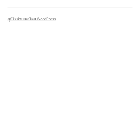
ภูมิใจนำเสนอโดย WordPress