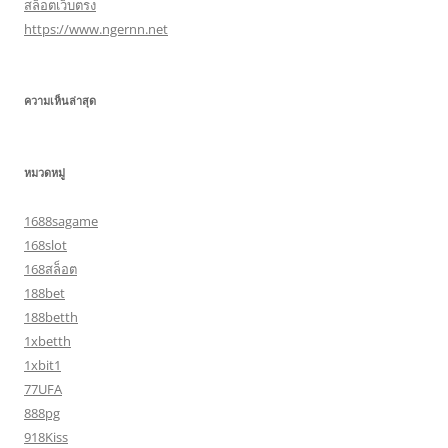
สล็อตเว็บตรง
https://www.ngernn.net
ความเห็นล่าสุด
หมวดหมู่
1688sagame
168slot
168สล็อต
188bet
188betth
1xbetth
1xbit1
77UFA
888pg
918Kiss