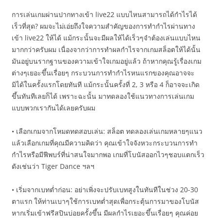
การเล่นเกมผ่านปากทางเข้า live22 แบบไหนสามารถได้กำไรได้
เร็วที่สุด? ผมจะไม่เอ่ยถึงใจความสำคัญของการทำกำไรผ่านทาง
เข้า live22 ให้ได้ แม้กระนั้นจะมีผลให้ได้เร็วๆจำต้องเล่นแบบไหน
มากกว่าครับผม เนื่องจากว่าการทำผลกำไรจากเกมสล็อตให้ได้นั้น
มันอยู่บนรากฐานของความเข้าใจเกมอยู่แล้ว ถ้าหากคุณรู้เรื่องเกม
ต่างๆเยอะขึ้นเรื่อยๆ กระบวนการทำกำไรหนแรกของคุณอาจจะ
มิได้ในครั้งแรกโดยทันที แม้กระนั้นครั้งที่ 2, 3 หรือ 4 ก็อาจจะเกิด
ขึ้นทันทีเลยก็ได้ เพราะฉะนั้น มาทดลองใช้แนวทางการเล่นเกม
แบบพวกเรากันได้เลยครับผม
• เลือกเกมจากโหมดทดสอบเล่น: สล็อต ทดลองเล่นเกมหลายๆแนว
แล้วเลือกเกมที่คุณมีความคิดว่า คุณเข้าใจจังหวะกระบวนการทำ
กำไรหรือมีฟีพบร์ที่น่าสนใจมากพอ เกมที่โบนัสออกไวๆชอบแตกเร็ว
ดังเช่นว่า Tiger Dance ฯลฯ
• เริ่มจากเบทต่ำก่อน: อย่าเพิ่งจะปรับเบทสูงในทันทีในช่วง 20-30
ตาแรก ให้ท่านเบาๆใช้การเบทต่ำสุดเพื่อกระตุ้นการมาของโบนัส
หากเริ่มเข้าฟรีสปินบ่อยครั้งขึ้น มีผลกำไรเยอะขึ้นเรื่อยๆ คุณค่อย