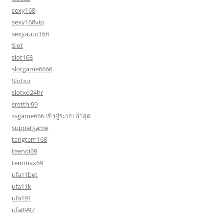
sexy168
sexy168vip
sexyauto168
Slot
slot168
slotgame6666
Slotxo
slotxo24hr
sretthi99
ssgame666 เข้าสู่ระบบ ล่าสุด
suppergame
tangtem168
teenoi69
temmax69
ufa11bet
ufa11k
ufa191
ufa8997