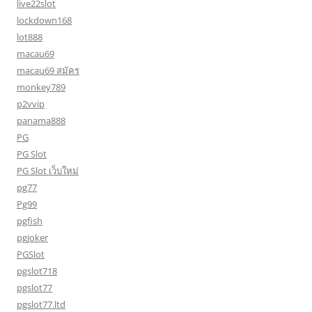
live22slot
lockdown168
lot888
macau69
macau69 สมัคร
monkey789
p2vvip
panama888
PG
PG Slot
PG Slot เว็บใหม่
pg77
Pg99
pgfish
pgjoker
PGSlot
pgslot718
pgslot77
pgslot77.ltd