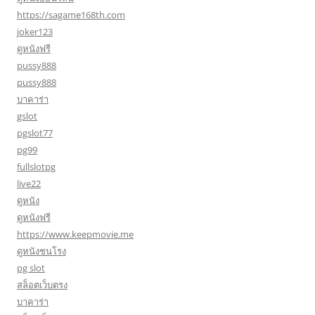
https://sagame168th.com
joker123
ดูหนังฟรี
pussy888
pussy888
บาคาร่า
gslot
pgslot77
pg99
fullslotpg
live22
ดูหนัง
ดูหนังฟรี
https://www.keepmovie.me
ดูหนังชนโรง
pg slot
สล็อตเว็บตรง
บาคาร่า