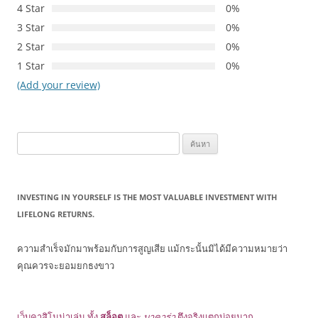
4 Star
0%
3 Star
0%
2 Star
0%
1 Star
0%
(Add your review)
ค้นหา
สำหรับ:
INVESTING IN YOURSELF IS THE MOST VALUABLE INVESTMENT WITH
LIFELONG RETURNS.
ความสำเร็จมักมาพร้อมกับการสูญเสีย แม้กระนั้นมิได้มีความหมายว่า
คุณควรจะยอมยกธงขาว
เว็บคาสิโนน่าเล่น ทั้ง
สล็อต
และ
บาคาร่า
ตึงจริงแตกบ่อยมาก