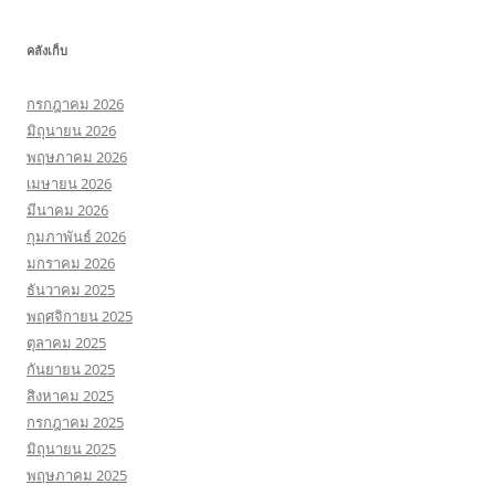
คลังเก็บ
กรกฎาคม 2026
มิถุนายน 2026
พฤษภาคม 2026
เมษายน 2026
มีนาคม 2026
กุมภาพันธ์ 2026
มกราคม 2026
ธันวาคม 2025
พฤศจิกายน 2025
ตุลาคม 2025
กันยายน 2025
สิงหาคม 2025
กรกฎาคม 2025
มิถุนายน 2025
พฤษภาคม 2025