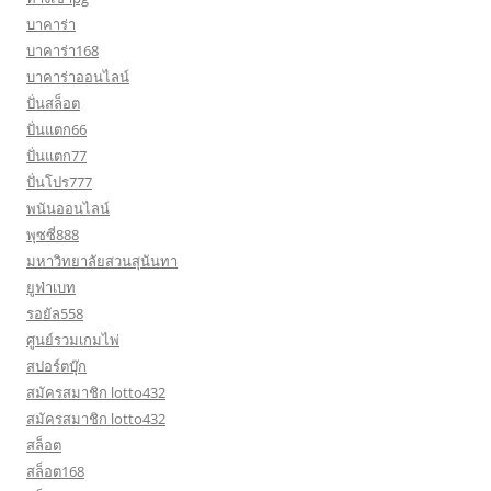
บาคาร่า
บาคาร่า168
บาคาร่าออนไลน์
ปั่นสล็อต
ปั่นแตก66
ปั่นแตก77
ปั่นโปร777
พนันออนไลน์
พุซซี่888
มหาวิทยาลัยสวนสุนันทา
ยูฟ่าเบท
รอยัล558
ศูนย์รวมเกมไพ่
สปอร์ตบุ๊ก
สมัครสมาชิก lotto432
สมัครสมาชิก lotto432
สล็อต
สล็อต168