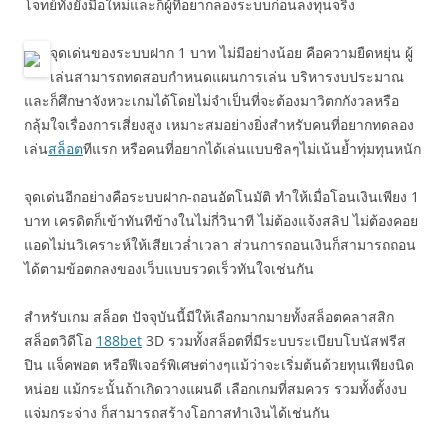
โจทย์ทั้งยังมือใหม่และก็ผู้ที่อยากลองระบบก่อนลงทุนจริง
จุดเด่นของระบบฝาก 1 บาท ไม่มีอย่างน้อย คือความยืดหยุ่น ผู้
เล่นสามารถทดสอบกำหนดแผนการเล่น บริหารงบประมาณ
และก็ศึกษาจังหวะเกมได้โดยไม่จำเป็นที่จะต้องมาวิตกกังวลหรือ
กลุ้มใจเรื่องการเสี่ยงสูง เหมาะสมอย่างยิ่งสำหรับคนที่อยากทดลอง
เล่น
สล็อต
ทีแรก หรือคนที่อยากได้เล่นแบบชิลๆไม่เน้นย้ำทุ่มทุนหนัก
จุดเด่นอีกอย่างคือระบบฝาก-ถอนอัตโนมัติ ทำให้เมื่อโอนเงินเพียง 1
บาท เครดิตก็เข้าทันทีข้างในไม่กี่วินาที ไม่ต้องแจ้งสลิป ไม่ต้องคอย
แอดไม่นวิเคราะห์ให้เสียเวล่ำเวลา ส่วนการถอนเงินก็สามารถถอน
ได้ตามข้อตกลงของเว็บแบบรวดเร็วทันใจเช่นกัน
สำหรับเกม สล็อต ปัจจุบันนี้มีให้เลือกมากมายทั้งสล็อตคลาสสิก
สล็อตวิดีโอ
188bet
3D รวมทั้งสล็อตที่มีระบบระเบียบโบนัสฟรีส
ปิน แจ็คพอต หรือฟีเจอร์พิเศษต่างๆแม้ว่าจะเริ่มต้นด้วยทุนเพียงนิด
หน่อย แม้กระนั้นถ้าเกิดวางแผนดี เลือกเกมที่สมควร รวมทั้งตั้งงบ
แจ่มกระจ่าง ก็สามารถสร้างโอกาสทำเงินได้เช่นกัน