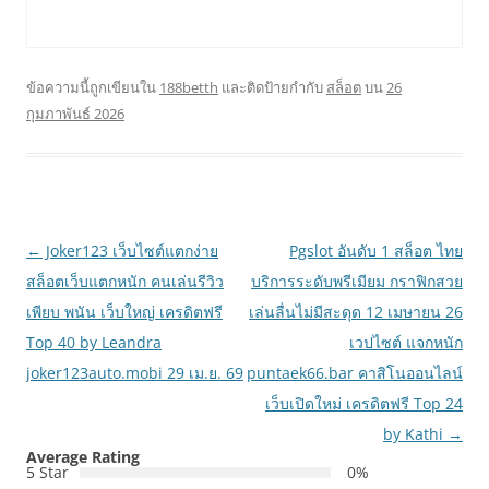
ข้อความนี้ถูกเขียนใน
188betth
และติดป้ายกำกับ
สล็อต
บน
26
กุมภาพันธ์ 2026
เมนู
←
Joker123 เว็บไซต์แตกง่าย
Pgslot อันดับ 1 สล็อต ไทย
นำทาง
สล็อตเว็บแตกหนัก คนเล่นรีวิว
บริการระดับพรีเมียม กราฟิกสวย
เรื่อง
เพียบ พนัน เว็บใหญ่ เครดิตฟรี
เล่นลื่นไม่มีสะดุด 12 เมษายน 26
Top 40 by Leandra
เวปไซต์ แจกหนัก
joker123auto.mobi 29 เม.ย. 69
puntaek66.bar คาสิโนออนไลน์
เว็บเปิดใหม่ เครดิตฟรี Top 24
by Kathi
→
Average Rating
5 Star
0%