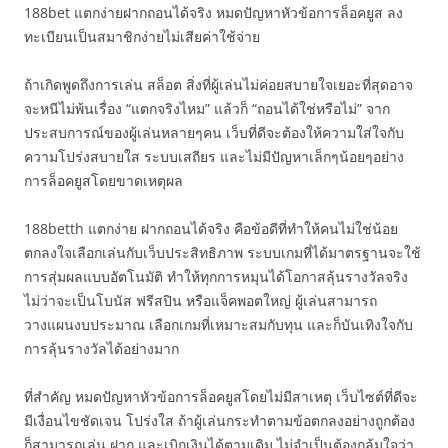
188bet แตกง่ายฝากถอนได้จริง หมดปัญหาหัวข้อการล็อคยูส ลง
ทะเบียนเป็นสมาชิกง่ายไม่เสียค่าใช้จ่าย
ถ้าเกิดพูดถึงการเล่น สล็อต สิ่งที่ผู้เล่นไม่ค่อยสบายใจเยอะที่สุดอาจ
จะหนีไม่พ้นเรื่อง “แตกจริงไหม” แล้วก็ “ถอนได้ใช่หรือไม่” จาก
ประสบการณ์ของผู้เล่นหลายๆคน เว็บที่ดีจะต้องให้ความใส่ใจกับ
ความโปร่งสบายใส ระบบเสถียร และไม่มีปัญหาเล็กๆน้อยๆอย่าง
การล็อคยูสโดยขาดเหตุผล
188betth แตกง่าย ฝากถอนได้จริง คือข้อดีที่ทำให้คนไม่ใช่น้อย
ตกลงใจเลือกเล่นกับเว็บประสิทธิภาพ ระบบเกมที่ได้มาตรฐานจะใช้
การสุ่มผลแบบอัตโนมัติ ทำให้ทุกการหมุนได้โอกาสลุ้นรางวัลจริง
ไม่ว่าจะเป็นโบนัส ฟรีสปิน หรือแจ็คพอตใหญ่ ผู้เล่นสามารถ
วางแผนงบประมาณ เลือกเกมที่เหมาะสมกับทุน และก็บันเทิงใจกับ
การลุ้นรางวัลได้อย่างมาก
ที่สำคัญ หมดปัญหาหัวข้อการล็อคยูสโดยไม่มีสาเหตุ เว็บไซต์ที่ดีจะ
มีเงื่อนไขชัดเจน โปร่งใส ถ้าผู้เล่นกระทำตามข้อตกลงอย่างถูกต้อง
ก็สามารถเล่น ฝาก และเบิกเงินได้ตามเดิม ไม่จำเป็นต้องกลุ้มใจว่า