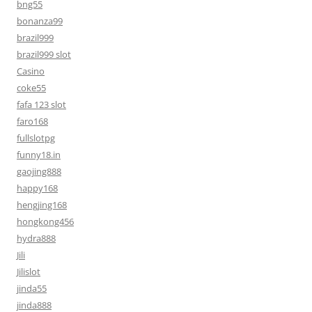
bng55
bonanza99
brazil999
brazil999 slot
Casino
coke55
fafa 123 slot
faro168
fullslotpg
funny18.in
gaojing888
happy168
hengjing168
hongkong456
hydra888
Jili
Jilislot
jinda55
jinda888