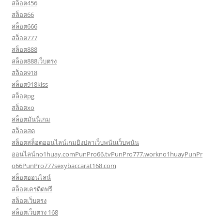
สล็อต456
สล็อต66
สล็อต666
สล็อต777
สล็อต888
สล็อต888เว็บตรง
สล็อต918
สล็อต918kiss
สล็อตpg
สล็อตxo
สล็อตมันนี่เกม
สล็อตสด
สล็อตสล็อตออนไลน์เกมยิงปลาเว็บพนันเว็บพนัน
ออนไลน์no1huay.comPunPro66.tvPunPro777.workno1huayPunPr
o66PunPro777sexybaccarat168.com
สล็อตออนไลน์
สล็อตเครดิตฟรี
สล็อตเว็บตรง
สล็อตเว็บตรง 168