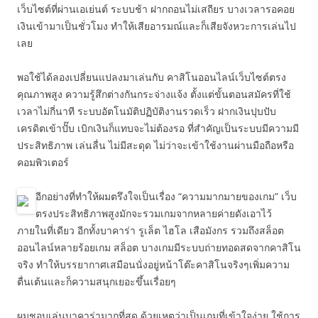
เว็บไซต์ที่ผ่านเอเย่นต์ ระบบช้า ฝากถอนไม่เสถียร บางเวลารอคอย
เงินเข้ามาเป็นชั่วโมง ทำให้เสียอารมณ์และก็เสียจังหวะการเล่นไป
เลย
พอใช้ได้ลองเปลี่ยนแปลงมาเล่นกับ คาสิโนออนไลน์เว็บไซต์ตรง
คุณภาพสูง ความรู้สึกต่างกันกระจ่างแจ้ง ตั้งแต่ขั้นตอนสมัครที่ใช้
เวลาไม่กี่นาที ระบบอัตโนมัติปฏิบัติงานรวดเร็ว ฝากเงินปุบปับ
เครดิตเข้าปั๊บ เบิกเงินก็แทบจะไม่ต้องรอ ที่สำคัญเป็นระบบมีความมี
ประสิทธิภาพ เล่นลื่น ไม่มีสะดุด ไม่ว่าจะเข้าใช้งานผ่านมือถือหรือ
คอมพิวเตอร์
อีกอย่างที่ทำให้ผมตรึงใจเป็นเรื่อง “ความมากมายของเกม” เว็บ
ตรงประสิทธิภาพสูงมักจะรวมเกมจากหลายค่ายดังเอาไว้
ภายในที่เดียว อีกทั้งบาคาร่า รูเล็ต ไฮโล เสือมังกร รวมถึงสล็อต
ออนไลน์หลายร้อยเกม สล็อต บางเกมมีระบบถ่ายทอดสดจากคาสิโน
จริง ทำให้บรรยากาศเสมือนนั่งอยู่หน้าโต๊ะคาสิโนจริงๆเพิ่มความ
ตื่นเต้นและก็ความสนุกเยอะขึ้นเรื่อยๆ
ผมชอบเล่นบาคาร่ามากที่สุด ด้วยเหตุว่าเป็นเกมที่เข้าใจง่าย ใช้การ