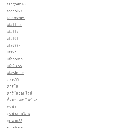
tangtem168
teenoi69
temmax69
ufa11bet
ufa11k
ufa191
ufa8997
ufa9r
ufabomb
ufafox88
ufawinner
zeus66
คาสิโน
คาสิโนออนไลน์
ซื้อหวยออนไลน์ 24
ดูหนัง
ดูหนังออนไลน์
ถูกหวย88
ทางเข้าpg