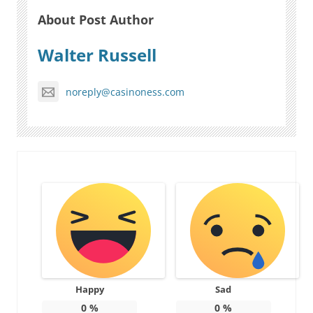
About Post Author
Walter Russell
noreply@casinoness.com
Happy
Sad
0
%
0
%