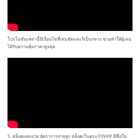
โปรโมชั่นเหล่านี้มีเงื่อนไขที่เด่นชัดและก็เป็นกลาง ช่วยทำให้ผู้เล่น
ได้รับความคุ้มราคาสูงสุด.
5. สล็อตแตกง่าย อัตราการจ่ายสูง สล็อตเว็บตรง P2VVIP มีชื่อใน