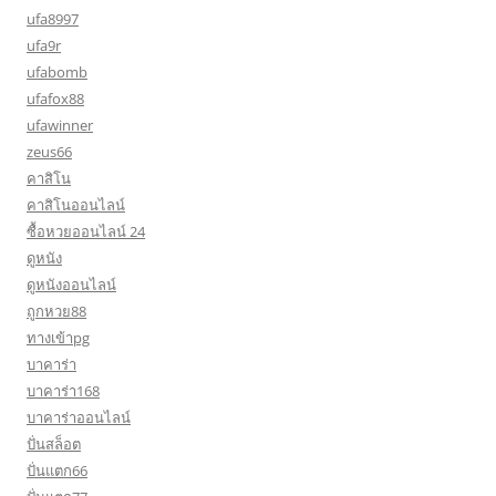
ufa8997
ufa9r
ufabomb
ufafox88
ufawinner
zeus66
คาสิโน
คาสิโนออนไลน์
ซื้อหวยออนไลน์ 24
ดูหนัง
ดูหนังออนไลน์
ถูกหวย88
ทางเข้าpg
บาคาร่า
บาคาร่า168
บาคาร่าออนไลน์
ปั่นสล็อต
ปั่นแตก66