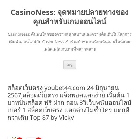
CasinoNess: จุดหมายปลายทางของ
คุณสำหรับเกมออนไลน์
CasinoNess: ค้นพบโลกของความสนุกสนานและความตื่นเต้นในโลกการ
เดิมพันออนไลน์กับ CasinoNess เข้าร่วมกับชุมชนนักพนันออนไลน์และ
เพลิดเพลินกับเกมที่หลากหลาย
ข้าม
เมนู
ไป
ยัง
เนื้อหา
สล็อตเว็บตรง youbet44.com 24 มิถุนายน
2567 สล็อตเว็บตรง แจ็คพอตแตกง่าย เริ่มต้น 1
บาทปั่นสล็อต ฟรี ฝาก-ถอน 3วิเว็บพนันออนไลน์
เบอร์ 1 สล็อตเว็บตรง แตกต่างไม่ซ้ำใคร แตกดี
กว่าเดิม Top 87 by Vicky