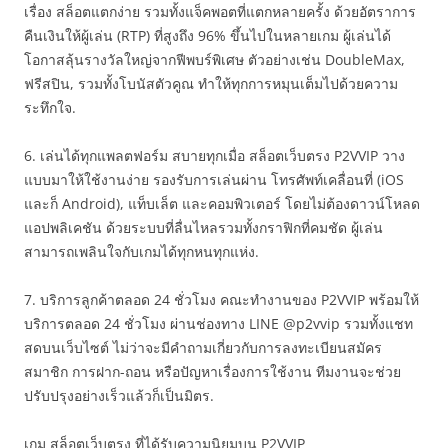
เรื่อง สล็อตแตกง่าย รวมทั้งแจ็คพอตที่แตกหลายครั้ง ด้วยอัตราการ
คืนเงินให้ผู้เล่น (RTP) ที่สูงถึง 96% ขึ้นไปในหลายเกม ผู้เล่นได้
โอกาสลุ้นรางวัลใหญ่จากฟีพบร์พิเศษ ตัวอย่างเช่น DoubleMax,
ฟรีสปิน, รวมทั้งโบนัสตัวคูณ ทำให้ทุกการหมุนเต็มไปด้วยความ
ระทึกใจ.
6. เล่นได้ทุกแพลตฟอร์ม สบายทุกเมื่อ สล็อตเว็บตรง P2VVIP วาง
แบบมาให้ใช้งานง่าย รองรับการเล่นผ่าน โทรศัพท์เคลื่อนที่ (iOS
และก็ Android), แท็บเล็ต และคอมพิวเตอร์ โดยไม่ต้องดาวน์โหลด
แอปพลิเคชัน ด้วยระบบที่ลื่นไหลรวมทั้งกราฟิกที่คมชัด ผู้เล่น
สามารถเพลินใจกับเกมได้ทุกหนทุกแห่ง.
7. บริการลูกค้าตลอด 24 ชั่วโมง คณะทำงานของ P2VVIP พร้อมให้
บริการตลอด 24 ชั่วโมง ผ่านช่องทาง LINE @p2vvip รวมทั้งแชท
สดบนเว็บไซต์ ไม่ว่าจะมีคำถามเกี่ยวกับการลงทะเบียนสมัคร
สมาชิก การฝาก-ถอน หรือปัญหาเรื่องการใช้งาน ทีมงานจะช่วย
ปรับปรุงอย่างเร็วแล้วก็เป็นมิตร.
เกม สล็อตเว็บตรง ที่ได้รับความนิยมบน P2VVIP