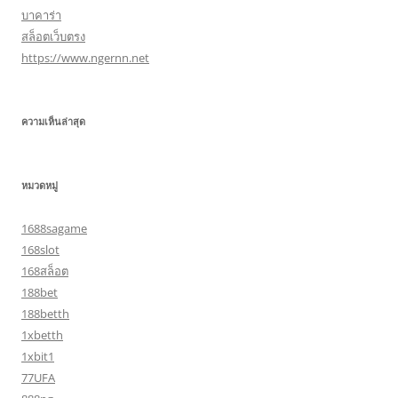
บาคาร่า
สล็อตเว็บตรง
https://www.ngernn.net
ความเห็นล่าสุด
หมวดหมู่
1688sagame
168slot
168สล็อต
188bet
188betth
1xbetth
1xbit1
77UFA