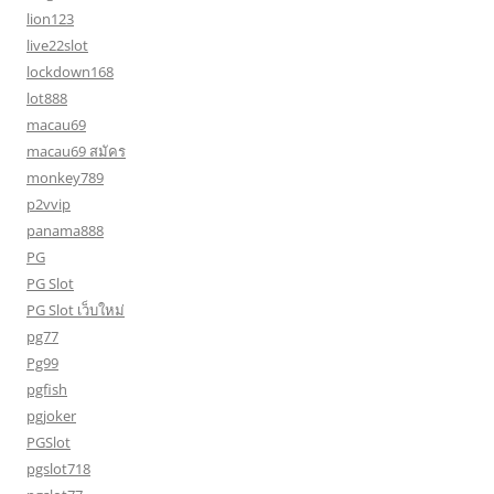
lion123
live22slot
lockdown168
lot888
macau69
macau69 สมัคร
monkey789
p2vvip
panama888
PG
PG Slot
PG Slot เว็บใหม่
pg77
Pg99
pgfish
pgjoker
PGSlot
pgslot718