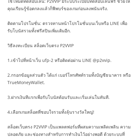
ใช้โหมดทดสอบเล่น: P2VVIP มีระบบระเบียบทดสอบเล่นฟรี ช่วยให้
คุณเรียนรู้ข้อตกลงแล้วก็ฟีพบร์ของเกมก่อนลงพนันจริง.
ติดตามโปรโมชั่น: ตรวจทานหน้าโปรโมชั่นบนเว็บหรือ LINE เพื่อ
รับโบนัสรวมทั้งฟรีสปินเพิ่มเติมอีก.
วิธีลงทะเบียน สล็อตเว็บตรง P2VVIP
1.เข้าไปที่หน้าเว็บ ufp-2 หรือติดต่อผ่าน LINE @p2vvip.
2.กรอกข้อมูลส่วนตัว ได้แก่ เบอร์โทรศัพท์รวมทั้งบัญชีธนาคาร หรือ
TrueMoneyWallet.
3.ฝากเงินทีแรกเพื่อรับโบนัสต้อนรับและเริ่มเล่นในทันที.
4.เลือกเกมสล็อตที่ชอบใจรวมทั้งลุ้นรางวัลใหญ่!
สล็อตเว็บตรง P2VVIP เป็นแพลตฟอร์มที่ผสมความเพลิดเพลิน ความ
ปลอดภัย และช่องทางสำหรับการทำเงินไว้อย่างพอดี ด้วยระบบที่