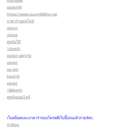
JINDA888
pgslot99
https://www.pussy888fun.vip
บาคาร่าออนไลน์
slotxo
slotpg
ดูหนังโป๊
1xbetth
pgslot แตกง่าย
pgslot
pg slot
kiss918
pgslot
188betth
ดูหนังออนไลน์
เว็บสล็อตและบาคาร่าของโครตดีเว็บนี้เล่นแล้วรวยจัดๆ
918kiss