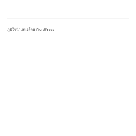
ภูมิใจนำเสนอโดย WordPress