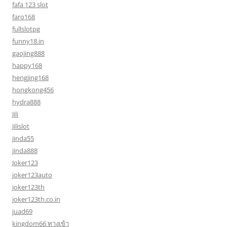
fafa 123 slot
faro168
fullslotpg
funny18.in
gaojing888
happy168
hengjing168
hongkong456
hydra888
Jili
Jilislot
jinda55
jinda888
Joker123
joker123auto
joker123th
joker123th.co.in
juad69
kingdom66 ทางเข้า