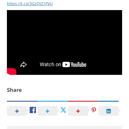
https://t.co/3GzQJZ1FVU
Share