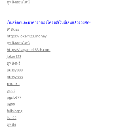
ดูหนังออนไลน์
เว็บสล็อตและบาคาร่าของโครตดีเว็บนี้เล่นแล้วรวยจัดๆ
918kiss
https://joker123.money
ดูหนังออนไลน์
https://sagame168th.com
joker123
ดูหนังฟรี
pussy888
pussy888
บาคาร่า
gslot
pgslot77
pg99
fullslotpg
live22
ดูหนัง