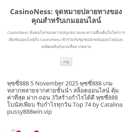
CasinoNess: จุดหมายปลายทางของ
คุณสำหรับเกมออนไลน์
CasinoNess: ค้นพบโลกของความสนุกสนานและความตื่นเต้นในโลกการ
เดิมพันออนไลน์กับ CasinoNess เข้าร่วมกับชุมชนนักพนันออนไลน์และ
เพลิดเพลินกับเกมที่หลากหลาย
ข้าม
เมนู
ไป
ยัง
เนื้อหา
พุซซี่888 5 November 2025 พุซซี่888 เกม
หลากหลายจากค่ายชั้นนำ สล็อตออนไลน์ คุ้ม
ค่าที่สุด ฝาก-ถอน 3วิสร้างกำไรได้ดี พุซซี่888
โบนัสเพียบ รับกำไรทุกวัน Top 74 by Catalina
pussy888win.vip