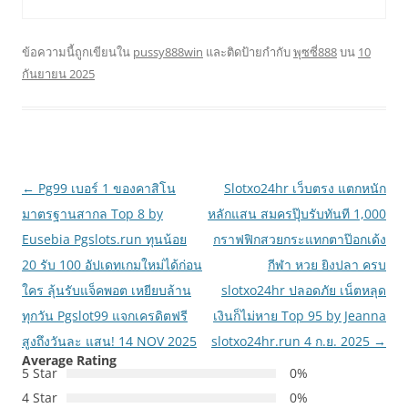
ข้อความนี้ถูกเขียนใน
pussy888win
และติดป้ายกำกับ
พุซซี่888
บน
10
กันยายน 2025
เมนู
←
Pg99 เบอร์ 1 ของคาสิโน
Slotxo24hr เว็บตรง แตกหนัก
นำทาง
มาตรฐานสากล Top 8 by
หลักแสน สมครปุ๊บรับทันที 1,000
เรื่อง
Eusebia Pgslots.run ทุนน้อย
กราฟฟิกสวยกระแทกตาป๊อกเด้ง
20 รับ 100 อัปเดทเกมใหม่ได้ก่อน
กีฬา หวย ยิงปลา ครบ
ใคร ลุ้นรับแจ็คพอต เหยียบล้าน
slotxo24hr ปลอดภัย เน็ตหลุด
ทุกวัน Pgslot99 แจกเครดิตฟรี
เงินก็ไม่หาย Top 95 by Jeanna
สูงถึงวันละ แสน! 14 NOV 2025
slotxo24hr.run 4 ก.ย. 2025
→
Average Rating
5 Star
0%
4 Star
0%