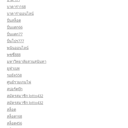
บาคาร่า168
บาคาร่าออนไลน์
ปั่นสล็อต
ปั่นแตก66
ปั่นแตก77
ปั่นโปร777
พนันออนไลน์
พุซซี่888
มหาวิทยาลัยสวนสุนันทา
ยูฟ่าเบท
รอยัล558
ศูนย์รวมเกมไพ่
สปอร์ตบุ๊ก
สมัครสมาชิก lotto432
สมัครสมาชิก lotto432
สล็อต
สล็อต168
สล็อต456