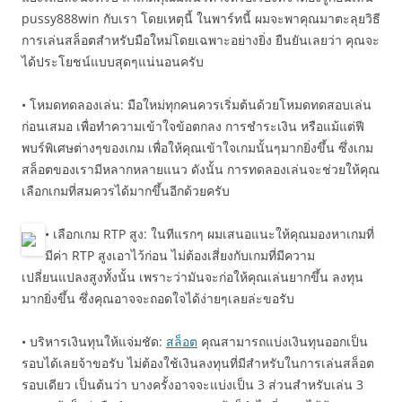
pussy888win กับเรา โดยเหตุนี้ ในพาร์ทนี้ ผมจะพาคุณมาตะลุยวิธี
การเล่นสล็อตสำหรับมือใหม่โดยเฉพาะอย่างยิ่ง ยืนยันเลยว่า คุณจะ
ได้ประโยชน์แบบสุดๆแน่นอนครับ
• โหมดทดลองเล่น: มือใหม่ทุกคนควรเริ่มต้นด้วยโหมดทดสอบเล่น
ก่อนเสมอ เพื่อทำความเข้าใจข้อตกลง การชำระเงิน หรือแม้แต่ฟี
พบร์พิเศษต่างๆของเกม เพื่อให้คุณเข้าใจเกมนั้นๆมากยิ่งขึ้น ซึ่งเกม
สล็อตของเรามีหลากหลายแนว ดังนั้น การทดลองเล่นจะช่วยให้คุณ
เลือกเกมที่สมควรได้มากขึ้นอีกด้วยครับ
• เลือกเกม RTP สูง: ในทีแรกๆ ผมเสนอแนะให้คุณมองหาเกมที่
มีค่า RTP สูงเอาไว้ก่อน ไม่ต้องเสี่ยงกับเกมที่มีความ
เปลี่ยนแปลงสูงทั้งนั้น เพราะว่ามันจะก่อให้คุณเล่นยากขึ้น ลงทุน
มากยิ่งขึ้น ซึ่งคุณอาจจะถอดใจได้ง่ายๆเลยล่ะขอรับ
• บริหารเงินทุนให้แจ่มชัด:
สล็อต
คุณสามารถแบ่งเงินทุนออกเป็น
รอบได้เลยจ้าขอรับ ไม่ต้องใช้เงินลงทุนที่มีสำหรับในการเล่นสล็อต
รอบเดียว เป็นต้นว่า บางครั้งอาจจะแบ่งเป็น 3 ส่วนสำหรับเล่น 3