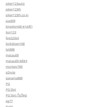
joker123auto
joker123th
joker123th.co.in
juad69
kingdom66 ทางเข้า
lion123
live22slot
lockdown168
lot888
macau69
macau69 สมัคร
monkey789
p2vvip
panama888
PG
PG Slot
PG Slot เว็บใหม่
pg77
Pg99