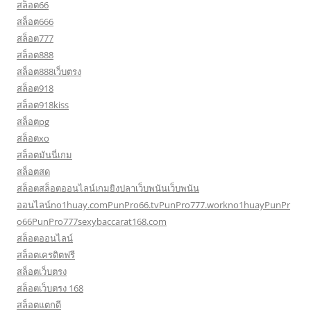
สล็อต66
สล็อต666
สล็อต777
สล็อต888
สล็อต888เว็บตรง
สล็อต918
สล็อต918kiss
สล็อตpg
สล็อตxo
สล็อตมันนี่เกม
สล็อตสด
สล็อตสล็อตออนไลน์เกมยิงปลาเว็บพนันเว็บพนัน
ออนไลน์no1huay.comPunPro66.tvPunPro777.workno1huayPunPr
o66PunPro777sexybaccarat168.com
สล็อตออนไลน์
สล็อตเครดิตฟรี
สล็อตเว็บตรง
สล็อตเว็บตรง 168
สล็อตแตกดี