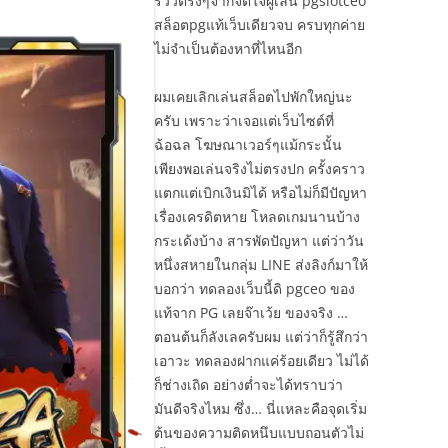
รีวิวตรงๆจากจิตใจผู้เล่น pgslotceo
สล็อตpgแท้เว็บเดียวจบ ครบทุกค่าย
ไม่จำเป็นต้องหาที่ไหนอีก
ผมเคยเลิกเล่นสล็อตไปพักใหญ่นะ
ครับ เพราะว่าเจอแต่เว็บไซต์ที่
ฉ้อฉล โฆษณาเวอร์ๆแม้กระนั้น
เพียงพอเล่นจริงไม่ตรงปก ครั้งคราว
แตกแต่เบิกเงินมิได้ หรือไม่ก็มีปัญหา
เรื่องเครดิตหาย โหลดเกมนานบ้าง
กระเด้งบ้าง สารพัดปัญหา แต่ว่าวัน
หนึ่งสหายในกลุ่ม LINE ส่งลิงก์มาให้
บอกว่า ทดลองเว็บนี้ดิ pgceo ของ
แท้จาก PG เลยจ๊าเว้ย ของจริง …
ตอนต้นก็ลังเลครับผม แต่ว่าก็รู้สึกว่า
เอาวะ ทดลองฝากแค่ร้อยเดียว ไม่ได้
ก็ช่างเถิด อย่างต่ำจะได้ทราบว่า
มันดีจริงไหม ซึ่ง… นี่แหละคือจุดเริ่ม
ต้นของความติดหนึบแบบถอนตัวไม่