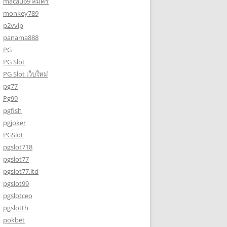
macau69 สมัคร
monkey789
p2vvip
panama888
PG
PG Slot
PG Slot เว็บใหม่
pg77
Pg99
pgfish
pgjoker
PGSlot
pgslot718
pgslot77
pgslot77.ltd
pgslot99
pgslotceo
pgslotth
pokbet