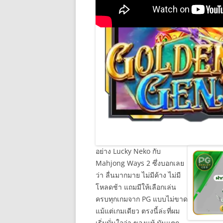
อย่าง Lucky Neko กับ
Mahjong Ways 2 ซึ่งบอกเลย
ว่า ลื่นมากมาย ไม่มีค้าง ไม่มี
โหลดช้า แถมมีให้เลือกเล่น
ครบทุกเกมจาก PG แบบไม่ขาด
แม้แต่เกมเดียว ตรงนี้ล่ะที่ผม
เริ่มมั่นใจว่า ของแท้ มันแตก