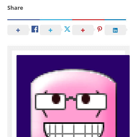
Share