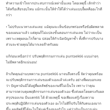
ทำความเข้าใจจากประสบการณ์เหล่านั้นเลย โดยเหตุนี้ เลิกจำว่า
ได้หรือเสียรอบไหน แม้กระนั้นให้จำให้ได้ว่าเล่นแบบงี้ผลคืออะไรดี
กว่า
• ไม่ปรับแนวทางเล่นเลย: แม้คุณจะเห็นข้อบกพร่องหรือข้อผิดพลาด
ของแผนมาแล้ว แต่คุณก็ไม่แปลงขั้นตอนการเล่นเลย ไม่ว่าจะเป็น
เพราะเหตุผลอะไรก็ตาม ปล่อยให้กำเนิดปัญหาซ้ำ ทั้งที่การปรับบาง
ส่วนจะช่วยคุณได้มากเลยจ๊าครับผม
แก้ก่อนเหนือกว่า! ปรับพฤติกรรมการเล่น puntaek66 แบบง่ายๆ
ไม่มีพลาดอีกแน่นอน!
ถ้าเกิดคุณอ่านบทความ puntaek66 มาจนถึงตรงนี้ จัดว่าคุณพร้อม
จะปรับพฤติกรรมการเล่นของตัวเองแล้วล่ะครับ อย่างที่ผมบอกเลย
ว่า ปัญหามันมิได้อยู่ที่ผลลัพธ์ของเกมที่ไม่เป็นใจ เพราะว่าคุณ
สามารถควบคุมพฤติกรรมการเล่นของตัวเอง ซึ่งส่งผลโดยตรงกับผล
สรุปของเกม ปั่นแตก66 ได้ ด้วยเหตุนี้ ขอเพียงแค่รู้เรื่องความ
ประพฤติปฏิบัติการเล่นของตัวเอง อะไรไม่ดีก็ปรับให้กับตนเองมาก
ขึ้น ผลลัพธ์ที่ได้จะไม่ใช่แค่เรื่องของกำไร แต่ว่ามันเป็นการเล่น