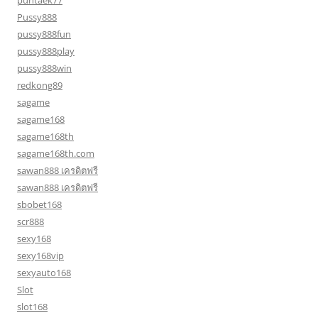
puntaek77
Pussy888
pussy888fun
pussy888play
pussy888win
redkong89
sagame
sagame168
sagame168th
sagame168th.com
sawan888 เครดิตฟรี
sawan888 เครดิตฟรี
sbobet168
scr888
sexy168
sexy168vip
sexyauto168
Slot
slot168