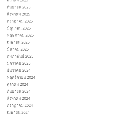
ตุลาคม 2025
กันยายน 2025
สิงหาคม 2025
กรกฎาคม 2025
มิถุนายน 2025
พฤษภาคม 2025
เมษายน 2025
มีนาคม 2025
กุมภาพันธ์ 2025
มกราคม 2025
ธันวาคม 2024
พฤศจิกายน 2024
ตุลาคม 2024
กันยายน 2024
สิงหาคม 2024
กรกฎาคม 2024
เมษายน 2024