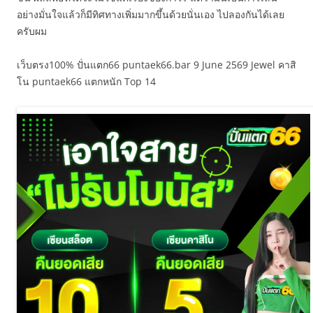
อย่างมั่นใจแล้วก็มีทิศทางเพิ่มมากขึ้นด้วยนั่นเอง ไปลองกันได้เลย
ครับผม
เว็บตรง100% ปั่นแตก66 puntaek66.bar 9 June 2569 Jewel คาสิ
โน puntaek66 แตกหนัก Top 14