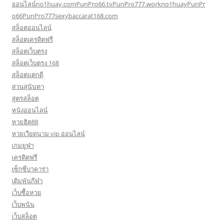
ออนไลน์no1huay.comPunPro66.tvPunPro777.workno1huayPunPr
o66PunPro777sexybaccarat168.com
สล็อตออนไลน์
สล็อตเครดิตฟรี
สล็อตเว็บตรง
สล็อตเว็บตรง 168
สล็อตแตกดี
สวนสุนันทา
สูตรสล็อต
หนังออนไลน์
หวยฮิต88
หวยเวียดนาม vip ออนไลน์
เกมยูฟ่า
เครดิตฟรี
เซ็กซี่บาคาร่า
เดิมพันกีฬา
เว็บซื้อหวย
เว็บพนัน
เว็บสล็อต