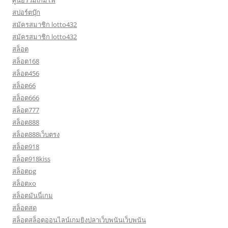
ศูนย์รวมเกมไพ่
สปอร์ตบุ๊ก
สมัครสมาชิก lotto432
สมัครสมาชิก lotto432
สล็อต
สล็อต168
สล็อต456
สล็อต66
สล็อต666
สล็อต777
สล็อต888
สล็อต888เว็บตรง
สล็อต918
สล็อต918kiss
สล็อตpg
สล็อตxo
สล็อตมันนี่เกม
สล็อตสด
สล็อตสล็อตออนไลน์เกมยิงปลาเว็บพนันเว็บพนัน