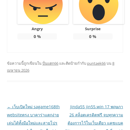
Angry
Surprise
0
%
0
%
ข้อความนี้ถูกเขียนใน
ปั่นแตก66
และติดป้ายกำกับ
puntaek66
บน
8
เมษายน 2026
เมนู
←
เว็บเปิดใหม่ sagame168th
Jinda55 jin55.win 17 พฤษภา
นำทาง
websiteตรง บาคาร่าแตกง่าย
26 สล็อตเครดิตฟรี จบทุกความ
เรื่อง
เล่นได้ทั้งมือใหม่และสายโปร
ต้องการไว้ในเว็บเดียว แคชแบค