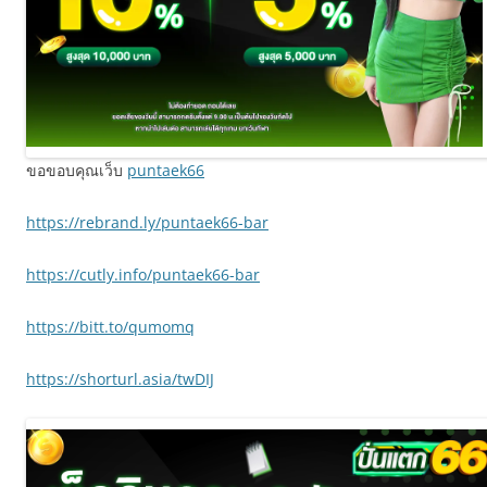
ขอขอบคุณเว็บ
puntaek66
https://rebrand.ly/puntaek66-bar
https://cutly.info/puntaek66-bar
https://bitt.to/qumomq
https://shorturl.asia/twDIJ