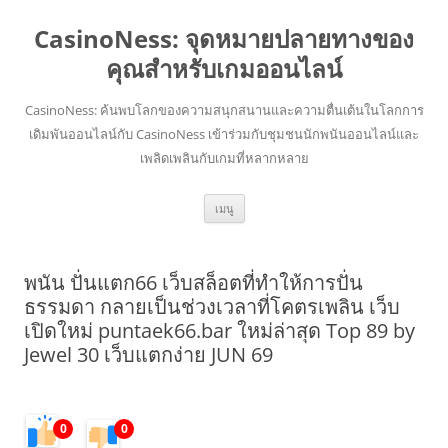
CasinoNess: จุดหมายปลายทางของ
คุณสำหรับเกมออนไลน์
CasinoNess: ค้นพบโลกของความสนุกสนานและความตื่นเต้นในโลกการ
เดิมพันออนไลน์กับ CasinoNess เข้าร่วมกับชุมชนนักพนันออนไลน์และ
เพลิดเพลินกับเกมที่หลากหลาย
ข้าม
เมนู
ไป
ยัง
เนื้อหา
พนัน ปั่นแตก66 เว็บสล็อตที่ทำให้การปั่น
ธรรมดา กลายเป็นช่วงเวลาที่โคตรเพลิน เว็บ
เปิดใหม่ puntaek66.bar ใหม่ล่าสุด Top 89 by
Jewel 30 เว็บแตกง่าย JUN 69
0
0