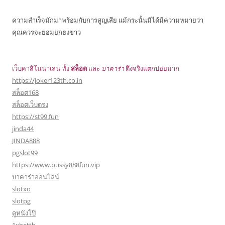
ความสำเร็จมักมาพร้อมกับการสูญเสีย แม้กระนั้นมิได้มีความหมายว่า
คุณควรจะยอมยกธงขาว
เว็บคาสิโนน่าเล่น ทั้ง
สล็อต
และ
บาคาร่า
ตึงจริงแตกบ่อยมาก
https://joker123th.co.in
สล็อต168
สล็อตเว็บตรง
https://st99.fun
jinda44
JINDA888
pgslot99
https://www.pussy888fun.vip
บาคาร่าออนไลน์
slotxo
slotpg
ดูหนังโป๊