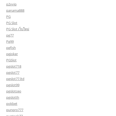
p2vvip
panama888
PG
PG Slot
PG Slot เว็บใหม่
pg77
Pg99
pgfish
pgjoker
PGSlot
pgslot718
pgslot77
pgslot77.ltd
pgslot99
pgslotceo
pgslotth
pokbet
punpro777