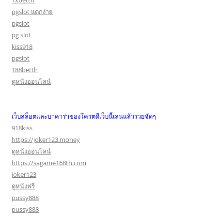
1xbetth
pgslot แตกง่าย
pgslot
pg slot
kiss918
pgslot
188betth
ดูหนังออนไลน์
เว็บสล็อตและบาคาร่าของโครตดีเว็บนี้เล่นแล้วรวยจัดๆ
918kiss
https://joker123.money
ดูหนังออนไลน์
https://sagame168th.com
joker123
ดูหนังฟรี
pussy888
pussy888