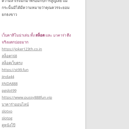
ความสำเร็จมักมาพร้อมกับการสูญเสีย แม้
กระนั้นมิได้มีความหมายว่าคุณควรจะยอม
ยกธงขาว
เว็บคาสิโนน่าเล่น ทั้ง
สล็อต
และ
บาคาร่า
ตึง
จริงแตกบ่อยมาก
https://joker123th.co.in
สล็อต168
สล็อตเว็บตรง
https://st99.fun
jinda44
JINDA888
pgslot99
https://www.pussy888fun.vip
บาคาร่าออนไลน์
slotxo
slotpg
ดูหนังโป๊