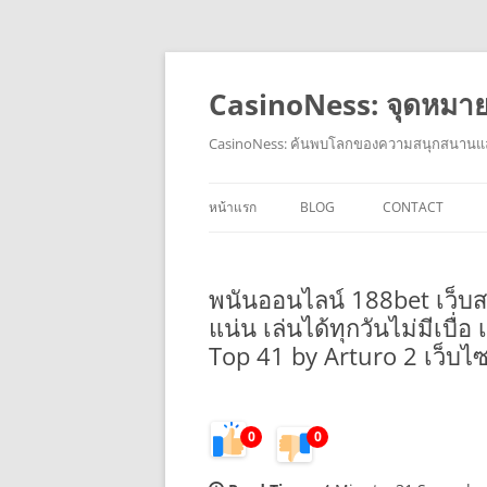
CasinoNess: จุดหมา
CasinoNess: ค้นพบโลกของความสนุกสนานและค
หน้าแรก
BLOG
CONTACT
พนันออนไลน์ 188bet เว็บ
แน่น เล่นได้ทุกวันไม่มีเบื
Top 41 by Arturo 2 เว็บไ
0
0