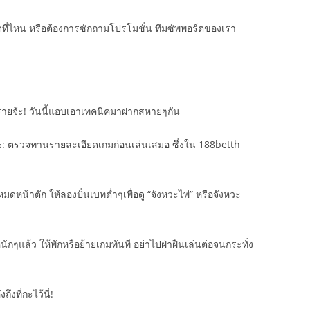
ัดที่ไหน หรือต้องการซักถามโปรโมชั่น ทีมซัพพอร์ตของเรา
รายจ้ะ! วันนี้แอบเอาเทคนิคมาฝากสหายๆกัน
า 96%: ตรวจทานรายละเอียดเกมก่อนเล่นเสมอ ซึ่งใน 188betth
เทหมดหน้าตัก ให้ลองปั่นเบทต่ำๆเพื่อดู “จังหวะไพ่” หรือจังหวะ
กๆแล้ว ให้พักหรือย้ายเกมทันที อย่าไปฝ่าฝืนเล่นต่อจนกระทั่ง
ึงที่กะไว้นี่!