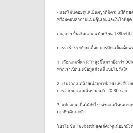
• แอดไม่นคอยดูแลเยี่ยงญาติมิตร: แม้ติดข
พร้อมตอบคำถามแบบคุ้นเคยและก็เร็วที่สุด
กลอุบาย ปั้นเงินแสน ฉบับเซียน 188betth
การจะร่ำรวยด้วยสล็อต ควรมีกลเม็ดเด็ดพ
1. เลือกเกมที่ค่า RTP สูงขึ้นมากยิ่งกว่
พวกเราเปิดเผยข้อมูลส่วนนี้แบบโปร่งใส
2. เริ่มจากเบทน้อยเพื่อดูท่าที: อย่าเพิ่งรีบ
การจ่ายของเกมนั้นๆก่อนสัก 20-30 รอบ
3. แปลงเกมเมื่อได้กำไร: หากเกมไหนแตกหนั
เขากินคืนนะจ๊ะ
โปรโมชั่น 188betth สุดเด็ด: ทุนน้อยก็มั่งคั่งถ