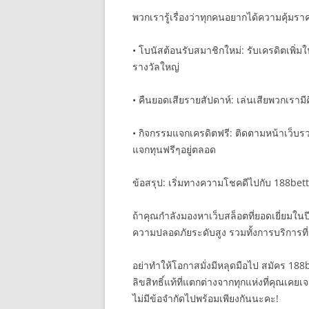
พวกเรารู้เรื่องว่าทุกคนอยากได้ความคุ้มรา
• โบนัสต้อนรับสมาชิกใหม่: รับเครดิตเพิ่ม
รางวัลใหญ่
• คืนยอดเสียรายสัปดาห์: เล่นเสียพวกเรามี
• กิจกรรมแจกเครดิตฟรี: ติดตามหน้าเว็บรวม
แจกทุนฟรีๆอยู่ตลอด
ข้อสรุป: เริ่มทางความโชคดีไปกับ 188bet
ถ้าคุณกำลังมองหาเว็บสล็อตที่ยอดเยี่ยมใ
ความปลอดภัยระดับสูง รวมทั้งการบริการที่เ
อย่าทำให้โอกาสมั่งมีหลุดมือไป สมัคร 18
ลิขสิทธิ์แท้ที่แตกต่างจากทุกแห่งที่คุณเคย
ไม่มีข้อจำกัดไปพร้อมเพียงกันนะคะ!