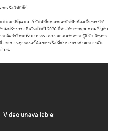
ายจริง ไม่มีกั๊ก!
น่นอน ที่สุด และก็ มันส์ ที่สุด อาจจะจำเป็นต้องเลี่ยงทางให้
ี่กำลังสร้างการเกิดใหม่ในปี 2026 นี้ค่ะ! ถ้าหากคุณเคยเผชิญกับ
ความคิดว่าโดนปรับเรทการแตก บอกเลยว่าความรู้สึกไม่ดีๆพวก
งนี้ เพราะเหตุว่าตรงนี้คือ ของจริง ที่ส่งตรงจากค่ายเกมระดับ
บ 100%