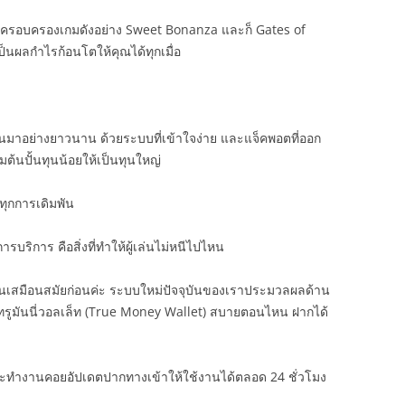
! ผู้ครอบครองเกมดังอย่าง Sweet Bonanza และก็ Gates of
นผลกำไรก้อนโตให้คุณได้ทุกเมื่อ
มาอย่างยาวนาน ด้วยระบบที่เข้าใจง่าย และแจ็คพอตที่ออก
่มต้นปั้นทุนน้อยให้เป็นทุนใหญ่
ทุกการเดิมพัน
ารบริการ คือสิ่งที่ทำให้ผู้เล่นไม่หนีไปไหน
นเสมือนสมัยก่อนค่ะ ระบบใหม่ปัจจุบันของเราประมวลผลด้าน
ก็ทรูมันนี่วอลเล็ท (True Money Wallet) สบายตอนไหน ฝากได้
ีคณะทำงานคอยอัปเดตปากทางเข้าให้ใช้งานได้ตลอด 24 ชั่วโมง