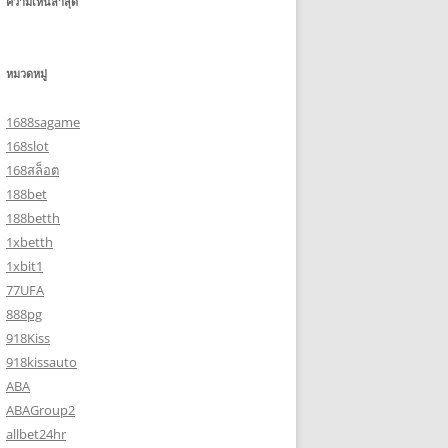
ความเห็นล่าสุด
หมวดหมู่
1688sagame
168slot
168สล็อต
188bet
188betth
1xbetth
1xbit1
77UFA
888pg
918Kiss
918kissauto
ABA
ABAGroup2
allbet24hr