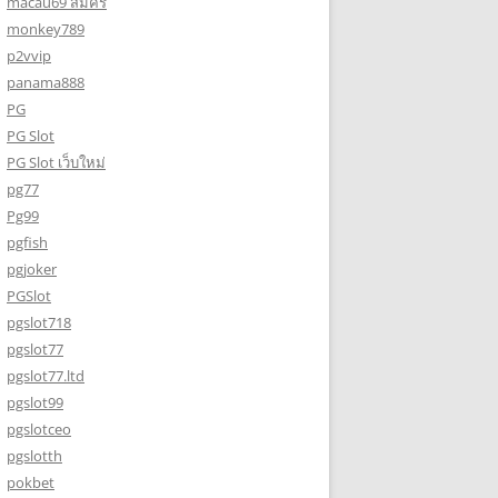
macau69 สมัคร
monkey789
p2vvip
panama888
PG
PG Slot
PG Slot เว็บใหม่
pg77
Pg99
pgfish
pgjoker
PGSlot
pgslot718
pgslot77
pgslot77.ltd
pgslot99
pgslotceo
pgslotth
pokbet