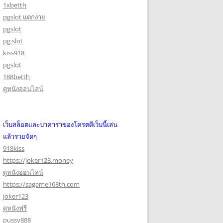
1xbetth
pgslot แตกง่าย
pgslot
pg slot
kiss918
pgslot
188betth
ดูหนังออนไลน์
เว็บสล็อตและบาคาร่าของโครตดีเว็บนี้เล่น
แล้วรวยจัดๆ
918kiss
https://joker123.money
ดูหนังออนไลน์
https://sagame168th.com
joker123
ดูหนังฟรี
pussy888