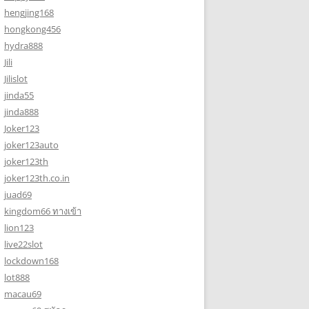
hengjing168
hongkong456
hydra888
Jili
Jilislot
jinda55
jinda888
Joker123
joker123auto
joker123th
joker123th.co.in
juad69
kingdom66 ทางเข้า
lion123
live22slot
lockdown168
lot888
macau69