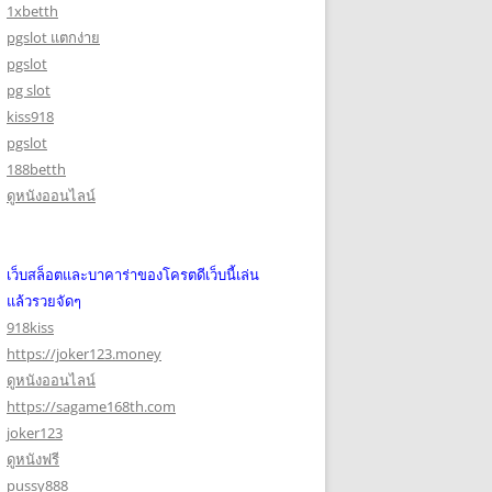
1xbetth
pgslot แตกง่าย
pgslot
pg slot
kiss918
pgslot
188betth
ดูหนังออนไลน์
เว็บสล็อตและบาคาร่าของโครตดีเว็บนี้เล่น
แล้วรวยจัดๆ
918kiss
https://joker123.money
ดูหนังออนไลน์
https://sagame168th.com
joker123
ดูหนังฟรี
pussy888