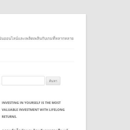
ันออนไลน์และเพลิดเพลินกับเกมที่หลากหลาย
ค้นหา
สำหรับ:
INVESTING IN YOURSELF IS THE MOST
VALUABLE INVESTMENT WITH LIFELONG
RETURNS.