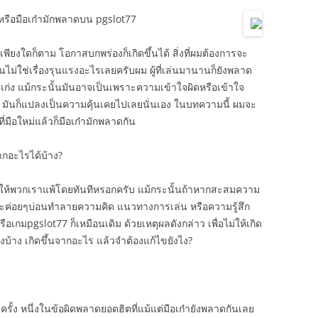
่หรือมือเก๋ามักพลาดบน pgslot77
ียงใดก็ตาม โอกาสบกพร่องก็เกิดขึ้นได้ สิ่งที่ผมต้องการจะ
ไม่ใช่เรื่องรุนแรงอะไรเลยครับผม ผู้ที่เล่นมานานก็ยังพลาด
ม่เก่ง แม้กระนั้นมันอาจเป็นเพราะความเข้าใจผิดหรือเข้าใจ
า มันก็แปลงเป็นความคุ้นเคยไปเลยนั่นเอง ในบทความนี้ ผมจะ
มือใหม่แล้วก็มือเก๋ามักพลาดกัน
ากอะไรได้บ้าง?
ทำให้พวกเราแพ้โดยทันทีหรอกครับ แม้กระนั้นถ้าหากสะสมความ
ันจะค่อยๆบ่อนทำลายความคิด แนวทางการเล่น หรือความรู้สึก
อเกมpgslot77 ก็เหมือนเดิม ด้วยเหตุผลดังกล่าว เพื่อไม่ให้เกิด
งไงบ้าง เกิดขึ้นจากอะไร แล้วจำต้องแก้ไขยังไง?
ั้ง หนึ่งในข้อผิดพลาดยอดฮิตที่แม้แต่มือเก๋ายังพลาดกันเลย