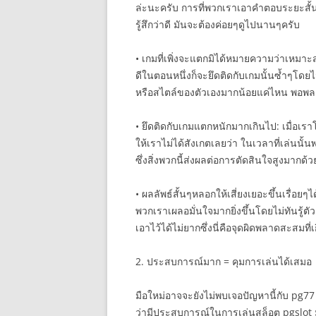
ล่ะนะครับ การที่พวกเราเอาคำตอบระยะสั้นม
รู้สึกว่าดี มันจะต้องค่อยๆดูไปนานๆครับ
• เกมที่เพิ่งจะแตกมิได้หมายความว่าเหมาะ
ดีในตอนหนึ่งก็จะยึดติดกับเกมนั้นซ้ำๆโด
หรือสไตล์ของตัวเองมากน้อยแค่ไหน พอพล
• ยึดติดกับเกมแตกหนักมากเกินไป: เมื่อเ
ให้เราไม่ได้สังเกตเลยว่า ในเวลาที่เล่นนั้น
ซึ่งสิ่งพวกนี้ส่งผลต่อการตัดสินใจสูงมากด้ว
• ผลลัพธ์สั้นๆหลอกให้เสี่ยงเยอะขึ้นเรื่อย
พวกเราเผลอมั่นใจมากยิ่งขึ้นโดยไม่ทันรู้ต
เอาไว้ได้ไม่ยากซึ่งนี่คือจุดผิดพลาดสะสมที่เ
2. ประสบการณ์มาก = คุมการเล่นได้เสมอ
มือใหม่อาจจะยังไม่พบเจอปัญหานี้กับ pg77 
ว่ามีประสบการณ์ในการเล่นสล็อต pgslot ม