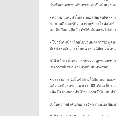
ว่าเชื่อมั่นมากจนเกินความจำเป็นนั่นเองน
• ความคุ้นเคยทำให้ละเลย: เมื่อเล่นPg77 ม
ของเกมดี และรู้ดีว่าควรจะทำอะไรต่อไปบ้า
เคยชินกับเกมดีแล้ว ทำให้เล่นพลาดไปเลย
• ใช้วิธีเดิมซ้ำๆโดยไม่ปรับพฤติกรรม: ผ
ดีเลิศ เลยคิดว่าจะใช้แนวทางนี้อีกตอนไหน
ก็ได้ แม้กระนั้นพวกเราควรจะดูตามสถานการณ์
เหตุการณ์เสมอ ต่างหากที่เป็นทางรอด
• ประสบการณ์เป็นข้ออ้างให้ฝืนเล่น: บ่อยพวก
แล้ว แต่ด้วยเหตุว่าพวกเรามีอีโก้และก็ประ
ะสิครับ มันก็เลยทำให้พวกเราเจ๊งไม่เป็นท่
3. ให้ความสำคัญกับการจัดการงบไม่เพียง