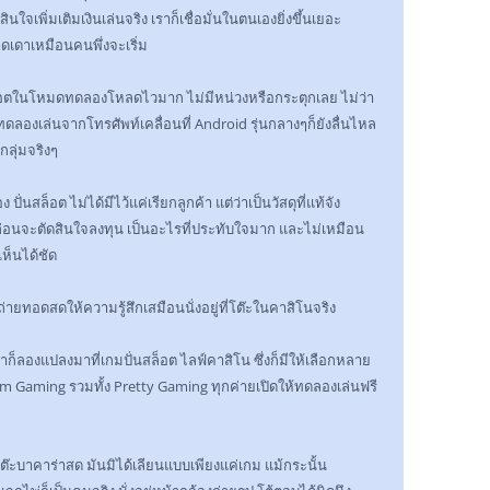
นใจเพิ่มเติมเงินเล่นจริง เราก็เชื่อมั่นในตนเองยิ่งขึ้นเยอะ
าดเดาเหมือนคนพึ่งจะเริ่ม
นสล็อตในโหมดทดลองโหลดไวมาก ไม่มีหน่วงหรือกระตุกเลย ไม่ว่า
ดลองเล่นจากโทรศัพท์เคลื่อนที่ Android รุ่นกลางๆก็ยังลื่นไหล
กลุ่มจริงๆ
ล็อต ไม่ได้มีไว้แค่เรียกลูกค้า แต่ว่าเป็นวัสดุที่แท้จัง
ก่อนจะตัดสินใจลงทุน เป็นอะไรที่ประทับใจมาก และไม่เหมือน
ห็นได้ชัด
ทอดสดให้ความรู้สึกเสมือนนั่งอยู่ที่โต๊ะในคาสิโนจริง
ก็ลองแปลงมาที่เกมปั่นสล็อต ไลฟ์คาสิโน ซึ่งก็มีให้เลือกหลาย
eam Gaming รวมทั้ง Pretty Gaming ทุกค่ายเปิดให้ทดลองเล่นฟรี
โต๊ะบาคาร่าสด มันมิได้เลียนแบบเพียงแค่เกม แม้กระนั้น