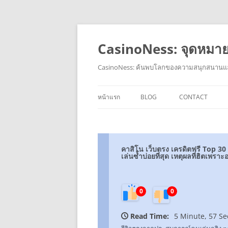
CasinoNess: จุดหมา
CasinoNess: ค้นพบโลกของความสนุกสนานและค
หน้าแรก
BLOG
CONTACT
คาสิโน เว็บตรง เครดิตฟรี Top 30 
เล่นซ้ำบ่อยที่สุด เหตุผลที่ฮิตเพ
0
0
Read Time:
5 Minute, 57 S