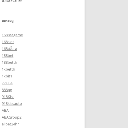
ความเห็นล่าสุด
หมวดหมู่
1688sagame
168slot
168สล็อต
188bet
188betth
1xbetth
1xbit1
77UFA
888pg
918Kiss
918kissauto
ABA
ABAGroup2
allbet24hr