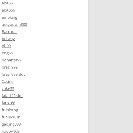
alot66
alot666
ambking
askyouwin888
Baccarat
betway
bh99
bng55
bonanza99
brazil999
brazil999 slot
Casino
coke55
fafa 123 slot
faro168
fullslotpg
funny18.in
gaojing888
happy168