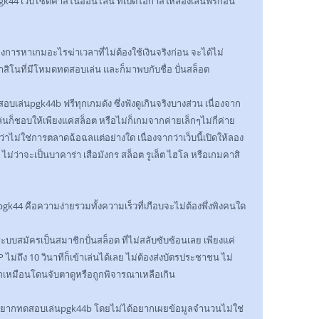
k44 เว็บไซต์คาสิโนออนไลน์ ที่เปิดโอกาสให้ลองเล่นฟรีก่อน
้องการหาเกมอะไรฆ่าเวลาที่ไม่ต้องใช้เงินจริงก่อน จะได้ไม่
์คาสิโนที่มีโหมดทดสอบเล่น และก็มาพบกับชื่อ ปั่นสล็อต
บเล่นpgk44b ฟรีทุกเกมดัง ซึ่งฟังดูเกินจริงบางส่วน เนื่องจาก
่นก็ชอบให้เพียงแค่สล็อต หรือไม่ก็เกมจากค่ายเล็กๆไม่กี่ค่าย
บว่าไม่ใช่การตลาดฉ้อฉลแต่อย่างใด เนื่องจากว่าเว็บนี้เปิดให้ลอง
 ไม่ว่าจะเป็นบาคาร่า เสือมังกร สล็อต รูเล็ต ไฮโล หรือเกมคาสิ
k44 คือความง่ายรวมทั้งความเร็วที่เกือบจะไม่ต้องพึ่งพิงคนใด
คือ ระบบสมัครเป็นสมาชิกปั่นสล็อต ที่ไม่สลับซับซ้อนเลย เพียงแค่
ไม่ถึง 10 วินาทีก็เข้าเล่นได้เลย ไม่ต้องส่งบัตรประชาชน ไม่
้สึกเหมือนโดนจับตาดูหรือถูกพิจารณาเหลือเกิน
ที่อยากทดสอบเล่นpgk44b โดยไม่ได้อยากเผยข้อมูลจำนวนไม่ใช่