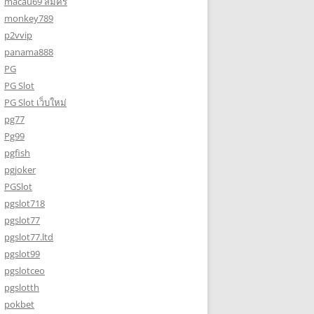
macau69 สมัคร
monkey789
p2vvip
panama888
PG
PG Slot
PG Slot เว็บใหม่
pg77
Pg99
pgfish
pgjoker
PGSlot
pgslot718
pgslot77
pgslot77.ltd
pgslot99
pgslotceo
pgslotth
pokbet