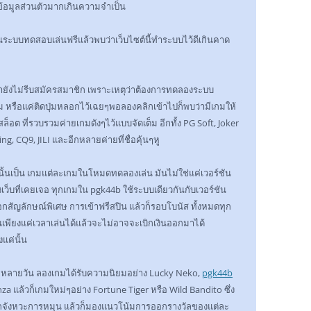
อข้อมูลส่วนตัวมากเกินความจำเป็น
ระบบทดสอบเล่นฟรีแล้วพบว่าเว็บไซต์นี้ทำระบบไว้ดีเกินคาด
ายังไม่รีบสมัครสมาชิก เพราะเหตุว่าต้องการทดลองระบบ
ม หรือแค่ติดปุ่มหลอกไว้เฉยๆพอลองคลิกเข้าไปก็พบว่ามีเกมให้
ต ที่รวบรวมค่ายเกมดังๆไว้แบบจัดเต็ม อีกทั้ง PG Soft, Joker
, CQ9, JILI และอีกหลายค่ายที่ชื่อคุ้นๆหู
ั้นเป็น เกมแต่ละเกมในโหมดทดลองเล่น มันไม่ใช่แค่เวอร์ชัน
เว็บที่เคยเจอ ทุกเกมใน pgk44b ใช้ระบบเดียวกันกับเวอร์ชัน
ออกสัญลักษณ์พิเศษ การเข้าฟรีสปิน แล้วก็รอบโบนัส ทั้งหมดทุก
เพียงแค่เวลาเล่นได้แล้วจะไม่อาจจะเบิกเงินออกมาได้
แค่นั้น
ยู่หลายวัน ลองเกมได้รับความนิยมอย่าง Lucky Neko,
pgk44b
แล้วก็เกมใหม่ๆอย่าง Fortune Tiger หรือ Wild Bandito ซึ่ง
ึกจังหวะการหมุน แล้วก็มองแนวโน้มการออกรางวัลของแต่ละ