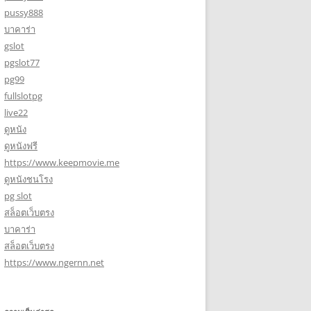
pussy888
บาคาร่า
gslot
pgslot77
pg99
fullslotpg
live22
ดูหนัง
ดูหนังฟรี
https://www.keepmovie.me
ดูหนังชนโรง
pg slot
สล็อตเว็บตรง
บาคาร่า
สล็อตเว็บตรง
https://www.ngernn.net