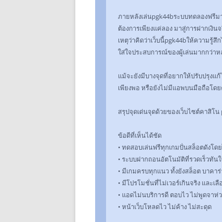
ภายหลังเล่นpgk44bระบบทดลองฟรีมาหล
ต้องการเพียงแค่ลอง มาสู่การฝากเงินจริ
เหตุว่าคิดว่าเว็บนี้pgk44bให้ความรู้สึก
ใส่ใจประสบการณ์ของผู้เล่นมากกว่าหล
แม้จะยังมีบางจุดที่อยากให้ปรับปรุงแ
เพียงพอ หรือยังไม่มีแอพบนมือถือโด
สรุปจุดเด่นจุดด้วยของเว็บไซต์คาสิโน
ข้อดีที่เห็นได้ชัด
• ทดสอบเล่นฟรีทุกเกมปั่นสล็อตดังโดยไ
• ระบบฝากถอนอัตโนมัติที่รวดเร็วทันใ
• มีเกมครบทุกแนว ทั้งยังสล็อต บาคา
• มีโปรโมชั่นที่ไม่เวอร์เกินจริง และเล
• แอดไม่นบริการดี ตอบไว ไม่พูดจาห
• หน้าเว็บโหลดไว ไม่ค้าง ไม่สะดุด